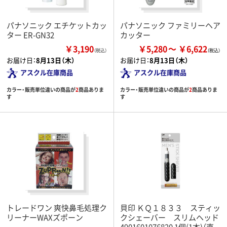
パナソニック エチケットカッ
パナソニック ファミリーヘア
ター ER-GN32
カッター
￥3,190
￥5,280
￥6,622
（税込）
お届け日：
8月13日（木）
お届け日：
8月13日（木）
アスクル在庫商品
アスクル在庫商品
カラー・販売単位違いの商品が
2
商品ありま
カラー・販売単位違いの商品が
2
商品ありま
す
す
トレードワン 爽快鼻毛処理ク
貝印 ＫＱ１８３３ スティッ
リーナーWAXズポーン
クシェーバー スリムヘッド
4901601076820 1個(1本)（直