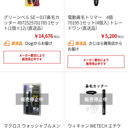
グリーンベル SEー017鼻毛カ
電動鼻毛トリマー 4個
ッター 4972525701785 1セッ
70195 1セット(4個入) トレー
ト(1個×12)（直送品）
ドワン（直送品）
￥14,676
￥5,200
（税込）
（税込）
直送品
Clogiからお届け
直送品
かじはら雑貨店から
お届け
メーカー都合により
販売停止中です
メーカー都合により
販売停止中です
マクロス ウォッシャブルメン
ウィキャン WETECH エチケ