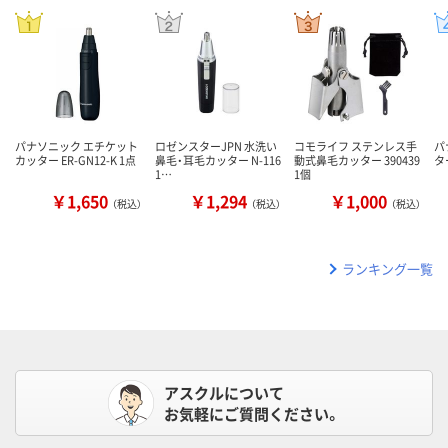
パナソニック エチケット
ロゼンスターJPN 水洗い
コモライフ ステンレス手
パ
カッター ER-GN12-K 1点
鼻毛・耳毛カッター N-116
動式鼻毛カッター 390439
タ
1…
1個
￥1,650
￥1,294
￥1,000
（税込）
（税込）
（税込）
ランキング一覧
アスクルについて
お気軽にご質問ください。