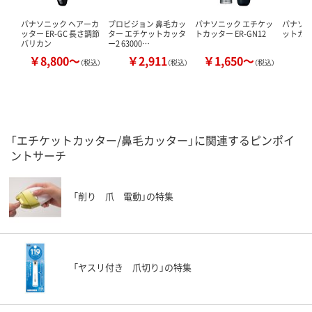
パナソニック ヘアーカ
プロビジョン 鼻毛カッ
パナソニック エチケッ
パナソ
ッター ER-GC 長さ調節
ター エチケットカッタ
トカッター ER-GN12
ットカ
バリカン
ー2 63000…
￥8,800～
￥2,911
￥1,650～
￥
（税込）
（税込）
（税込）
「エチケットカッター/鼻毛カッター」に関連するピンポイ
ントサーチ
「削り 爪 電動」の特集
「ヤスリ付き 爪切り」の特集