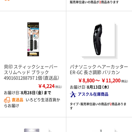
販売単位違いの商品が
2
商品あります
貝印 スティックシェーバー
パナソニック ヘアーカッター
スリムヘッド ブラック
ER-GC 長さ調節 バリカン
4901601288797 1個（直送品）
￥8,800
￥11,200
￥4,224
お届け日：
8月13日（木）
（税込）
お届け日：
8月28日（金）まで
アスクル在庫商品
直送品
いろどり生活百貨か
タイプ・販売単位違いの商品が
2
商品ありま
らお届け
す