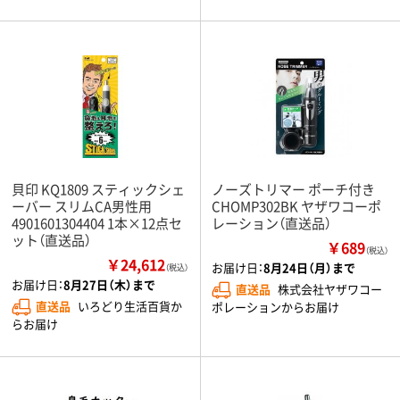
貝印 KQ1809 スティックシェ
ノーズトリマー ポーチ付き
ーバー スリムCA男性用
CHOMP302BK ヤザワコーポ
4901601304404 1本×12点セ
レーション（直送品）
ット（直送品）
￥689
（税込）
￥24,612
お届け日：
8月24日（月）まで
（税込）
お届け日：
8月27日（木）まで
直送品
株式会社ヤザワコー
直送品
いろどり生活百貨か
ポレーションからお届け
らお届け