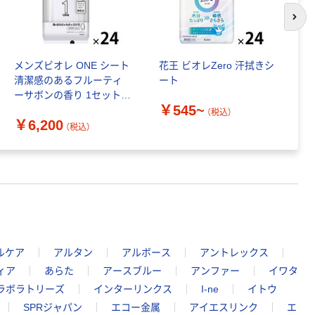
次の
メンズビオレ ONE シート
花王 ビオレZero 汗拭きシ
B
清潔感のあるフルーティ
ート
ラ
ーサボンの香り 1セット
ン
￥545~
（1個×24）花王
（
（税込）
￥6,200
￥
オ
（税込）
ルケア
アルタン
アルボース
アントレックス
ィア
あらた
アースブルー
アンファー
イワタ
ラボラトリーズ
インターリンクス
I-ne
イトウ
SPRジャパン
エコー金属
アイエスリンク
エ