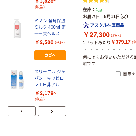
￥3,828~
ロート製薬
ョート
（税込）
在庫
1点
￥1,320~
Dr.Scholl（ドク
お届け日
8月11日（火）
（税込）
ターショール）
ミノン 全身保湿
アスクル在庫商品
ミルク 400ml 第
ニベア ルーセン
一三共ヘルスケ
￥27,300
（税込）
トビューティ デ
ア
￥2,500
￥379.17
1セットあたり
（
ィープモイスチ
（税込）
ャー 浸透保湿
￥990
（税込）
カゴへ
美容液ボディミ
何にでもお使いいただける
ルク 200g 花王
鹸です。
カゴへ
スリーエム ジャ
商品を
パン キャビロ
NATURE
ンＴＭ非アルコ
REPUBLIC ネイ
ール性皮膜
￥2,178~
チャーリパブリ
（税込）
ック マイルド&
￥589~
（税込）
モイスチャー