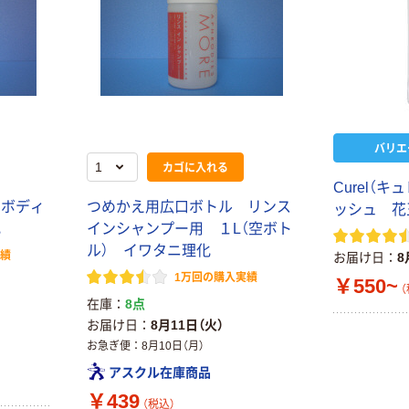
バリエ
カゴに入れる
Curel（
 ボディ
つめかえ用広口ボトル リンス
ッシュ 花
化
インシャンプー用 １L（空ボト
ル） イワタニ理化
実績
お届け日
8
1万回の購入実績
￥550~
（
在庫
8点
お届け日
8月11日（火）
お急ぎ便
8月10日（月）
アスクル在庫商品
￥439
（税込）