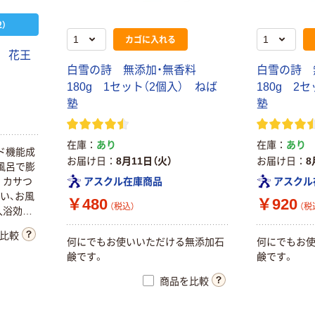
）
カゴに入れる
剤 花王
白雪の詩 無添加・無香料
白雪の詩 
180g 1セット（2個入） ねば
180g 2セ
塾
塾
在庫
あり
在庫
あり
ド機能成
お届け日
8月11日（火）
お届け日
8
風呂で膨
。カサつ
アスクル在庫商品
アスクル
い、お風
￥480
￥920
（税込）
（税
入浴効果
防ぎま
比較
んのデリ
何にでもお使いいただける無添加石
何にでもお
だけま
鹸です。
鹸です。
ールフリ
商品を比較
）（医薬
ア】