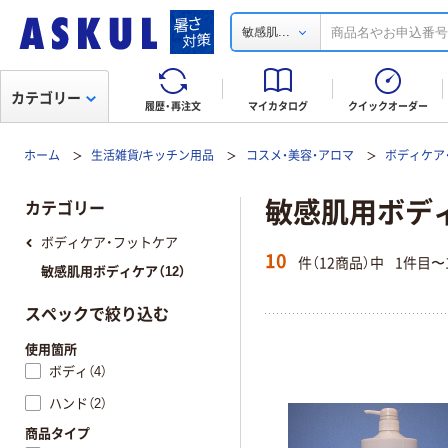
...
敏感肌
カテゴリー
履歴・再注文
マイカタログ
クイックオーダー
ホーム
生活雑貨/キッチン用品
コスメ・美容・アロマ
ボディケア
敏感肌用ボデ
カテゴリー
ボディケア・フットケア
10
件（12商品）中
1件目〜
敏感肌用ボディケア（12）
スペックで絞り込む
使用箇所
ボディ（4）
ハンド（2）
商品タイプ