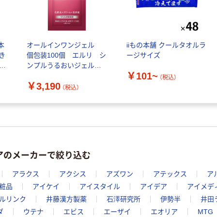
本
オールインワンジェル
iiもの本舗 クールタオルラ
き
個包装100個 エルリ シ
ージサイズ
）
ンプルうるおいジェル
￥101~
冷
業務用アメニティ ホテ
（税込）
￥3,190
ル宿泊 旅行用 化粧
（税込）
水 乳液 クリーム
アのメーカーで絞り込む
アラクス
アクシス
アズワン
アテックス
ア
粧品
アイケイ
アイスタイル
アイデア
アイメデ
ルリンク
井藤漢方製薬
石澤研究所
伊勢半
井田
ダ
ウテナ
エビス
エーザイ
エオリア
MTG