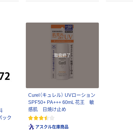
メンソレータム
プロ・業務用ハ
ハンドベール リ
ンドクリーム 天
ッチネイル ロー
然由来成分
ト製薬
100%配合 保湿
￥978~
￥1,320~
（税込）
（税込）
取扱終了
ロート製薬 スキ
ジョンソンボデ
ンアクア トーン
ィケア 美容保湿
アップUVエッセ
高保湿
ンス
￥855~
（税込）
￥558~
（税込）
CENQUR（セン
Curel（キュレル） UVローション
クウ）モイスチ
本気プライス
SPF50+ PA+++ 60mL 花王 敏
ャーゲル アロエ
大洋製薬 ワセ
感肌 日焼け止め
香料
ベラ99％ 300g
リンHG
￥1,100
（税込）
1パック
2個 千空
￥440~
（税込）
アスクル在庫商品
カゴへ