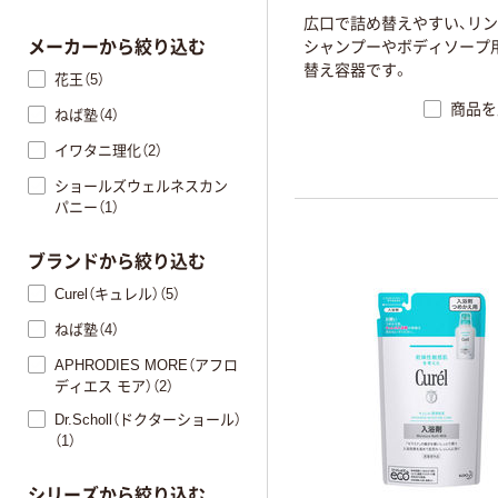
広口で詰め替えやすい、リ
シャンプーやボディソープ
メーカーから絞り込む
替え容器です。
花王（5）
商品を
ねば塾（4）
イワタニ理化（2）
ショールズウェルネスカン
パニー（1）
ブランドから絞り込む
Curel（キュレル）（5）
ねば塾（4）
APHRODIES MORE（アフロ
ディエス モア）（2）
Dr.Scholl（ドクターショール）
（1）
シリーズから絞り込む