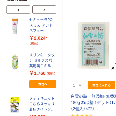
セキューラPO
アウトレット
スミス・アンド・
【Goエシカル】
ネフュー
DHC バンビーナ
￥2,024~
スリムレッグ 超
（税込）
着圧
￥1,309~
（税込）
スリンキータッ
チ セルフスパ
ラビオーム バリ
薬用美白ミルク
アビオソープ 詰
フローラルホワ
￥1,760
め替え 150ml ロ
（税込）
イトティ 480g
ート製薬 デリケ
￥991
リベルタ
（税込）
カゴへ
ートゾーン専用
カゴに入れる
ソープ
カゴへ
白雪の詩 無添加・無
メディキュット
180g ねば塾 1セット（
こむらスッキリ
ケアセラ AP フ
（2個入）×72）
着圧ナイトソッ
ェイス＆ボディ
クス グレー シ