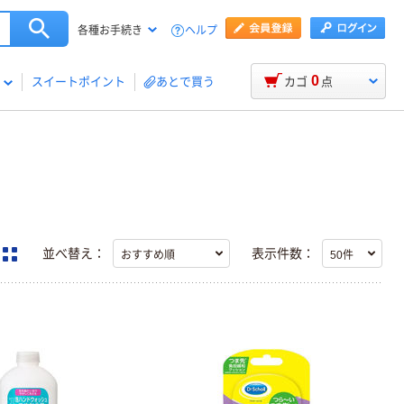
ヘルプ
各種お手続き
0
スイートポイント
あとで買う
カゴ
点
並べ替え：
表示件数：