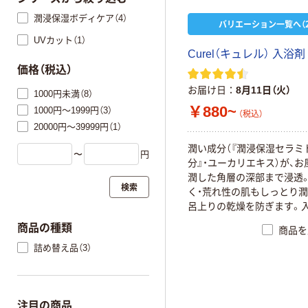
潤浸保湿ボディケア（4）
バリエーション一覧へ（2
UVカット（1）
Curel（キュレル） 入浴
価格（税込）
お届け日
8月11日（火）
1000円未満（8）
￥880~
1000円～1999円（3）
（税込）
20000円～39999円（1）
潤い成分（『潤浸保湿セラミ
〜
円
分』・ユーカリエキス）が、お
潤した角層の深部まで浸透
検索
く・荒れ性の肌もしっとり潤
呂上りの乾燥を防ぎます。
を高め、荒れ性、しっしんを
商品の種類
商品を
す。（米胚芽油配合）赤ちゃ
詰め替え品（3）
ケートな肌にもお使いいた
す。無香料・無着色・アルコ
ー（エチルアルコール無添加
部外品）【キュレル_ボディケ
注目の商品