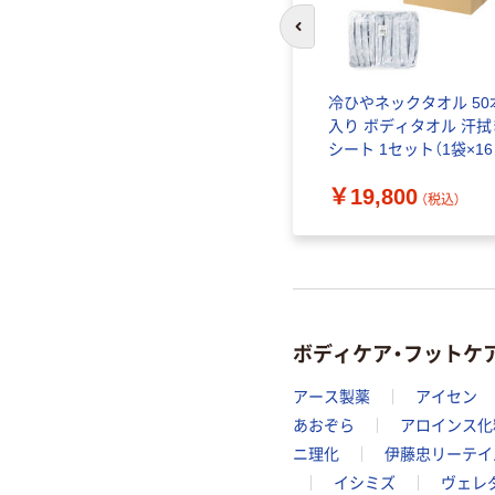
前のスライドへ
ーム シア
【アウトレット】エブリユ
冷ひやネックタオル 50
ュ
ー 足リラックス樹液溶岩
入り ボディタオル 汗拭
無香料 1個
シート（竹樹液パウダー＋
シート 1セット（1袋×16
 保湿
溶岩粉末）よもぎの香り
業務用梱包 冷却タオル 
￥690
￥19,800
感タオル オリジナル
（税込）
（税込）
ボディケア・フットケ
アース製薬
アイセン
あおぞら
アロインス化
ニ理化
伊藤忠リーテイ
イシミズ
ヴェレ