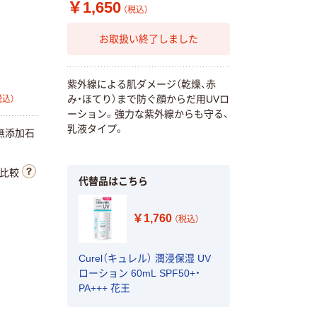
￥1,650
8×4（エイトフォ
（税込）
アジャステ 密着
ー） フットスプ
お取扱い終了しました
UVスティック
レー 135g 花王
SPF50+ PA++++
￥860
（税込）
￥798~
（税込）
紫外線による肌ダメージ（乾燥、赤
カゴへ
み・ほてり）まで防ぐ顔からだ用UVロ
税込）
花王 ビオレ UV
ーション。強力な紫外線からも守る、
アクアリッチ ウ
乳液タイプ。
無添加石
ォータリー SPF
50+・PA++++ 日
￥896~
（税込）
焼け止め
比較
代替品はこちら
￥1,760
（税込）
Curel（キュレル） 潤浸保湿 UV
ローション 60mL SPF50+・
PA+++ 花王