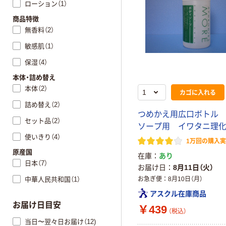
ローション（1）
商品特徴
無香料（2）
敏感肌（1）
保湿（4）
本体・詰め替え
本体（2）
カゴに入れる
詰め替え（2）
つめかえ用広口ボトル
セット品（2）
ソープ用 イワタニ理
使いきり（4）
1万回の購入
原産国
在庫
あり
日本（7）
お届け日
8月11日（火）
中華人民共和国（1）
お急ぎ便
8月10日（月）
アスクル在庫商品
お届け日目安
￥439
（税込）
当日〜翌々日お届け（12)