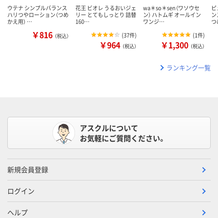
ウテナ シンプルバランス
花王 ビオレ うるおいジェ
wa＊so＊sen（ワソウセ
ピ
ハリつやローション（つめ
リー とてもしっとり 詰替
ン） ハトムギ オールイン
ン
かえ用） …
160…
ワンジ…
つ
￥816
(
37件
)
(
1件
)
（税込）
￥964
￥1,300
（税込）
（税込）
ランキング一覧
アスクルについて
お気軽にご質問ください。
新規会員登録
ログイン
ヘルプ