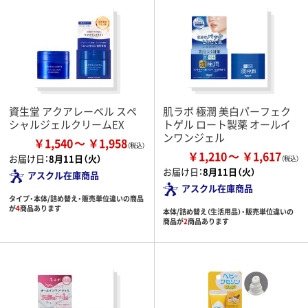
資生堂 アクアレーベル スペ
肌ラボ 極潤 美白パーフェク
シャルジェルクリームEX
トゲル ロート製薬 オールイ
ンワンジェル
￥1,540
￥1,958
￥1,210
￥1,617
お届け日：
8月11日（火）
お届け日：
8月11日（火）
アスクル在庫商品
アスクル在庫商品
タイプ・本体/詰め替え・販売単位違いの商品
が
4
商品あります
本体/詰め替え（生活用品）・販売単位違いの
商品が
2
商品あります