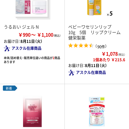
うるおい ジェル N
ベビーワセリンリップ
10g 5個 リップクリーム
￥990
￥1,100
健栄製薬
お届け日：
8月11日（火）
（
）
90件
アスクル在庫商品
￥1,078
（税込）
本体/詰め替え・販売単位違いの商品が
2
商品
1個あたり ￥215.6
あります
お届け日：
8月11日（火）
アスクル在庫商品
新着