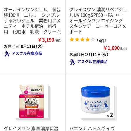
オールインワンジェル 個包
グレイスワン 濃潤リペアジェ
装100個 エルリ シンプル
ルUV 100g SPF50+・PA++++
うるおいジェル 業務用アメ
オールインワン エイジング
ニティ ホテル宿泊 旅行
スキンケア コーセーコスメ
用 化粧水 乳液 クリーム
ポート
￥3,190
（
）
4件
（税込）
お届け日：
8月11日（火）
￥1,690
（税込）
アスクル在庫商品
お届け日：
8月11日（火）
アスクル在庫商品
グレイスワン 濃潤 濃厚保湿
パエンナ ハトムギ イヴ