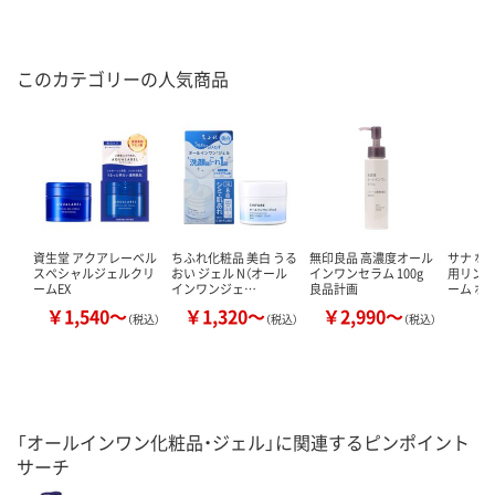
このカテゴリーの人気商品
資生堂 アクアレーベル
ちふれ化粧品 美白 うる
無印良品 高濃度オール
サナ な
スペシャルジェルクリ
おい ジェル N（オール
インワンセラム 100g
用リン
ームEX
インワンジェ…
良品計画
ーム ホ
￥1,540～
￥1,320～
￥2,990～
￥
（税込）
（税込）
（税込）
「オールインワン化粧品・ジェル」に関連するピンポイント
サーチ