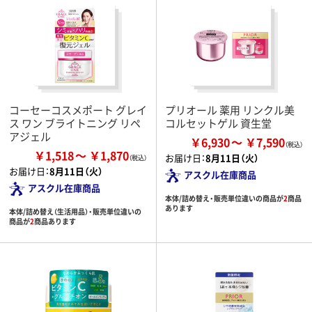
コーセーコスメポート グレイ
プリオール 薬用 リンクル美
ス ワン ブライトニング リペ
コルセットゲル 資生堂
アジェル
￥6,930
￥7,590
￥1,518
￥1,870
お届け日：
8月11日（火）
お届け日：
8月11日（火）
アスクル在庫商品
アスクル在庫商品
本体/詰め替え・販売単位違いの商品が
2
商品
あります
本体/詰め替え（生活用品）・販売単位違いの
商品が
2
商品あります