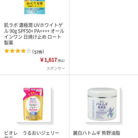
肌ラボ 濃極潤 UVホワイトゲ
ル 90g SPF50+ PA++++ オール
インワン 日焼け止め ロート
製薬
（
）
57件
￥1,617
（税込）
スポンサー
ビオレ うるおいジェリー
麗白ハトムギ 熊野油脂