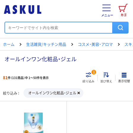
カゴ
メニュー
ホーム
生活雑貨/キッチン用品
コスメ・美容・アロマ
スキ
オールインワン化粧品・ジェル
1
81
件（131商品）中 1～50件を表示
表示切替
絞り込み
並び替え
オールインワン化粧品・ジェル
絞り込み