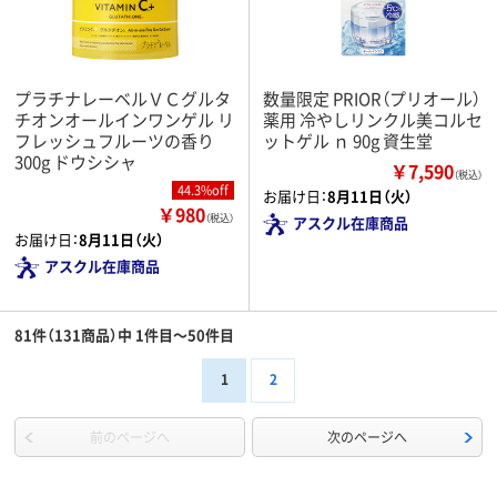
プラチナレーベルＶＣグルタ
数量限定 PRIOR（プリオール）
チオンオールインワンゲル リ
薬用 冷やしリンクル美コルセ
フレッシュフルーツの香り
ットゲル ｎ 90g 資生堂
300g ドウシシャ
￥7,590
（税込）
44.3%off
お届け日：
8月11日（火）
￥980
（税込）
アスクル在庫商品
お届け日：
8月11日（火）
アスクル在庫商品
81件（131商品）中 1件目～50件目
1
2
前のページへ
次のページへ