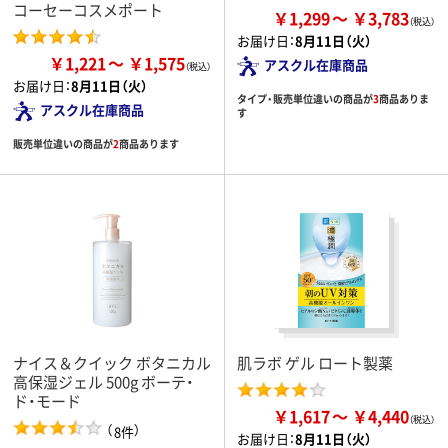
コーセーコスメポート
￥1,299
￥3,783
お届け日：
8月11日（火）
￥1,221
￥1,575
アスクル在庫商品
お届け日：
8月11日（火）
タイプ・販売単位違いの商品が
3
商品ありま
アスクル在庫商品
す
販売単位違いの商品が
2
商品あります
ナイス＆クイック ボタニカル
肌ラボ ゲル ロート製薬
高保湿ジェル 500g ボーテ・
ド・モード
￥1,617
￥4,440
（
）
8件
お届け日：
8月11日（火）