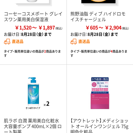
コーセーコスメポート グレイ
熊野油脂 ディブ ハイドロモ
スワン薬用美白保湿液
イスチャージェル
￥1,520
￥1,897
￥605
￥2,904
お届け日：
8月28日（金）まで
お届け日：
8月28日（金）まで
直送品
直送品
タイプ・販売単位違いの商品が
2
商品ありま
タイプ・販売単位違いの商品が
4
商品ありま
す
す
肌ラボ 白潤 薬用美白化粧水
【アウトレット】メディショッ
大容量ポンプ 400mL×2個 ロ
ト オールインワンジェル 75g
ート製薬
明色化粧品