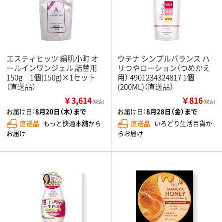
エスティヒッツ 絹肌小町 オ
ウテナ シンプルバランス ハ
ールインワンジェル 詰替用
リつやローション（つめかえ
150g 1個(150g)×1セット
用） 4901234324817 1個
（直送品）
(200ML)（直送品）
￥3,614
￥816
（税込）
（税込）
お届け日：
8月20日（木）まで
お届け日：
8月28日（金）まで
直送品
もっと快適本舗から
直送品
いろどり生活百貨か
お届け
らお届け