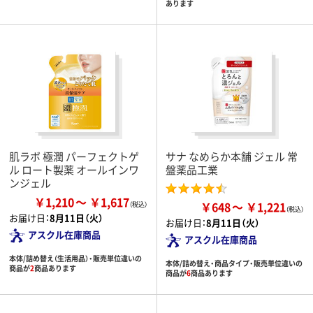
あります
肌ラボ 極潤 パーフェクトゲ
サナ なめらか本舗 ジェル 常
ル ロート製薬 オールインワ
盤薬品工業
ンジェル
￥1,210
￥1,617
￥648
￥1,221
お届け日：
8月11日（火）
お届け日：
8月11日（火）
アスクル在庫商品
アスクル在庫商品
本体/詰め替え（生活用品）・販売単位違いの
本体/詰め替え・商品タイプ・販売単位違いの
商品が
2
商品あります
商品が
6
商品あります