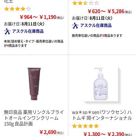
花王
￥620
￥5,286
￥964
￥1,190
お届け日：
8月11日（火）
お届け日：
8月11日（火）
アスクル在庫商品
アスクル在庫商品
販売単位違いの商品が
3
商品あります
本体/詰め替え・タイプ・販売単位違いの商品
が
4
商品あります
無印良品 薬用リンクルブライ
wa＊so＊sen（ワソウセン） ハ
トオールインワンクリーム
トムギ 岡インターナショナル
150g 良品計画
￥2,690
￥1,300
￥2,390
（税込）