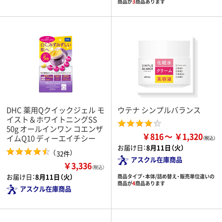
商品が
3
商品あります
DHC 薬用Qクイックジェル モ
ウテナ シンプルバランス
イスト＆ホワイトニングSS
50g オールインワン コエンザ
￥816
￥1,320
イムQ10 ディーエイチシー
お届け日：
8月11日（火）
（
）
32件
アスクル在庫商品
￥3,336
（税込）
お届け日：
8月11日（火）
商品タイプ・本体/詰め替え・販売単位違いの
商品が
4
商品あります
アスクル在庫商品