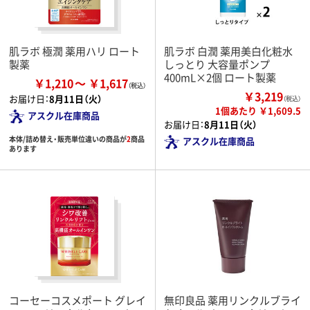
肌ラボ 極潤 薬用ハリ ロート
肌ラボ 白潤 薬用美白化粧水
製薬
しっとり 大容量ポンプ
400mL×2個 ロート製薬
￥1,210
￥1,617
￥3,219
お届け日：
8月11日（火）
（税込）
1個あたり ￥1,609.5
アスクル在庫商品
お届け日：
8月11日（火）
本体/詰め替え・販売単位違いの商品が
2
商品
アスクル在庫商品
あります
コーセーコスメポート グレイ
無印良品 薬用リンクルブライ