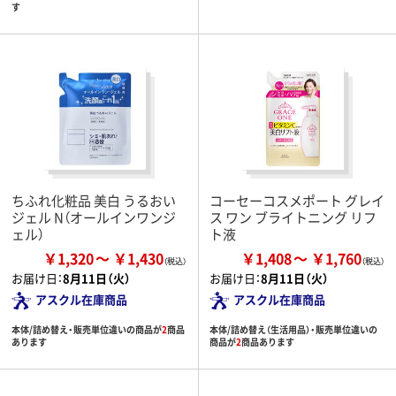
す
ちふれ化粧品 美白 うるおい
コーセーコスメポート グレイ
ジェル N（オールインワンジ
ス ワン ブライトニング リフ
ェル）
ト液
￥1,320
￥1,430
￥1,408
￥1,760
お届け日：
8月11日（火）
お届け日：
8月11日（火）
アスクル在庫商品
アスクル在庫商品
本体/詰め替え・販売単位違いの商品が
2
商品
本体/詰め替え（生活用品）・販売単位違いの
あります
商品が
2
商品あります