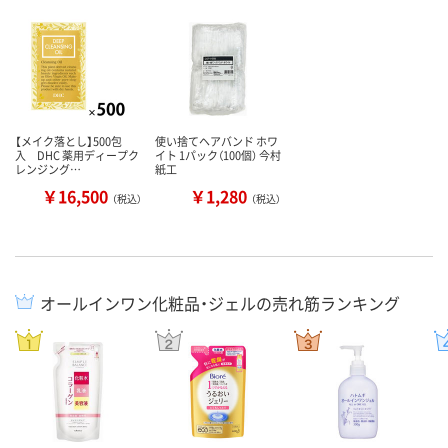
【メイク落とし】500包
使い捨てヘアバンド ホワ
入 DHC 薬用ディープク
イト 1パック（100個） 今村
レンジング…
紙工
￥16,500
￥1,280
（税込）
（税込）
オールインワン化粧品・ジェルの売れ筋ランキング