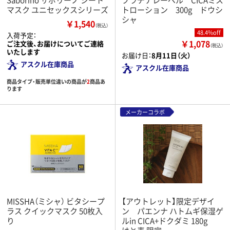
マスク ユニセックスシリーズ
トローション 300g ドウシ
シャ
￥1,540
（税込）
48.4%off
入荷予定：
￥1,078
ご注文後、お届けについてご連絡
（税込）
いたします
お届け日：
8月11日（火）
アスクル在庫商品
アスクル在庫商品
商品タイプ・販売単位違いの商品が
2
商品あ
ります
メーカーコラボ
MISSHA（ミシャ） ビタシープ
【アウトレット】限定デザイ
ラス クイックマスク 50枚入
ン パエンナ ハトムギ保湿ゲ
り
ルin CICA+ドクダミ 180g