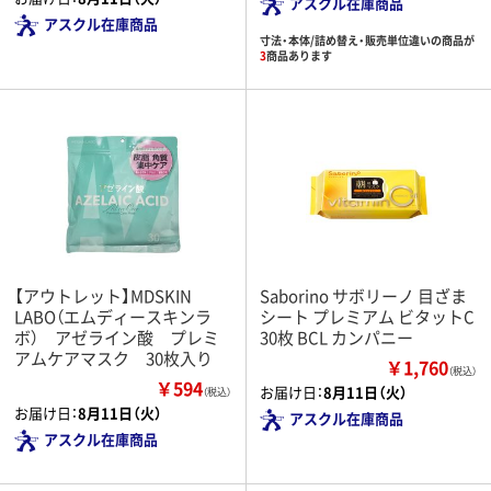
アスクル在庫商品
アスクル在庫商品
寸法・本体/詰め替え・販売単位違いの商品が
3
商品あります
【アウトレット】MDSKIN
Saborino サボリーノ 目ざま
LABO（エムディースキンラ
シート プレミアム ビタットC
ボ） アゼライン酸 プレミ
30枚 BCL カンパニー
アムケアマスク 30枚入り
￥1,760
（税込）
￥594
お届け日：
8月11日（火）
（税込）
お届け日：
8月11日（火）
アスクル在庫商品
アスクル在庫商品