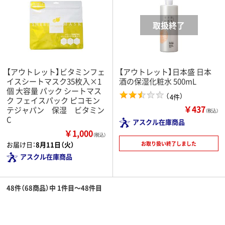
【アウトレット】ビタミンフェ
【アウトレット】日本盛 日本
イスシートマスク35枚入×1
酒の保湿化粧水 500mL
個 大容量 パック シートマス
（
）
4件
ク フェイスパック ピコモン
￥437
テジャパン 保湿 ビタミン
（税込）
C
アスクル在庫商品
￥1,000
（税込）
お取り扱い終了しました
お届け日：
8月11日（火）
アスクル在庫商品
48件（68商品）中 1件目～48件目