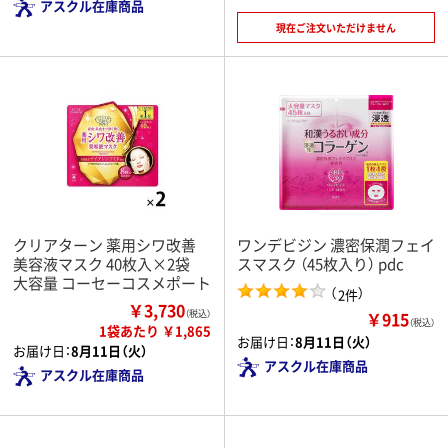
アスクル在庫商品
現在ご注文いただけません
クリアターン 薬用シワ改善
ワンデビジン 濃密保潤フェイ
美容液マスク 40枚入×2袋
スマスク （45枚入り） pdc
大容量 コーセーコスメポート
（
）
2件
￥3,730
￥915
（税込）
（税込）
1袋あたり ￥1,865
お届け日：
8月11日（火）
お届け日：
8月11日（火）
アスクル在庫商品
アスクル在庫商品