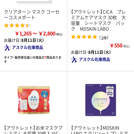
クリアターン マスク コーセ
【アウトレット】CICA プレ
ーコスメポート
ミアムケアマスク 30枚 大
容量 シートマスク パッ
ク MDSKIN LABO
￥1,265
￥2,800
（
）
2件
お届け日：
8月11日（火）
￥550
（税込）
アスクル在庫商品
お届け日：
8月11日（火）
タイプ・販売単位違いの商品が
7
商品ありま
アスクル在庫商品
す
【アウトレット】お米マスクプ
【アウトレット】MDSKIN
レミアム 大容量 30枚入 IAC-
LABO エクソソームプレミア