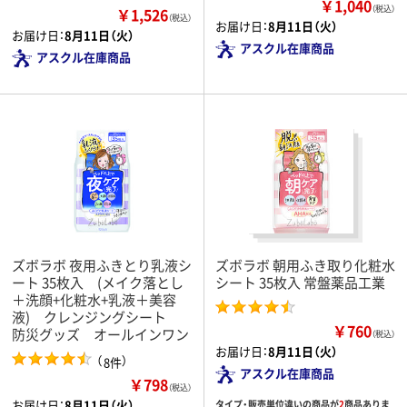
￥1,040
（税込）
￥1,526
（税込）
お届け日：
8月11日（火）
お届け日：
8月11日（火）
アスクル在庫商品
アスクル在庫商品
ズボラボ 夜用ふきとり乳液シ
ズボラボ 朝用ふき取り化粧水
ート 35枚入 (メイク落とし
シート 35枚入 常盤薬品工業
＋洗顔+化粧水+乳液＋美容
液) クレンジングシート
￥760
防災グッズ オールインワン
（税込）
お届け日：
8月11日（火）
（
）
8件
アスクル在庫商品
￥798
（税込）
お届け日：
8月11日（火）
タイプ・販売単位違いの商品が
2
商品ありま