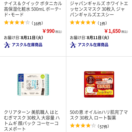
ナイス＆クイック ボタニカル
ジャパンギャルズ ホワイトエ
高保湿化粧水 500mL ボーテ・
ッセンスマスク 30枚入 ジャ
ド・モード
パンギャルズエスシー
（
）
（
）
16件
1件
￥990
￥1,650
（税込）
（税込）
お届け日：
8月11日（火）
お届け日：
8月11日（火）
アスクル在庫商品
アスクル在庫商品
クリアターン 美肌職人 はと
50の恵 オイルinハリ肌完了マ
むぎマスク 30枚入 大容量 ハ
スク 30枚入 ロート製薬
トムギ 顔パック コーセーコ
（
）
57件
スメポート