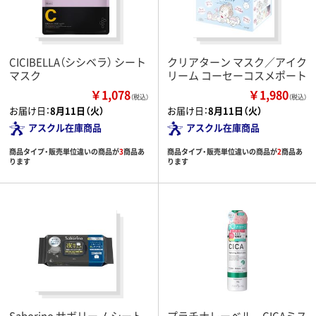
CICIBELLA（シシベラ） シート
クリアターン マスク／アイク
マスク
リーム コーセーコスメポート
￥1,078
￥1,980
（税込）
（税込）
お届け日：
8月11日（火）
お届け日：
8月11日（火）
アスクル在庫商品
アスクル在庫商品
商品タイプ・販売単位違いの商品が
3
商品あ
商品タイプ・販売単位違いの商品が
2
商品あ
ります
ります
Saborino サボリーノ シート
プラチナレーベル CICAミス