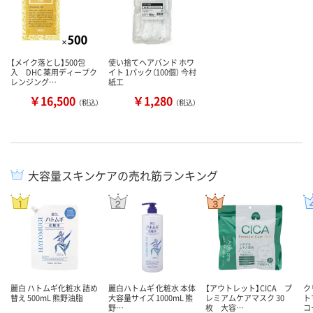
【メイク落とし】500包
使い捨てヘアバンド ホワ
入 DHC 薬用ディープク
イト 1パック（100個） 今村
レンジング…
紙工
￥16,500
￥1,280
（税込）
（税込）
大容量スキンケアの売れ筋ランキング
麗白 ハトムギ化粧水 詰め
麗白ハトムギ 化粧水 本体
【アウトレット】CICA プ
ク
替え 500mL 熊野油脂
大容量サイズ 1000mL 熊
レミアムケアマスク 30
ト
野…
枚 大容…
コ