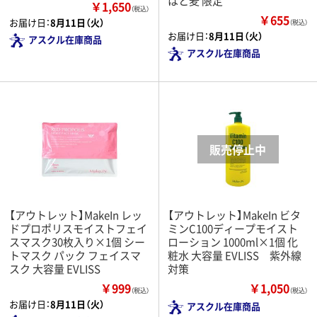
はと麦 限定
￥1,650
（税込）
￥655
お届け日：
8月11日（火）
（税込）
お届け日：
8月11日（火）
アスクル在庫商品
アスクル在庫商品
【アウトレット】MakeIn レッ
【アウトレット】MakeIn ビタ
ドプロポリスモイストフェイ
ミンC100ディープモイスト
スマスク30枚入り×1個 シー
ローション 1000ml×1個 化
トマスク パック フェイスマ
粧水 大容量 EVLISS 紫外線
スク 大容量 EVLISS
対策
￥999
￥1,050
（税込）
（税込）
お届け日：
8月11日（火）
アスクル在庫商品