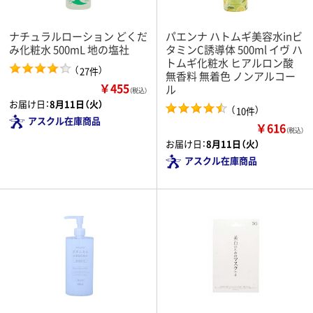
ナチュラルローション どくだ
パエンナ ハトムギ美容水inビ
み化粧水 500mL 地の塩社
タミンC誘導体 500ml イヴ ハ
トムギ化粧水 ヒアルロン酸
（
）
27件
無香料 無着色 ノンアルコー
￥455
ル
（税込）
お届け日：
8月11日（火）
（
）
10件
アスクル在庫商品
￥616
（税込）
お届け日：
8月11日（火）
アスクル在庫商品