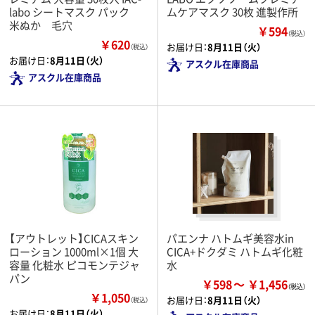
labo シートマスク パック
ムケアマスク 30枚 進製作所
米ぬか 毛穴
￥594
（税込）
￥620
お届け日：
8月11日（火）
（税込）
お届け日：
8月11日（火）
アスクル在庫商品
アスクル在庫商品
【アウトレット】CICAスキン
パエンナ ハトムギ美容水in
ローション 1000ml×1個 大
CICA+ドクダミ ハトムギ化粧
容量 化粧水 ピコモンテジャ
水
パン
￥598
￥1,456
￥1,050
お届け日：
8月11日（火）
（税込）
お届け日：
8月11日（火）