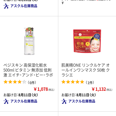
す
アスクル在庫商品
ベジスキン 高保湿化粧水
肌美精ONE リンクルケア オ
500ml ビタミン 無添加 低刺
ールインワンマスク 50枚 ク
激 エイチ・アンド・ビー・ラボ
ラシエ
（
）
（
）
6件
1件
￥1,078
￥1,132
（税込）
（税込）
お届け日：
8月11日（火）
お届け日：
8月11日（火）
アスクル在庫商品
アスクル在庫商品