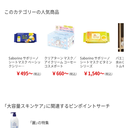
このカテゴリーの人気商品
Saborino サボリーノ
クリアターン マスク／
Saborino サボリーノ
パエンナ
シートマスク ベーシッ
アイクリーム コーセー
シートマスク ビタミン
水in C
クシリー…
コスメポート
シリーズ
トムギ
￥495～
￥660～
￥1,540～
￥
（税込）
（税込）
（税込）
「大容量スキンケア」に関連するピンポイントサーチ
「麗」の特集