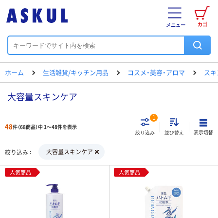
カゴ
メニュー
ホーム
生活雑貨/キッチン用品
コスメ・美容・アロマ
スキ
大容量スキンケア
1
48
件（68商品）中 1～48件を表示
表示切替
絞り込み
並び替え
大容量スキンケア
絞り込み
人気商品
人気商品