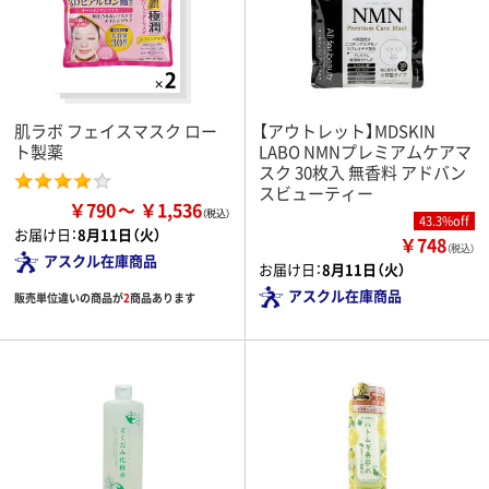
肌ラボ フェイスマスク ロー
【アウトレット】MDSKIN
ト製薬
LABO NMNプレミアムケアマ
スク 30枚入 無香料 アドバン
スビューティー
￥790
￥1,536
43.3%off
お届け日：
8月11日（火）
￥748
（税込）
アスクル在庫商品
お届け日：
8月11日（火）
アスクル在庫商品
販売単位違いの商品が
2
商品あります