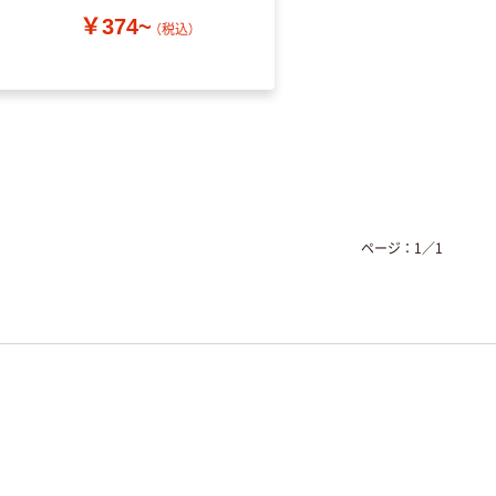
￥374~
（税込）
￥52~
（税込）
ページ：
1
／
1