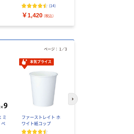
（10枚入り）
オマス素材10％配合
(
14
)
￥1,420
￥616~
（税込）
（税込）
ページ：
1
／
3
本気プライス
本気プライス
次のスライドへ
 ミ
ファーストレイト ホ
蛍光オプテックス1(ア
 ペ
ワイト紙コップ
スクル限定モデル)
蛍光ペン ゼブラ