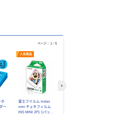
ページ：
1
／
6
人気商品
オリジナル
次のスライドへ
ーホ
富士フイルム instax
ゴミ袋 エコノミータ
ンダー
mini チェキフィルム
イプ 乳白半透明 高密
INS MINI JP1 1パック
度タイプ 詰替用 バイ