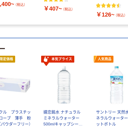
,400~
（税込）
￥407~
（税込）
￥126~
（税込）
ー
限定価格
本気プライス
人気商品
クル プラスチッ
嬬恋銘水 ナチュラル
サントリー 天然水
ローブ 薄手 粉
ミネラルウォーター
ネラルウォーター
（パウダーフリー）
500mlキャップシール
ットボトル