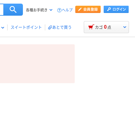
ヘルプ
各種お手続き
0
スイートポイント
あとで買う
カゴ
点