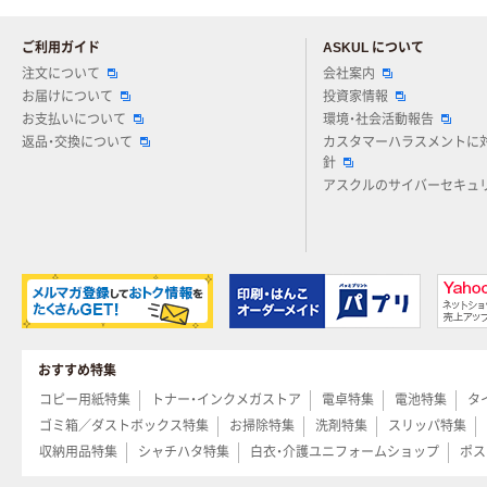
ご利用ガイド
ASKUL について
注文について
会社案内
お届けについて
投資家情報
お支払いについて
環境・社会活動報告
返品・交換について
カスタマーハラスメントに
針
アスクルのサイバーセキュ
おすすめ特集
コピー用紙特集
トナー・インクメガストア
電卓特集
電池特集
タ
ゴミ箱／ダストボックス特集
お掃除特集
洗剤特集
スリッパ特集
収納用品特集
シャチハタ特集
白衣・介護ユニフォームショップ
ポス