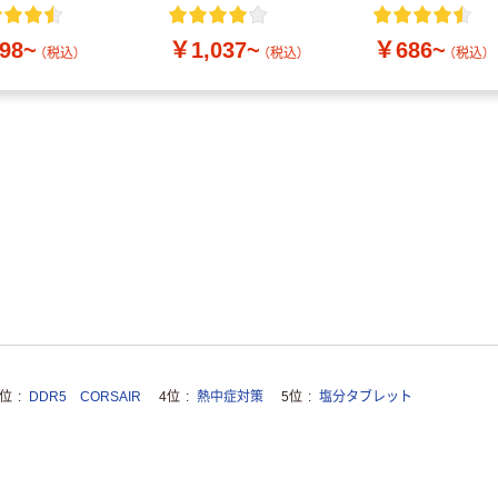
付き／2Lラベルレス
10本
98~
￥1,037~
￥686~
（税込）
（税込）
（税込）
3位
DDR5 CORSAIR
4位
熱中症対策
5位
塩分タブレット