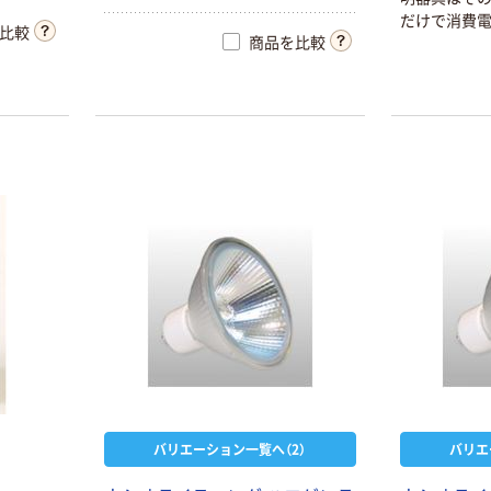
だけで消費電
比較
商品を比較
量を削減しま
（10度）中角（
光タイプがご
ダイクロハロゲ
ン（JDRφ35）
￥4,300~
（税込）
ダイクロハロゲ
ンJDRφ50アド
バンス 省電力タ
イプ
￥4,830~
（税込）
OSRAM ハロゲ
ンランプ ハロス
バリエーション一覧へ（2）
バリエ
ター スターライ