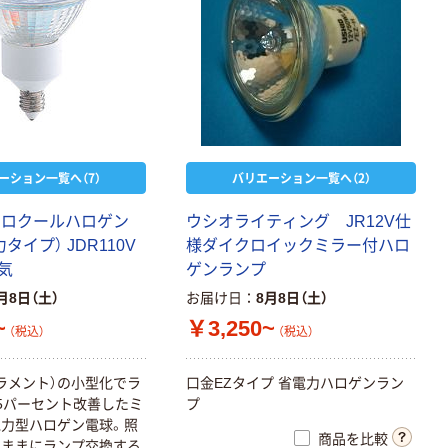
ーション一覧へ（7）
バリエーション一覧へ（2）
クロクールハロゲン
ウシオライティング JR12V仕
力タイプ） JDR110V
様ダイクロイックミラー付ハロ
電気
ゲンランプ
月8日（土）
お届け日
8月8日（土）
~
￥3,250~
（税込）
（税込）
ラメント）の小型化でラ
口金EZタイプ 省電力ハロゲンラン
5パーセント改善したミ
プ
力型ハロゲン電球。照
商品を比較
のままにランプ交換する