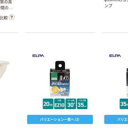
、質の高
ンプ
時間の長
実現し
比較
アップ。
バリエーション一覧へ（3）
バリエ