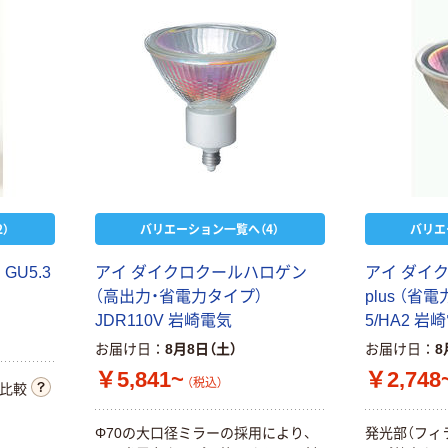
体照明
）
バリエーション一覧へ（4）
バリエ
GU5.3
アイ ダイクロクールハロゲン
アイ ダイ
（高出力・省電力タイプ）
plus （省
JDR110V 岩崎電気
5/HA2 岩
お届け日
8月8日（土）
お届け日
8
￥5,841~
￥2,748
（税込）
比較
Φ70の大口径ミラーの採用により、
発光部（フィ