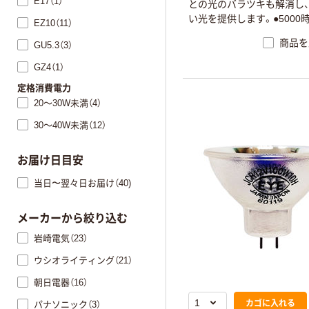
E17（1）
との光のバラツキも解消し
い光を提供します。●5000
EZ10（11）
寿命、約1.2倍の高照度化を
商品を
GU5.3（3）
ADVANCEタイプをライン
GZ4（1）
定格消費電力
20～30W未満（4）
30～40W未満（12）
お届け日目安
当日〜翌々日お届け（40)
メーカーから絞り込む
岩崎電気（23）
ウシオライティング（21）
朝日電器（16）
カゴに入れる
パナソニック（3）