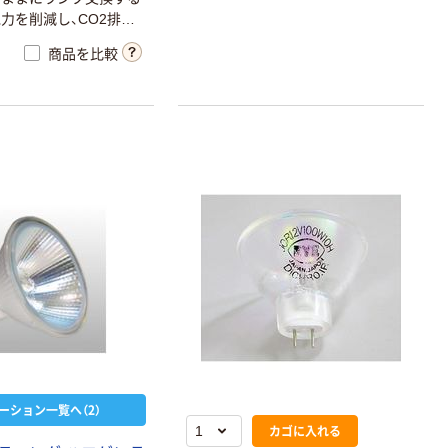
力を削減し、CO2排出
す。用途に併せて狭角
商品を比較
20度）広角（35度）と3配
ざいます。
ーション一覧へ（2）
カゴに入れる