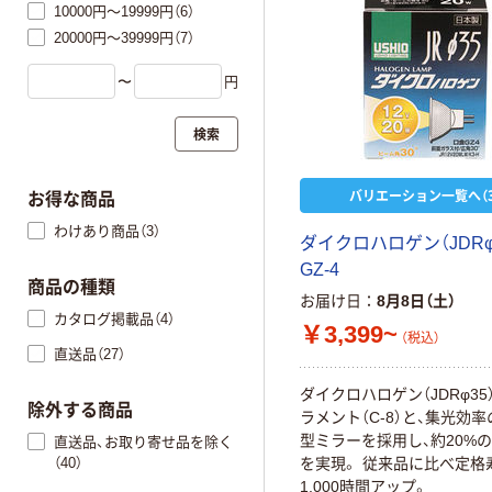
10000円～19999円（6）
20000円～39999円（7）
〜
円
検索
バリエーション一覧へ（3
お得な商品
わけあり商品（3）
ダイクロハロゲン（JDRφ
GZ-4
商品の種類
お届け日
8月8日（土）
カタログ掲載品（4）
￥3,399~
（税込）
直送品（27）
ダイクロハロゲン（JDRφ35
除外する商品
ラメント（C-8）と、集光効
型ミラーを採用し、約20%
直送品、お取り寄せ品を除く
を実現。 従来品に比べ定格
（40）
1,000時間アップ。