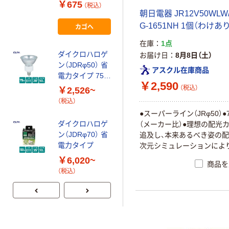
ト 12V 10W 電
￥675
（税込）
球色 G4
朝日電器 JR12V50WLW
G4(J12V10W)6
G-1651NH 1個（わけあ
カゴへ
4415S 1個（直送
在庫
1点
品）
ダイクロハロゲ
お届け日
8月8日（土）
ン（JDRφ50） 省
アスクル在庫商品
電力タイプ 75W
￥2,590
形
（税込）
￥2,526~
（税込）
●スーパーライン（JRφ50）●
ダイクロハロゲ
（メーカー比）●理想の配光
ン（JDRφ70） 省
追及し、本来あるべき姿の配
電力タイプ
次元シミュレーションによ
￥6,020~
商品を
（税込）