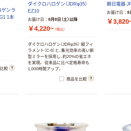
ダイクロハロゲン（JDRφ35）
朝日電器 JR
ロゲンラ
EZ10
お届け日
8
G1 1本
お届け日
8月8日（土）以降
￥3,820
￥4,220~
（税込）
ダイクロハロゲン（JDRφ35） 縦フィ
ラメント（C-8）と、集光効率の高い新
型ミラーを採用し、約20%の省エネ
を実現。 従来品に比べ定格寿命も
比較
1,000時間アップ。
商品を比較