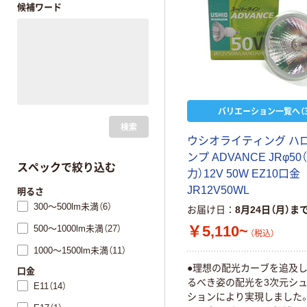
候補ワード
バリエーション一覧へ（3
検索
ウシオライティング ハ
ンプ ADVANCE JRφ50
スペックで絞り込む
力）12V 50W EZ10口金
JR12V50WL
明るさ
300～500lm未満（6）
お届け日
8月24日（月）ま
￥5,110~
500～1000lm未満（27）
（税込）
1000～1500lm未満（11）
●理想の配光カーブを追及し
口金
るべき姿の配光を3次元シ
E11（14）
ションにより実現しました