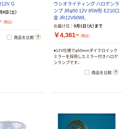
12V G
ウシオライティング ハロゲンラ
ンプ JRφ50 12V 85W形 EZ10口
月8日（土）
金 JR12V60WL
~
（税込）
お届け日
9月1日（火）まで
￥4,361~
（税込）
商品を比較
●12V仕様でφ50mmダイクロイック
ミラーを採用したミラー付きハロゲ
ンランプです。
商品を比較