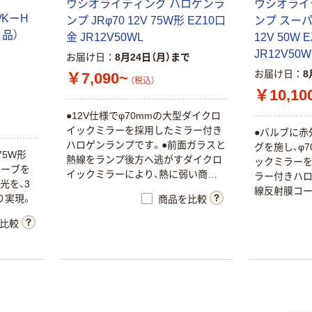
ト 12V 10W 電
ウシオライティング ハロゲンラ
ウシオライ
￥675
（税込）
球色 G4
/KーH
ンプ JRφ70 12V 75W形 EZ10口
ンプ スーパ
G4(J12V10W)6
り品）
カゴへ
金 JR12V50WL
12V 50W 
4415S 1個（直送
JR12V50W
お届け日
8月24日（月）まで
品）
お届け日
8
ダイクロハロゲ
￥7,090~
（税込）
ン（JDRφ50） 省
￥10,10
電力タイプ 75W
●12V仕様でφ70mmの大型ダイクロ
形
￥2,526~
イックミラーを採用したミラー付き
●バルブに赤
（税込）
ハロゲンランプです。●前面ガラスと
グを施し、φ
75W形
熱線をランプ後方へ逃がすダイクロ
ックミラーを
ダイクロハロゲ
カーブを
イックミラーにより、熱に弱い商品
ラー付きハロ
ン（JDRφ70） 省
光を、3
にも安心して使用できます。●用途に
線反射膜コー
電力タイプ
り実現。
商品を比較
合せて適切な配光を選ぶことがで
品に比べて約
￥6,020~
き、照明設計を容易にします。●光の
幅な発光効率
比較
利用効率を最大限に向上させた新型
（税込）
に貢献するだ
ミラーと、新設計バルブとの組み合
上昇を抑えま
わせにより、約30%の高照度化を実
26000cd
現しました。●従来の75Wと同等の
相当します(
明るさで約33%の省エネを達成しま
度の上昇を抑
した。【用途】スポット照明、全体照明
用可能です。