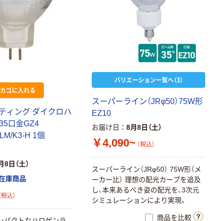
バリエーション一覧へ（3）
カゴに入れる
スーパーライン（JRφ50）75W形
ティング ダイクロハ
EZ10
35口金GZ4
お届け日
8月8日（土）
LM/K3-H 1個
￥4,090~
（税込）
月8日（土）
スーパーライン（JRφ50） 75W形（メ
在庫商品
ーカー比） 理想の配光カーブを追及
し、本来あるべき姿の配光を、3次元
（税込）
シミュレーションにより実現。
商品を比較
コンパクトなハロゲンラ