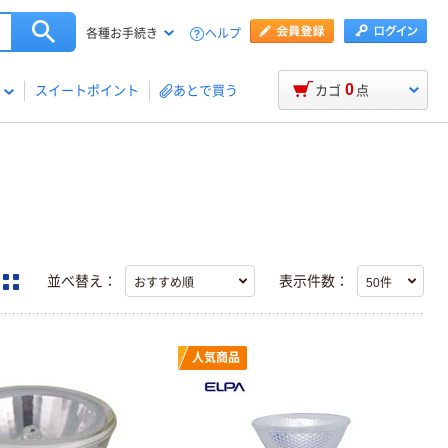
ヘルプ
各種お手続き
0
スイートポイント
あとで買う
カゴ
点
並べ替え：
表示件数：
人気商品