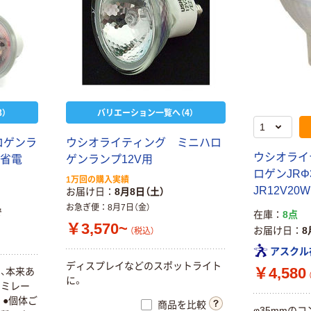
）
バリエーション一覧へ（4）
ロゲンラ
ウシオライティング ミニハロ
ウシオライ
（省電
ゲンランプ12V用
ロゲンJRΦ
1万回の購入実績
JR12V20W
お届け日
8月8日（土）
お急ぎ便
8月7日（金）
で
在庫
8点
￥3,570~
お届け日
8
（税込）
アスクル
ディスプレイなどのスポットライト
￥4,580
、本来あ
に。
ュミレー
。●個体ご
商品を比較
φ35mmの