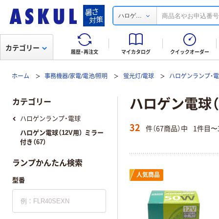
...
ハロゲ
カテゴリー
履歴・再注文
マイカタログ
クイックオーダー
ホーム
事務機器/家電/電池/照明
蛍光灯/電球
ハロゲンランプ・
ハロゲン電球（
カテゴリー
ハロゲンランプ・電球
32
件（67商品）中
1件目〜
ハロゲン電球（12V用） ミラー
付き（67）
ランプかんたん検索
人気商品
型番