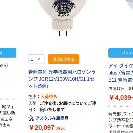
）
バリエ
カゴに入れる
35）
アイ ダイ
岩崎電気 光学機器用ハロゲンラ
plus （省電
ンプ JCR12V100W10H/G1 1セ
E11 岩崎
ット(5個)
お届け日
8
￥4,039
在庫
入荷待ち
入荷
ご注文後、お届けについてご連
） 縦フィ
日
絡いたします
率の高い新
発光部（フィ
アスクル在庫商品
の省エネ
ンプ効率を2
寿命も
ラー付き省電
￥20,097
（税込）
明器具はそ