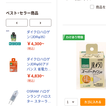
商品を
ベスト・セラー商品
ダイクロハロゲ
ウシオライティ
ン（JDRφ35）
ング ハロゲン
わけあり特価
電球110V用（ミ
￥4,300~
ラー付き）広角
￥3,990~
（税込）
（税込）
ダイクロハロゲ
ンJDRφ50アド
ヤザワコーポレ
バンス 省電力タ
ーション エコク
イプ
ールハロゲンシ
￥4,830~
ャイン
￥3,278~
（税込）
（税込）
OSRAM ハロゲ
ンランプ ハロス
ター スターライ
カゴに入れる