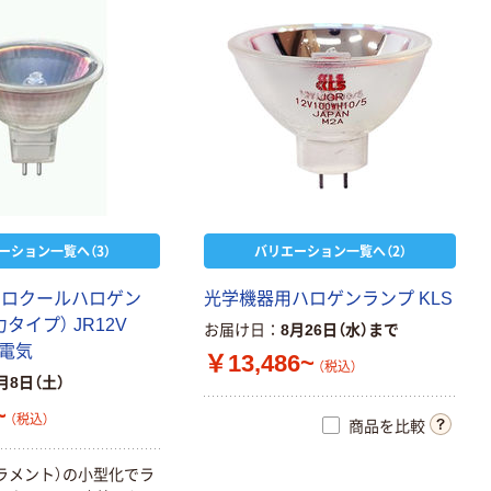
ーション一覧へ（3）
バリエーション一覧へ（2）
クロクールハロゲン
光学機器用ハロゲンランプ KLS
電力タイプ） JR12V
お届け日
8月26日（水）まで
崎電気
￥13,486~
（税込）
月8日（土）
~
（税込）
商品を比較
ラメント）の小型化でラ