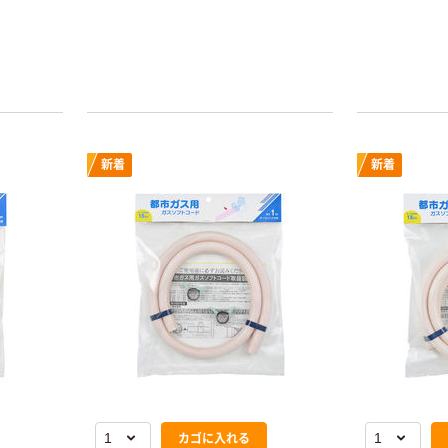
ラックとブル
識別なども可
制適合（202
新着
新着
カゴに入れる