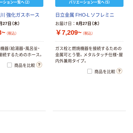
ーション一覧へ（2）
バリエーション一覧へ（5）
十川 強化ガスホース
日立金属 FHO-L ソフレミニ
月27日（木）
お届け日
8月27日（木）
3~
￥7,209~
（税込）
（税込）
機器（給湯器・風呂釡・
ガス栓と燃焼機器を接続するための
接続するためのホース。
金属可とう管。メタルタッチ仕様・屋
内外兼用タイプ。
商品を比較
商品を比較