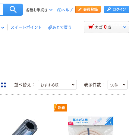
ヘルプ
各種お手続き
0
スイートポイント
あとで買う
カゴ
点
並べ替え：
表示件数：
新着