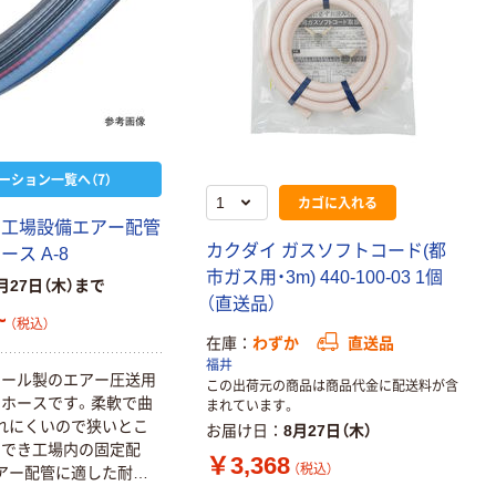
ーション一覧へ（7）
カゴに入れる
 工場設備エアー配管
カクダイ ガスソフトコード(都
ース A-8
市ガス用・3m) 440-100-03 1個
月27日（木）まで
（直送品）
~
（税込）
在庫
わずか
直送品
福井
ニール製のエアー圧送用
この出荷元の商品は商品代金に配送料が含
ホースです。柔軟で曲
まれています。
れにくいので狭いとこ
お届け日
8月27日（木）
もでき工場内の固定配
￥3,368
（税込）
アー配管に適した耐圧
スです。ホース色もブ