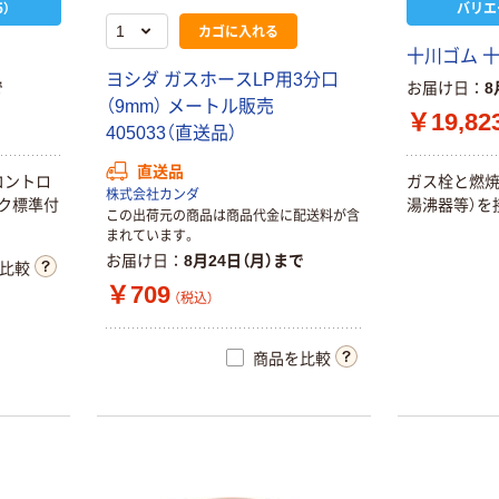
）
バリエ
カゴに入れる
ス
十川ゴム 
ヨシダ ガスホースLP用3分口
で
お届け日
8
（9mm） メートル販売
￥19,82
405033（直送品）
直送品
コントロ
ガス栓と燃焼
株式会社カンダ
ク標準付
湯沸器等）を
この出荷元の商品は商品代金に配送料が含
まれています。
お届け日
8月24日（月）まで
比較
￥709
（税込）
商品を比較