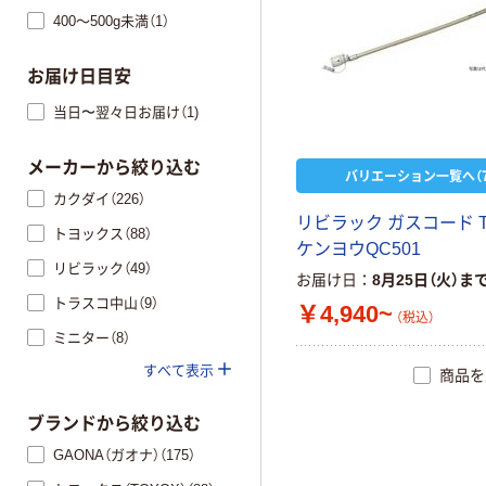
400～500g未満（1）
お届け日目安
当日〜翌々日お届け（1)
メーカーから絞り込む
バリエーション一覧へ（7
カクダイ（226）
リビラック ガスコード T
トヨックス（88）
ケンヨウQC501
リビラック（49）
お届け日
8月25日（火）ま
トラスコ中山（9）
￥4,940~
（税込）
ミニター（8）
すべて表示
商品を
ブランドから絞り込む
GAONA（ガオナ）（175）