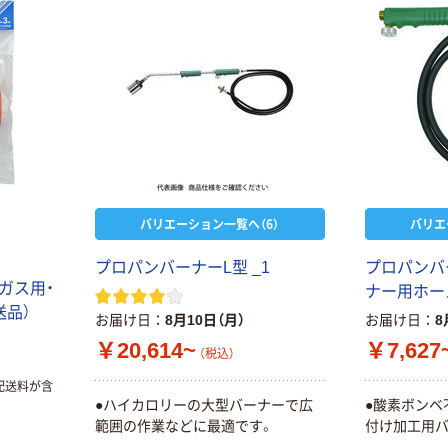
バリエーション一覧へ（6）
バリエ
プロパンバーナーL型 _1
プロパンバ
Pガス用・
ナー用ホース
直送品）
お届け日
8月10日（月）
お届け日
8
￥20,614~
￥7,627
（税込）
配送料が含
●ハイカロリーの大型バーナーで広
●酸素ボンベ
範囲の作業などに最適です。
付け加工用バ