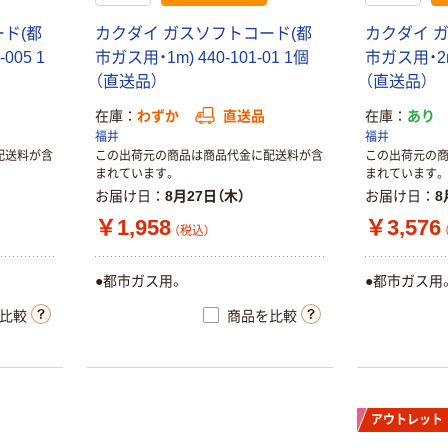
ド(都
カクダイ ガスソフトコード(都
カクダイ 
005 1
市ガス用・1m) 440-101-01 1個
市ガス用・2m)
（直送品）
（直送品）
在庫
わずか
直送品
在庫
あり
福井
福井
配送料が含
この出荷元の商品は商品代金に配送料が含
この出荷元の
まれています。
まれています。
お届け日
8月27日（木）
お届け日
8
￥1,958
￥3,576
（税込）
●都市ガス用。
●都市ガス用
比較
商品を比較
アウトレット