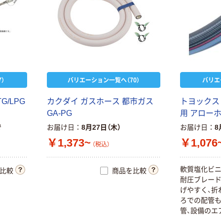
）
バリエーション一覧へ（70）
バリエ
G/LPG
カクダイ ガスホース 都市ガス
トヨックス
GA-PG
用 アローホ
で
お届け日
8月27日（木）
お届け日
8
￥1,373~
￥1,076
（税込）
軟質塩化ビ
比較
商品を比較
耐圧ブレード
げやすく、折
ろでの配管
管、設備のエ
ブレードホー