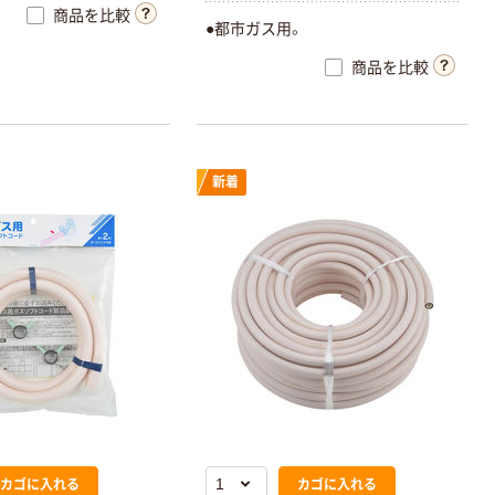
商品を比較
ーの2色があり、配管の
●都市ガス用。
能です。RoHS2修正規
商品を比較
1年10月時点）です。
新着
カゴに入れる
カゴに入れる