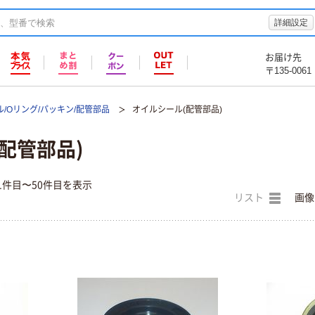
詳細設定
お届け先
〒135-0061
/Oリング/パッキン/配管部品
オイルシール(配管部品)
配管部品)
1件目〜50件目を表示
リスト
画像