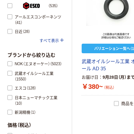
（535）
アールエスコンポーネンツ
（41）
日近（28）
すべて表示
バリエーション一覧へ（1
ブランドから絞り込む
武蔵オイルシール工業 
NOK（エヌオーケー）（5023）
ール AD 35
武蔵オイルシール工業
お届け日
9月28日（月）ま
（1550）
￥380~
（税込）
エスコ（128）
日本ニューマチック工業
（10）
商品を
新潟精機（1）
価格（税込）