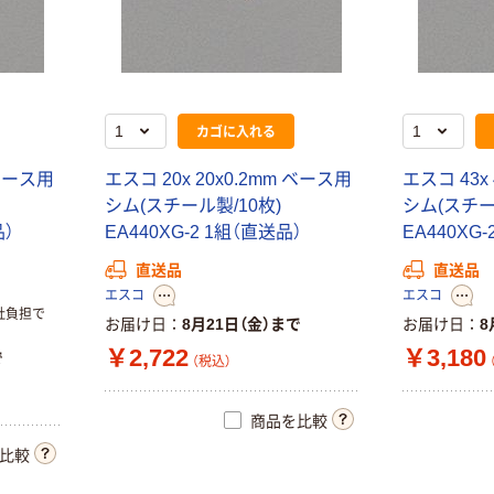
カゴに入れる
 ベース用
エスコ 20x 20x0.2mm ベース用
エスコ 43x
シム(スチール製/10枚)
シム(スチー
品）
EA440XG-2 1組（直送品）
EA440XG
直送品
直送品
エスコ
エスコ
社負担で
お届け日
8月21日（金）まで
お届け日
8
￥2,722
￥3,180
で
（税込）
商品を比較
比較