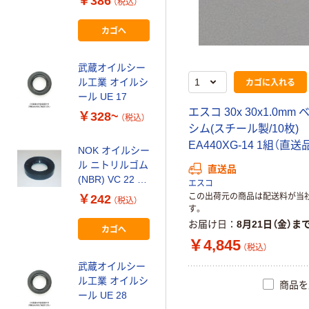
￥386
（税込）
30（直送品）
カゴへ
武蔵オイルシー
カゴに入れる
ル工業 オイルシ
ール UE 17
エスコ 30x 30x1.0mm
￥328~
（税込）
シム(スチール製/10枚)
EA440XG-14 1組（直送
NOK オイルシー
ル ニトリルゴム
直送品
(NBR) VC 22 34
エスコ
5 1個 62-3010-
この出荷元の商品は配送料が当
￥242
（税込）
47（直送品）
す。
お届け日
8月21日（金）ま
カゴへ
￥4,845
（税込）
武蔵オイルシー
ル工業 オイルシ
商品を
ール UE 28