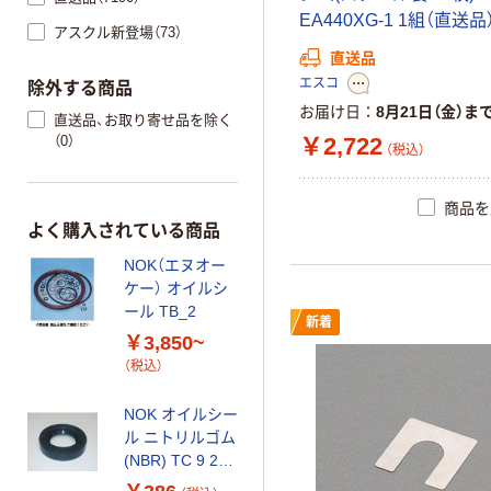
EA440XG-1 1組（直送品
アスクル新登場（73）
直送品
エスコ
除外する商品
お届け日
8月21日（金）ま
直送品、お取り寄せ品を除く
￥2,722
（0）
（税込）
商品を
よく購入されている商品
NOK（エヌオー
ケー） オイルシ
ール TB_2
新着
￥3,850~
（税込）
NOK オイルシー
ル ニトリルゴム
(NBR) TC 9 22
7 1個 62-3005-