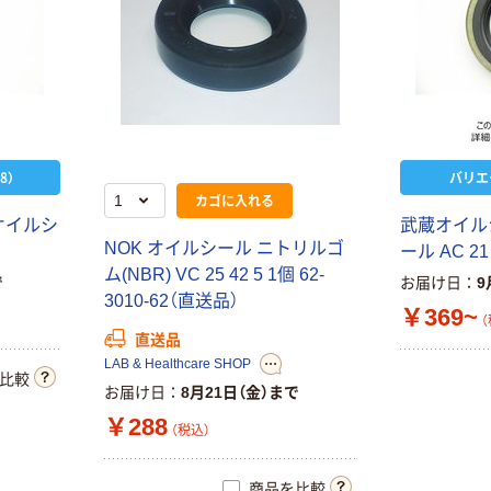
8）
バリエ
カゴに入れる
オイルシ
武蔵オイル
NOK オイルシール ニトリルゴ
ール AC 21
ム(NBR) VC 25 42 5 1個 62-
で
お届け日
9
3010-62（直送品）
￥369~
（
直送品
LAB & Healthcare SHOP
比較
お届け日
8月21日（金）まで
￥288
（税込）
商品を比較