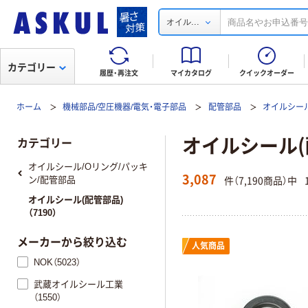
...
オイル
カテゴリー
履歴・再注文
マイカタログ
クイックオーダー
ホーム
機械部品/空圧機器/電気・電子部品
配管部品
オイルシール
オイルシール(
カテゴリー
オイルシール/Oリング/パッキ
3,087
件（7,190商品）中
ン/配管部品
オイルシール(配管部品)
（7190）
メーカーから絞り込む
人気商品
NOK（5023）
武蔵オイルシール工業
（1550）