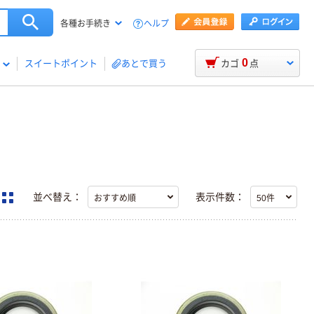
ヘルプ
各種お手続き
0
スイートポイント
あとで買う
カゴ
点
並べ替え：
表示件数：