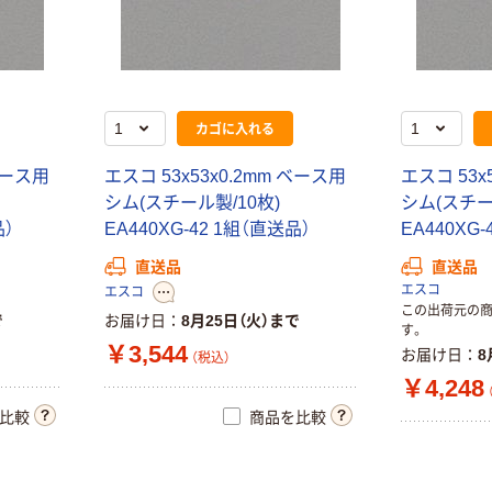
カゴに入れる
 ベース用
エスコ 53x53x0.2mm ベース用
エスコ 53x
シム(スチール製/10枚)
シム(スチー
品）
EA440XG-42 1組（直送品）
EA440XG
直送品
直送品
エスコ
エスコ
この出荷元の
で
お届け日
8月25日（火）まで
す。
￥3,544
お届け日
8
（税込）
￥4,248
比較
商品を比較