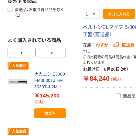
除外する商品
直送品、お取り寄せ品を除く
カゴに入れる
（1）
ベルトンCLタイプ B-30
工器（直送品）
よく購入されている商品
在庫
わずか
直送品
YTE
この出荷元の商品は商品代金に
まれています。
ロ
エアダスター レ
人気商品
お届け日
8月20日（木）
バー式・ロング
ナカニシ E3000
ノズル・プラグ
￥84,240
（税込）
EM3030TJ EM-
タイプ _2
￥2,556~
3030T-J-2M 1個
（税込）
（直送品）
￥145,200
商品を
（税込）
オオサワ&カン
パニー ワンダー
カゴへ
ガン ワイドキャ
ッチタイプセッ
￥40,561~
ト W101-YZ
人気商品
（税込）