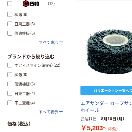
（12）
柳瀬（6）
日東工器（5）
信濃機販（5）
すべて表示
ブランドから絞り込む
オフィスマイン（mine）（22）
柳瀬（6）
信濃機販（5）
バリエーション一覧へ（2
日東工器（4）
不二空機（4）
エアサンダー カーブサ
ホイール
すべて表示
お届け日
8月10日（月）
価格（税込）
￥5,203~
（税込）