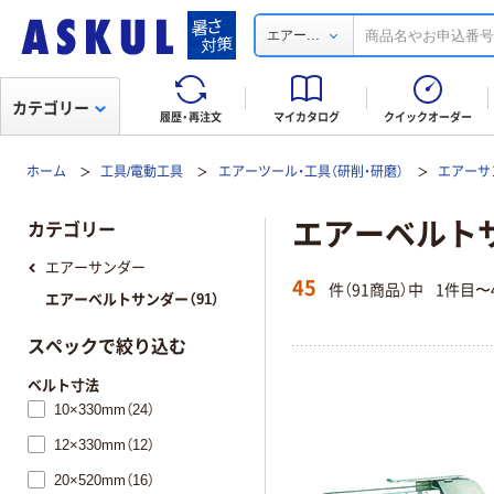
...
エアー
カテゴリー
履歴・再注文
マイカタログ
クイックオーダー
ホーム
工具/電動工具
エアーツール・工具（研削・研磨）
エアーサ
エアーベルト
カテゴリー
エアーサンダー
45
件（91商品）中
1件目〜
エアーベルトサンダー（91）
スペックで絞り込む
ベルト寸法
10×330mm（24）
12×330mm（12）
20×520mm（16）