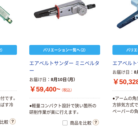
）
バリエーション一覧へ（2）
バリエ
エアベルトサンダー ミニベルタ
エアベルトサ
ー
お届け日
8
お届け日
8月10日（月）
￥50,32
￥59,400~
（税込）
構付です。
●アームの角
延ばす冷
方排気方式で
●軽量コンパクト設計で狭い箇所の
ペーパーの負
研削作業が楽に行えます。
比較
商品を比較