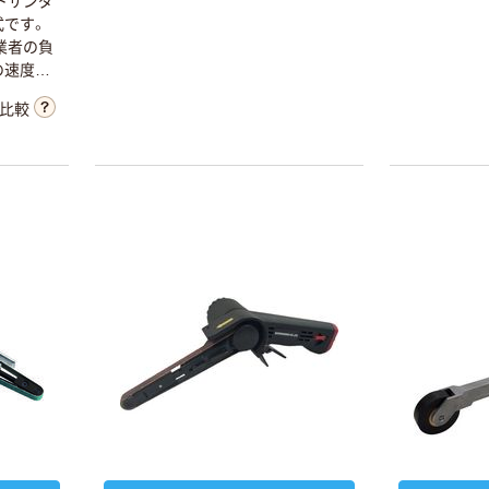
トサンダ
ノズル エアーダ
式です。
スターガン
業者の負
￥1,810~
の速度調
業に対応
（税込）
比較
取り、研