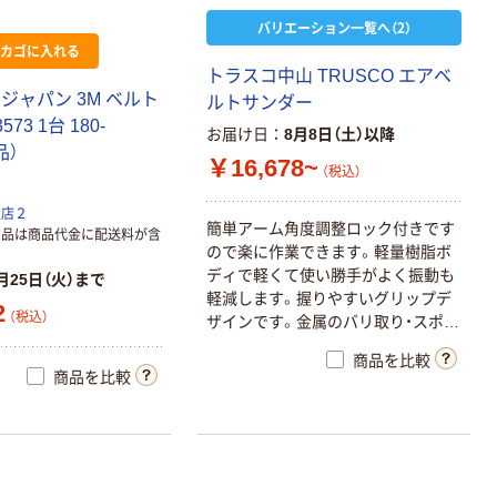
バリエーション一覧へ（2）
カゴに入れる
トラスコ中山 TRUSCO エアベ
ジャパン 3M ベルト
ルトサンダー
73 1台 180-
お届け日
8月8日（土）以降
品）
￥16,678~
（税込）
扱店２
簡単アーム角度調整ロック付きです
商品は商品代金に配送料が含
ので楽に作業できます。軽量樹脂ボ
ディで軽くて使い勝手がよく振動も
月25日（火）まで
軽減します。握りやすいグリップデ
2
（税込）
ザインです。金属のバリ取り・スポッ
ト部の削りなどに。錆び取り作業
商品を比較
に。20×520mmベルトペーパー
商品を比較
（#40・#60・#80）、2mm・3mmHexレ
ンチ。