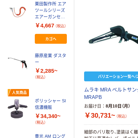
栗田製作所 エア
ツールシリーズ
人気商品
エアーガンセッ
ブローガン（め
ト AG500LS 1
￥4,667
（税込）
ねじタイプ）
個（直送品）
￥1,520~
カゴへ
（税込）
藤原産業 ダスタ
不二空機 不二
ー
高速ベビーグラ
インダ 側方排気
￥2,285~
型
バリエーション一覧へ（2
（税込）
￥28,276~
（税込）
ムラキ MRA ベルトサン
人気商品
MRAPB
栗田製作所 エ
ポリッシャー SI
アーガン ＡＧ
お届け日
8月10日（月）
信濃機販
￥1,468~
￥30,731~
￥34,340~
（税込）
（税込）
（税込）
細部のバリ取り、塗装はく離
豊光 AM ロング