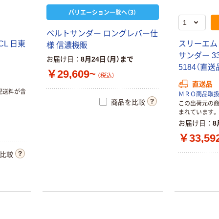
バリエーション一覧へ（3）
ベルトサンダー ロングレバー仕
CL 日東
スリーエム 
様 信濃機販
サンダー 335
お届け日
8月24日（月）まで
5184（直送
￥29,609~
（税込）
直送品
配送料が含
ＭＲＯ商品取
商品を比較
エスコ（esco） ロ
この出荷元の
人気商品
まれています。
ングノズルエア
ナカニシ E3000
お届け日
8
ーガン 1セット
EM3030TJ EM-
￥33,59
￥6,528~
3030T-J-2M 1個
（税込）
（直送品）
￥145,200
比較
（税込）
ベッセル エアー
ディスクグライ
カゴへ
ンダー GT-DG
￥20,019~
人気商品
（税込）