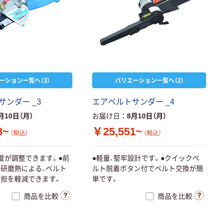
ーション一覧へ（3）
バリエーション一覧へ（2）
ンダー _3
エアベルトサンダー _4
月10日（月）
お届け日
8月10日（月）
8~
￥25,551~
（税込）
（税込）
度が調整できます。●前
●軽量、堅牢設計です。●クイックベ
研磨熱による、ベルト
ルト脱着ボタン付でベルト交換が簡
担を軽減できます。
単です。
商品を比較
商品を比較