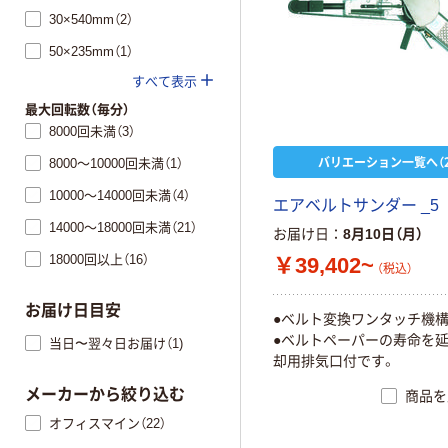
30×540mm（2）
50×235mm（1）
すべて表示
最大回転数（毎分）
8000回未満（3）
バリエーション一覧へ（2
8000～10000回未満（1）
10000～14000回未満（4）
エアベルトサンダー _5
14000～18000回未満（21）
お届け日
8月10日（月）
18000回以上（16）
￥39,402~
（税込）
お届け日目安
●ベルト変換ワンタッチ機
●ベルトペーパーの寿命を
当日〜翌々日お届け（1)
却用排気口付です。
メーカーから絞り込む
商品を
オフィスマイン（22）