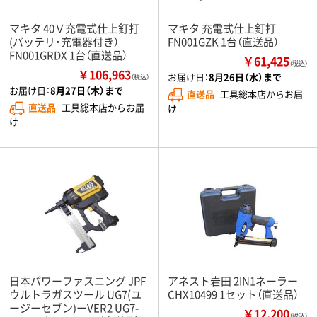
マキタ 40Ｖ充電式仕上釘打
マキタ 充電式仕上釘打
(バッテリ・充電器付き）
FN001GZK 1台（直送品）
FN001GRDX 1台（直送品）
￥61,425
（税込）
￥106,963
お届け日：
8月26日（水）まで
（税込）
お届け日：
8月27日（木）まで
直送品
工具総本店からお届
直送品
工具総本店からお届
け
け
日本パワーファスニング JPF
アネスト岩田 2IN1ネーラー
ウルトラガスツール UG7(ユ
CHX10499 1セット（直送品）
ージーセブン)ーVER2 UG7-
￥12,200
（税込）