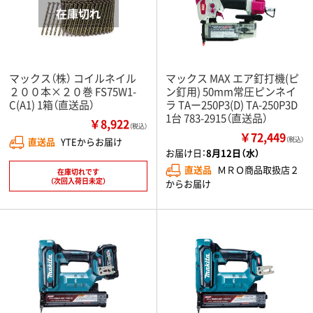
マックス（株） コイルネイル
マックス MAX エア釘打機(ピ
２００本×２０巻 FS75W1-
ン釘用) 50mm常圧ピンネイ
C(A1) 1箱（直送品）
ラ TAー250P3(D) TA-250P3D
1台 783-2915（直送品）
￥8,922
（税込）
￥72,449
直送品
YTEからお届け
（税込）
お届け日：
8月12日（水）
直送品
ＭＲＯ商品取扱店２
在庫切れです
（次回入荷日未定）
からお届け