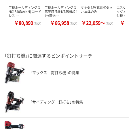
工機ホールディングス
工機ホールディングス
マキタ 18V 充電式タッ
エスジー
NC1840DA(NN) コード
高圧釘打機 NT55HM2 1
カ 本体のみ
タグメ
レス …
台（直送…
付機 タ
￥80,890
￥66,958
￥22,059～
￥7
（税込）
（税込）
（税込）
「釘打ち機」に関連するピンポイントサーチ
「マックス 釘打ち機」の特集
「サイディング 釘打ち」の特集