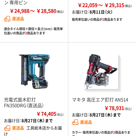
ン 専用ピン
￥22,059
￥29,315
￥24,988
￥28,580
お届け日：
8月11日（火）
直送品
販売単位違いの商品が
2
商品あります
適合ネイル頭径×胴径×長さ(mm)・販売単
位違いの商品が
2
商品あります
充電式面木釘打
マキタ 高圧エア釘打 AN514
FN350DRG（直送品）
￥78,931
（税込）
￥74,405
お届け日：
8月27日（木）まで
（税込）
お届け日：
8月27日（木）まで
直送品
直送品
工具総本店からお届
カラー・販売単位違いの商品が
2
商品ありま
け