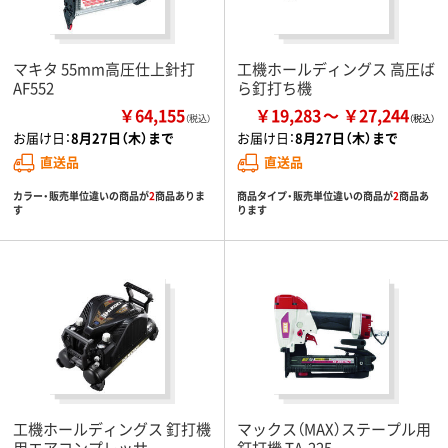
マキタ 55mm高圧仕上針打
工機ホールディングス 高圧ば
AF552
ら釘打ち機
￥64,155
￥19,283
￥27,244
（税込）
お届け日：
8月27日（木）まで
お届け日：
8月27日（木）まで
直送品
直送品
カラー・販売単位違いの商品が
2
商品ありま
商品タイプ・販売単位違いの商品が
2
商品あ
す
ります
工機ホールディングス 釘打機
マックス（MAX）ステープル用
用エアコンプレッサ
釘打機 TA-225