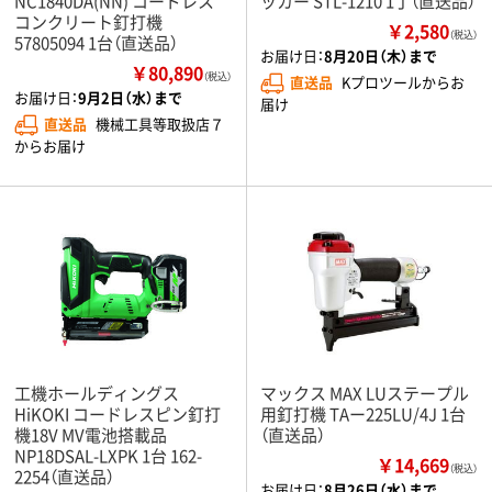
NC1840DA(NN) コードレス
ッカー STL-1210 1丁（直送品）
コンクリート釘打機
￥2,580
（税込）
57805094 1台（直送品）
お届け日：
8月20日（木）まで
￥80,890
（税込）
直送品
Kプロツールからお
お届け日：
9月2日（水）まで
届け
直送品
機械工具等取扱店７
からお届け
工機ホールディングス
マックス MAX LUステープル
HiKOKI コードレスピン釘打
用釘打機 TAー225LU/4J 1台
機18V MV電池搭載品
（直送品）
NP18DSAL-LXPK 1台 162-
￥14,669
（税込）
2254（直送品）
お届け日：
8月26日（水）まで