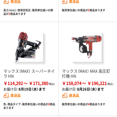
直送品
直送品
高さ(mm)・使用空気圧・販売単位違いの商
販売単位違いの商品が
5
商品あります
品が
2
商品あります
マックス（MAX） スーパーネイ
マックス（MAX） MAX 高圧釘
ラ HN
打機 HN
￥114,292
￥171,380
￥158,074
￥196,221
お届け日：
8月19日（水）まで
お届け日：
8月26日（水）まで
直送品
直送品
色・商品タイプ・販売単位違いの商品が
8
商品
販売単位違いの商品が
4
商品あります
あります