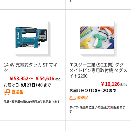
す
14.4V 充電式タッカ ST マキ
エスジー工業（SG工業） タグ
タ
メイトピン専用取付機 タグメ
イト2200
￥53,952
￥54,616
￥10,126
お届け日：
8月27日（木）まで
（税込）
お届け日：
8月20日（木）まで
直送品
直送品
品番・販売単位違いの商品が
2
商品あります
タイプ・販売単位違いの商品が
2
商品ありま
す