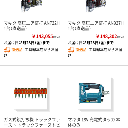
マキタ 高圧エア釘打 AN732H
マキタ 高圧エア釘打 AN937H
1台（直送品）
1台（直送品）
￥143,055
￥148,302
（税込）
（税込）
お届け日：
8月28日（金）まで
お届け日：
8月28日（金）まで
直送品
工具総本店からお届
直送品
工具総本店からお届
け
け
ガス式鋲打ち機 トラックファ
マキタ 18V 充電式タッカ 本
ースト トラックファーストピ
体のみ