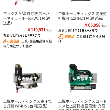
マックス MAX 釘打機 スーパ
工機ホールディングス 高圧釘
ーネイラ HNー65FW1 1台（直
打機 NT55HM2 1台（直送品）
送品）
￥66,958
（税込）
￥110,931
お届け日：
8月27日（木）まで
（税込）
お届け日：
9月3日（木）まで
直送品
工具総本店からお届
直送品
工具・園芸用品等取扱
け
専門商社からお届け
工機ホールディングス 高圧ね
工機ホールディングス コード
じ打機 WF4HS 1台（直送品）
レス仕上釘打機 蓄電池・充電