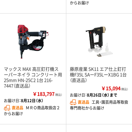
からお届け
マックス MAX 高圧釘打機ス
藤原産業 SK11 エア仕上釘打
ーパーネイラ コンクリート用
機F35L SAーF35LーX1BG 1台
25mm HN-25C2 1台 216-
（直送品）
7447（直送品）
￥15,094
（税込）
￥183,797
お届け日：
8月26日（水）まで
（税込）
お届け日：
8月12日（水）
直送品
工具・園芸用品等取扱
直送品
ＭＲＯ商品取扱店２
専門商社からお届け
からお届け