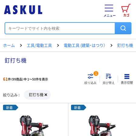
カゴ
メニュー
ホーム
工具/電動工具
電動工具 (建築・はつり）
釘打ち機
釘打ち機
1
61
件（99商品）中 1～50件を表示
表示切替
絞り込み
並び替え
釘打ち機
絞り込み
新着
新着