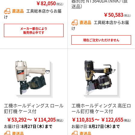
器別売 NT3640DA（NNK）（直
￥82,050
（税込）
送品）
直送品
工具総本店からお届
￥50,583
（税込）
け
直送品
工具総本店からお届
け
メーカー都合により
販売停止中です
現在ご注文いただけません
工機ホールディングス ロール
工機ホールディングス 高圧ロ
釘打機 ケース付
ール釘打機 ケース付
￥53,292
￥114,205
￥110,815
￥122,655
お届け日：
8月27日（木）まで
お届け日：
8月27日（木）まで
直送品
直送品