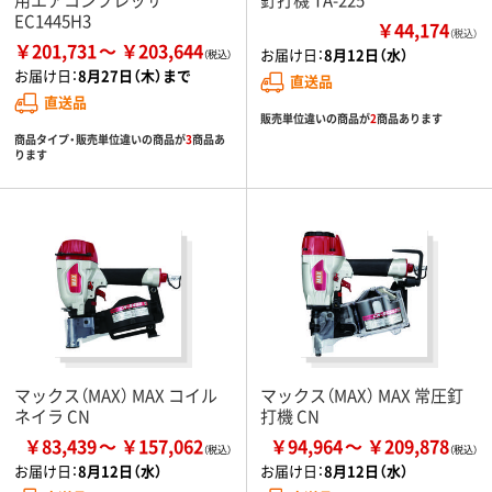
EC1445H3
￥44,174
（税込）
￥201,731
￥203,644
お届け日：
8月12日（水）
お届け日：
8月27日（木）まで
直送品
直送品
販売単位違いの商品が
2
商品あります
商品タイプ・販売単位違いの商品が
3
商品あ
ります
マックス（MAX） MAX コイル
マックス（MAX） MAX 常圧釘
ネイラ CN
打機 CN
￥83,439
￥157,062
￥94,964
￥209,878
お届け日：
8月12日（水）
お届け日：
8月12日（水）