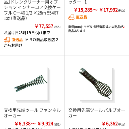
品】ドレンクリーナー用オプ
ッター _1
ション インナーコア交換ケー
￥15,285
￥17,992
ブル Cー46 1/2 ×28m 55467
直送品
1本（直送品）
￥77,557
直径(mm)・モデル・販売単位違いの商品が
2
（税込）
商品あります
お届け日：
8月19日（水）まで
直送品
ＭＲＯ商品取扱店２
からお届け
交換用先端ツール ファンネル
交換用先端ツール バルブオー
オーガー
ガー
￥6,338
￥9,924
￥6,362
（税込）