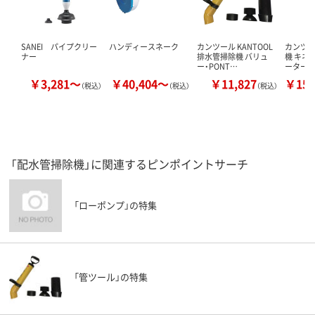
SANEI パイプクリー
ハンディースネーク
カンツール KANTOOL
カンツー
ナー
排水管掃除機 バリュ
機 キネ
ー・PONT…
ーターラ
￥3,281～
￥40,404～
￥11,827
￥157
（税込）
（税込）
（税込）
「配水管掃除機」に関連するピンポイントサーチ
「ローポンプ」の特集
「管ツール」の特集