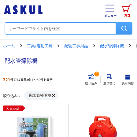
カゴ
メニュー
ホーム
工具/電動工具
配管工事用品
配水管掃除機
配水管掃除機
1
321
件（767商品）中 1～50件を表示
表示切替
絞り込み
並び替え
配水管掃除機
絞り込み
人気商品