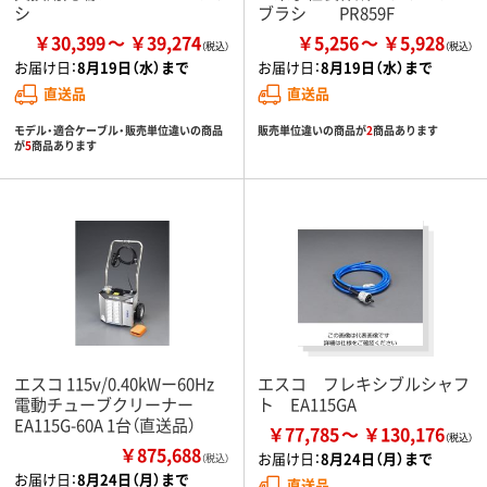
シ
ブラシ PR859F
￥30,399
￥39,274
￥5,256
￥5,928
お届け日：
8月19日（水）まで
お届け日：
8月19日（水）まで
直送品
直送品
モデル・適合ケーブル・販売単位違いの商品
販売単位違いの商品が
2
商品あります
が
5
商品あります
エスコ 115v/0.40kWー60Hz
エスコ フレキシブルシャフ
電動チューブクリーナー
ト EA115GA
EA115G-60A 1台（直送品）
￥77,785
￥130,176
￥875,688
お届け日：
8月24日（月）まで
（税込）
お届け日：
8月24日（月）まで
直送品