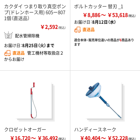
カクダイ つまり取り真空ポン
ボルトカッター 替刃 _1
プ(ドレンホース用) 605ー807
￥8,886
￥53,618
1個（直送品）
お届け日：
8月12日（水）
￥2,592
（税込）
直送品
配水管掃除機
適合本体・販売単位違いの商品が
6
商品あり
ます
お届け日：
8月25日（火）まで
直送品
管工機材等取扱店２
からお届け
クロゼットオーガー
ハンディースネーク
￥16,720
￥36,492
￥40,404
￥52,228