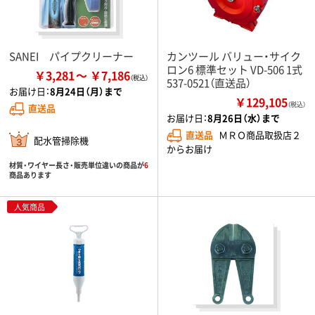
SANEI パイプクリーナー
カンツール バリュー・サイク
ロン6 標準セット VD-506 1式
￥3,281
￥7,186
537-0521（直送品）
お届け日：
8月24日（月）まで
￥129,105
（税込）
直送品
お届け日：
8月26日（水）まで
直送品
ＭＲＯ商品取扱店２
配水管掃除機
からお届け
材質・ワイヤー長さ・販売単位違いの商品が
6
商品あります
人気商品