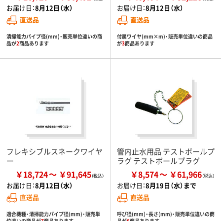
お届け日：
8月12日（水）
お届け日：
8月12日（水）
直送品
直送品
清掃能力パイプ径(mm)・販売単位違いの商
付属ワイヤ(mm×m)・販売単位違いの商品
品が
2
商品あります
が
3
商品あります
フレキシブルスネークワイヤ
管内止水用品 テストボールプ
ー
ラグ テストボールプラグ
￥18,724
￥91,645
￥8,574
￥61,966
お届け日：
8月12日（水）
お届け日：
8月19日（水）まで
直送品
直送品
適合機種・清掃能力パイプ径(mm)・販売単
呼び径(mm)・長さ(mm)・販売単位違いの商
位違いの商品が
7
商品あります
品が
6
商品あります