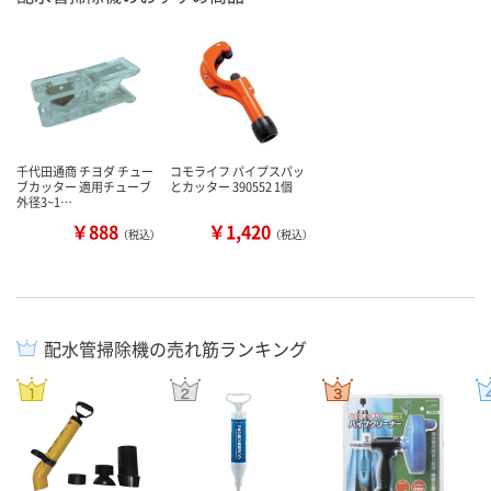
千代田通商 チヨダ チュー
コモライフ パイプスパッ
ブカッター 適用チューブ
とカッター 390552 1個
外径3~1…
￥888
￥1,420
（税込）
（税込）
配水管掃除機の売れ筋ランキング