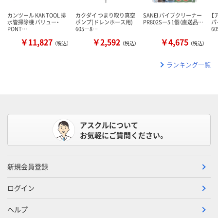
カンツール KANTOOL 排
カクダイ つまり取り真空
SANEI パイプクリーナー
【
水管掃除機 バリュー・
ポンプ(ドレンホース用)
PR802Sー5 1個（直送品…
パ
PONT…
605ー8…
60
￥11,827
￥2,592
￥4,675
（税込）
（税込）
（税込）
ランキング一覧
アスクルについて
お気軽にご質問ください。
新規会員登録
ログイン
ヘルプ