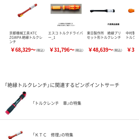
京都機械工具 KTC
エスコ トルクドライバ
東日製作所 絶縁プリ
中村製作
ZGWPA 絶縁トルクレ
ー_1
セット形トルクレンチ
トルクレ
ンチ
￥68,329～
￥31,796～
￥48,639～
￥35
（税込）
（税込）
（税込）
「絶縁トルクレンチ」に関連するピンポイントサーチ
「トルクレンチ 車」の特集
「ＫＴＣ 修理」の特集