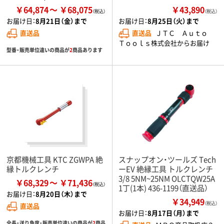
￥64,874
￥68,075
￥43,890
（税込）
お届け日：
8月21日（金）まで
お届け日：
8月25日（火）まで
直送品
直送品
ＪＴＣ Ａｕｔｏ
Ｔｏｏｌｓ株式会社からお届け
型番・販売単位違いの商品が
2
商品あります
京都機械工具 KTC ZGWPA 絶
スナップオン・ツールズ Tech
縁トルクレンチ
ーEV 絶縁工具 トルクレンチ
3/8 5NM~25NM OLCTQW25A
￥68,329
￥71,436
1丁(1本) 436-1199（直送品）
お届け日：
8月20日（木）まで
￥34,949
（税込）
直送品
お届け日：
8月17日（月）まで
全長・送り角度・販売単位違いの商品が
2
商品