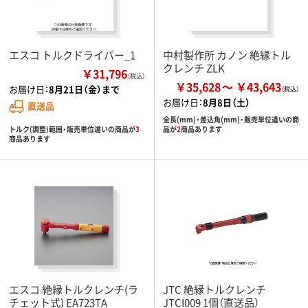
エスコ トルクドライバー_1
中村製作所 カノン 絶縁トル
クレンチ ZLK
￥31,796
（税込）
￥35,628
￥43,643
お届け日：
8月21日（金）まで
お届け日：
8月8日（土）
直送品
全長(mm)・差込角(mm)・販売単位違いの商
トルク(調整)範囲・販売単位違いの商品が
3
品が
2
商品あります
商品あります
エスコ 絶縁トルクレンチ(ラ
JTC 絶縁トルクレンチ
チェット式) EA723TA
JTCI009 1個（直送品）