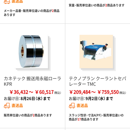
直送品
質量・販売単位違いの商品が
2
商品あります
メーカー品番・販売単位違いの商品が
2
商品
あります
カネテック 搬送用永磁ローラ
テクノプラン クーラントセパ
KPR
レーター TMC
￥36,432
￥60,517
￥209,484
￥759,550
お届け日：
8月26日（水）まで
お届け日：
9月2日（水）まで
直送品
直送品
販売単位違いの商品が
2
商品あります
スラッジ性状・寸法A(PF)・販売単位違いの
商品が
17
商品あります