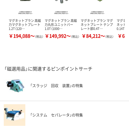
マグネットプラン 高磁
マグネットプラン 高磁
マグネットプラン マグ
マグネッ
力マグネットプレート
力丸形ユニットバー
ネットプレート テンプ
ネット
1.2T（120…
1.0T（1000…
レート部0.4T…
0.14T（
￥194,088～
￥149,992～
￥84,212～
￥66
（税込）
（税込）
（税込）
「磁選用品」に関連するピンポイントサーチ
「スラッジ 回収 装置」の特集
「システム セパレータ」の特集