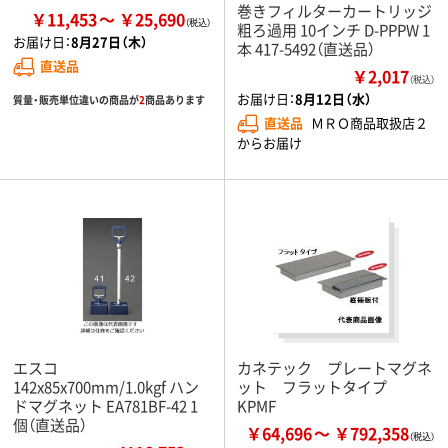
巻きフィルターカートリッジ
￥11,453
￥25,690
粗ろ過用 10インチ D-PPPW 1
お届け日：
8月27日（木）
本 417-5492（直送品）
直送品
￥2,017
（税込）
お届け日：
8月12日（水）
質量・販売単位違いの商品が
2
商品あります
直送品
ＭＲＯ商品取扱店２
からお届け
エスコ
カネテック プレートマグネ
142x85x700mm/1.0kgf ハン
ット フラットタイプ
ドマグネット EA781BF-42 1
KPMF
個（直送品）
￥64,696
￥792,358