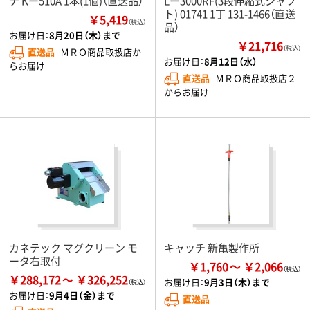
ナ Kー510A 1本(1個)（直送品）
Lー3000RF(3段伸縮式シャフ
ト) 01741 1丁 131-1466（直送
￥5,419
（税込）
品）
お届け日：
8月20日（木）まで
￥21,716
（税込）
直送品
ＭＲＯ商品取扱店か
お届け日：
8月12日（水）
らお届け
直送品
ＭＲＯ商品取扱店２
からお届け
カネテック マグクリーン モ
キャッチ 新亀製作所
ータ右取付
￥1,760
￥2,066
￥288,172
￥326,252
お届け日：
9月3日（木）まで
お届け日：
9月4日（金）まで
直送品