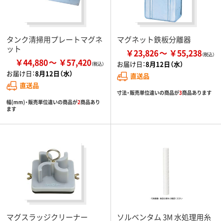
タンク清掃用プレートマグネ
マグネット鉄板分離器
ット
￥23,826
￥55,238
￥44,880
￥57,420
お届け日：
8月12日（水）
お届け日：
8月12日（水）
直送品
直送品
寸法・販売単位違いの商品が
3
商品あります
幅(mm)・販売単位違いの商品が
2
商品あり
ます
マグスラッジクリーナー
ソルベンタム 3M 水処理用糸