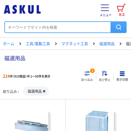
カゴ
メニュー
ホーム
工具/電動工具
マグネット工具
磁選用品
磁
磁選用品
1
224
件（919商品）中 1～50件を表示
表示切替
絞り込み
並び替え
磁選用品
絞り込み