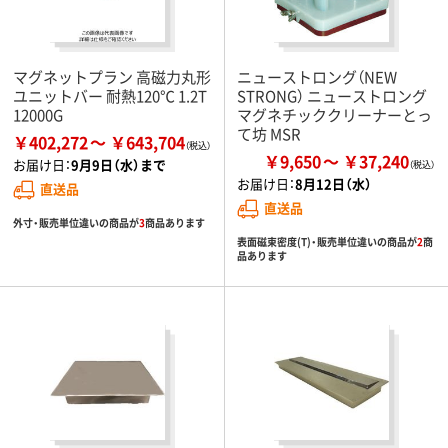
マグネットプラン 高磁力丸形
ニューストロング（NEW
ユニットバー 耐熱120℃ 1.2T
STRONG） ニューストロング
12000G
マグネチッククリーナーとっ
て坊 MSR
￥402,272
￥643,704
￥9,650
￥37,240
お届け日：
9月9日（水）まで
お届け日：
8月12日（水）
直送品
直送品
外寸・販売単位違いの商品が
3
商品あります
表面磁束密度(T)・販売単位違いの商品が
2
商
品あります