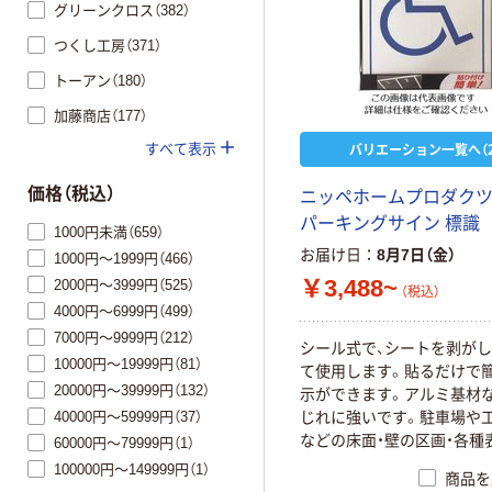
グリーンクロス（382）
つくし工房（371）
トーアン（180）
加藤商店（177）
バリエーション一覧へ（2
すべて表示
価格（税込）
ニッペホームプロダクツ
パーキングサイン 標識
1000円未満（659）
お届け日
8月7日（金）
1000円～1999円（466）
￥3,488~
2000円～3999円（525）
（税込）
4000円～6999円（499）
7000円～9999円（212）
シール式で、シートを剥が
10000円～19999円（81）
て使用します。貼るだけで
20000円～39999円（132）
示ができます。アルミ基材な
じれに強いです。駐車場や工
40000円～59999円（37）
などの床面・壁の区画・各種
60000円～79999円（1）
アルミ
100000円～149999円（1）
商品を