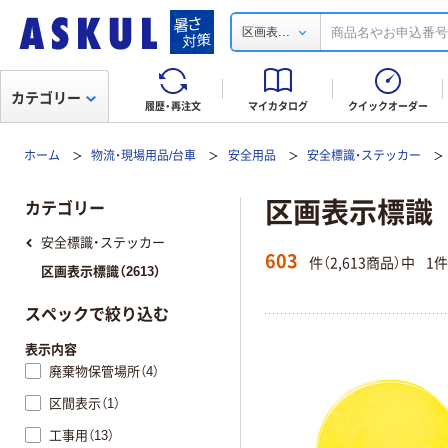
...
区画表
カテゴリー
履歴・再注文
マイカタログ
クイックオーダー
ホーム
物流・現場用品/台車
安全用品
安全標識・ステッカー
区画表示標識
カテゴリー
安全標識・ステッカー
603
件（2,613商品）中
1
区画表示標識（2613）
スペックで絞り込む
表示内容
廃棄物保管場所（4）
区間表示（1）
工事用（13）