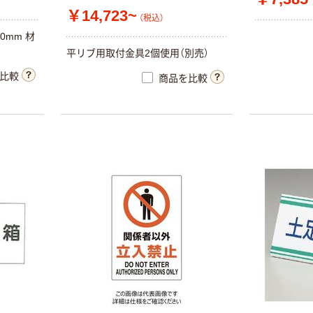
￥14,723~
（税込）
0mm 材
平リブ用取付金具2個使用（別売）
比較
商品を比較