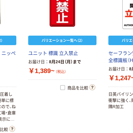
）
バリエーション一覧へ（2）
バリエ
 ニッぺ
ユニット 標識 立入禁止
セーフラン安
全標識板（HI
お届け日
8月24日（月）まで
お届け日
8
￥1,389~
（税込）
￥1,247
商品を比較
し圧着し
日英バイリンガ
簡単に標
衝撃に強く、
ので、ね
隅R加工
場・倉庫
表示に。
比較