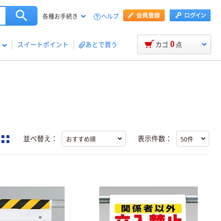
ヘルプ
各種お手続き
0
スイートポイント
あとで買う
カゴ
点
並べ替え：
表示件数：