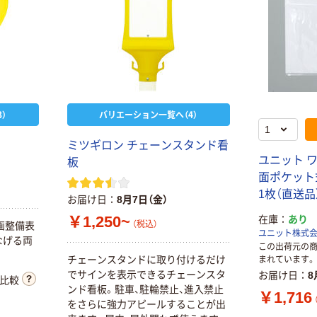
）
バリエーション一覧へ（4）
ミツギロン チェーンスタンド看
ユニット 
板
面ポケット式
1枚（直送品
お届け日
8月7日（金）
￥1,250~
在庫
あり
（税込）
画整備表
ユニット株式
なげる両
この出荷元の
チェーンスタンドに取り付けるだけ
まれています。
でサインを表示できるチェーンスタ
お届け日
8
比較
ンド看板。駐車、駐輪禁止、進入禁止
￥1,716
をさらに強力アピールすることが出