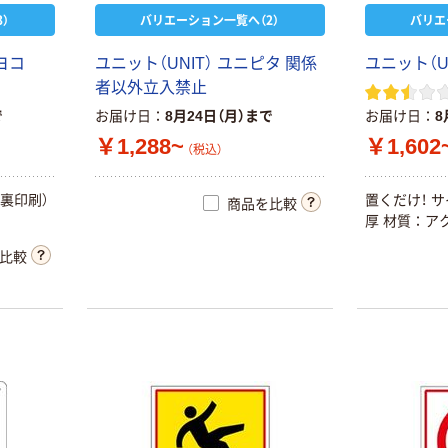
）
バリエーション一覧へ（2）
バリエ
ヨコ
ユニット（UNIT） ユニピタ 関係
ユニット（UN
者以外立入禁止
で
お届け日
8月24日（月）まで
お届け日
8
￥1,288~
￥1,602
（税込）
裏印刷）
置くだけ！ サイ
商品を比較
厚 材質：ア
比較