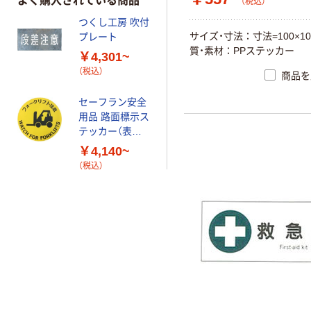
よく購入されている商品
（税込）
つくし工房 吹付
サイズ・寸法：寸法=100×10
プレート
質・素材：PPステッカー
￥4,301~
（税込）
商品を
セーフラン安全
用品 路面標示ス
テッカー（表面
マットタイプ）
￥4,140~
（税込）