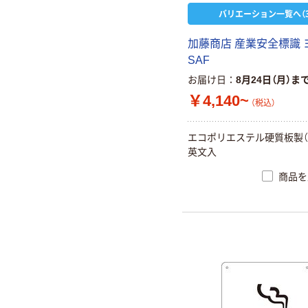
バリエーション一覧へ（3
加藤商店 産業安全標識 
SAF
お届け日
8月24日（月）ま
￥4,140~
（税込）
エコポリエステル硬質板製（
英文入
商品を