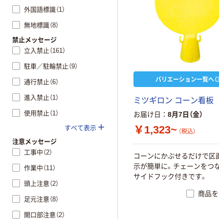
外国語標識（1）
無地標識（8）
禁止メッセージ
立入禁止（161）
駐車／駐輪禁止（9）
バリエーション一覧へ（3
通行禁止（6）
進入禁止（1）
ミツギロン コーン看板
使用禁止（1）
お届け日
8月7日（金）
￥1,323~
すべて表示
（税込）
注意メッセージ
工事中（2）
コーンにかぶせるだけで区
示が簡単に。チェーンをつ
作業中（11）
サイドフック付きです。
頭上注意（2）
商品を
足元注意（8）
開口部注意（2）