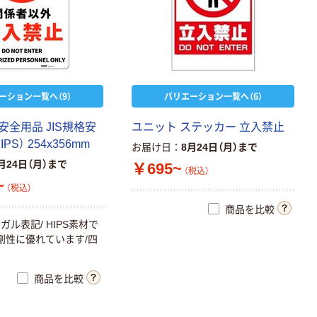
ーション一覧へ（9）
バリエーション一覧へ（6）
全用品 JIS規格安
ユニット ステッカー 立入禁止
PS） 254x356mm
お届け日
8月24日（月）まで
月24日（月）まで
￥695~
（税込）
~
（税込）
商品を比較
ル表記/ HIPS素材で
剛性に優れています/四
商品を比較