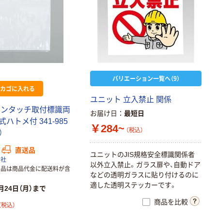
バリエーション一覧へ（9）
カゴに入れる
ユニット 立入禁止 関係
ワンタッチ取付標識両
お届け日
最短日
ハトメ付 341-985
￥284~
（税込）
）
直送品
ユニットのJIS規格安全標識関係者
会社
以外立入禁止。ガラス扉や、自動ドア
商品は商品代金に配送料が含
などの透明ガラスに貼り付けるのに
適した透明ステッカーです。
月24日（月）まで
商品を比較
（税込）