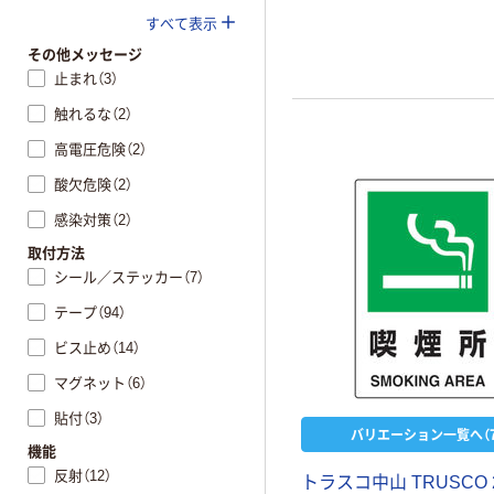
すべて表示
その他メッセージ
止まれ（3）
触れるな（2）
高電圧危険（2）
酸欠危険（2）
感染対策（2）
取付方法
シール／ステッカー（7）
テープ（94）
ビス止め（14）
マグネット（6）
貼付（3）
バリエーション一覧へ（7
機能
反射（12）
トラスコ中山 TRUSCO