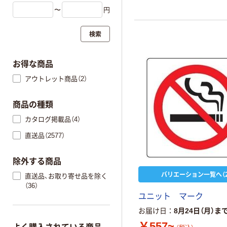
〜
円
検索
お得な商品
アウトレット商品（2）
商品の種類
カタログ掲載品（4）
直送品（2577）
除外する商品
バリエーション一覧へ（2
直送品、お取り寄せ品を除く
（36）
ユニット マーク
お届け日
8月24日（月）ま
￥557~