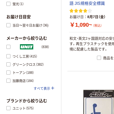
語 JIS規格安全標識
蛍光（1）
お届け日
8月7日（金）
お届け日目安
￥1,090~
当日〜翌々日お届け（36)
（税込）
メーカーから絞り込む
和文・英文2ヶ国語対応の安
す。再生プラスチックを使
（838）
境に配慮した製品です。
つくし工房（415）
商品を
グリーンクロス（382）
トーアン（188）
加藤商店（184）
すべて表示
ブランドから絞り込む
ユニット（575）