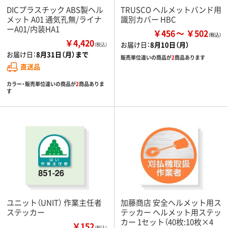
DICプラスチック ABS製ヘル
TRUSCO ヘルメットバンド用
メット A01 通気孔無/ライナ
識別カバー HBC
ーA01/内装HA1
￥456
￥502
￥4,420
お届け日：
8月10日（月）
（税込）
お届け日：
8月31日（月）まで
販売単位違いの商品が
2
商品あります
直送品
カラー・販売単位違いの商品が
2
商品ありま
す
ユニット（UNIT） 作業主任者
加藤商店 安全ヘルメット用ス
ステッカー
テッカー ヘルメット用ステッ
カー 1セット（40枚:10枚×4
￥152
（税込）