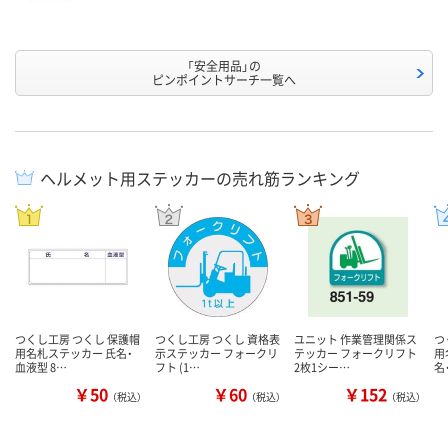
「安全用品」の
ピンポイントサーチ一覧へ
ヘルメット用ステッカーの売れ筋ランキング
つくし工房 つくし 保護帽
つくし工房 つくし 資格表
ユニット 作業管理関係ス
つ
用名札ステッカー 氏名・
示ステッカー フォークリ
テッカー フォークリフト
用
血液型 8…
フト (1…
2枚1シー…
名
￥50
￥60
￥152
（税込）
（税込）
（税込）