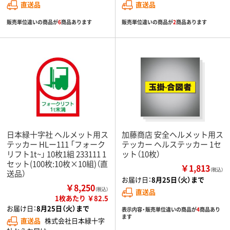
直送品
直送品
販売単位違いの商品が
6
商品あります
販売単位違いの商品が
2
商品あります
日本緑十字社 ヘルメット用ス
加藤商店 安全ヘルメット用ス
テッカー HLー111 「フォーク
テッカー ヘルステッカー 1セ
リフト1t~」 10枚1組 233111 1
ット（10枚）
セット(100枚:10枚×10組)（直
￥1,813
（税込）
送品）
お届け日：
8月25日（火）まで
￥8,250
（税込）
直送品
1枚あたり ￥82.5
お届け日：
8月25日（火）まで
表示内容・販売単位違いの商品が
4
商品あり
ます
直送品
株式会社日本緑十字