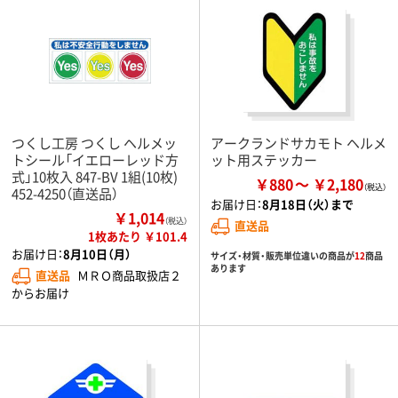
つくし工房 つくし ヘルメッ
アークランドサカモト ヘルメ
トシール「イエローレッド方
ット用ステッカー
式」10枚入 847-BV 1組(10枚)
￥880
￥2,180
452-4250（直送品）
お届け日：
8月18日（火）まで
￥1,014
（税込）
直送品
1枚あたり ￥101.4
お届け日：
8月10日（月）
サイズ・材質・販売単位違いの商品が
12
商品
あります
直送品
ＭＲＯ商品取扱店２
からお届け