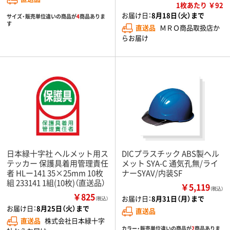
1枚あたり ￥92
お届け日：
8月18日（火）まで
サイズ・販売単位違いの商品が
4
商品ありま
す
直送品
ＭＲＯ商品取扱店か
らお届け
日本緑十字社 ヘルメット用ス
DICプラスチック ABS製ヘル
テッカー 保護具着用管理責任
メット SYA-C 通気孔無/ライ
者 HLー141 35×25mm 10枚
ナーSYAV/内装SF
組 233141 1組(10枚)（直送品）
￥5,119
（税込）
￥825
お届け日：
8月31日（月）まで
（税込）
お届け日：
8月25日（火）まで
直送品
直送品
株式会社日本緑十字
カラー・販売単位違いの商品が
2
商品ありま