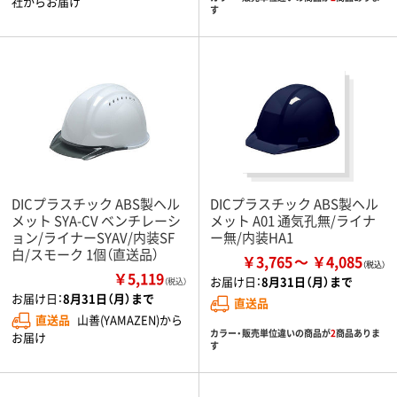
社からお届け
す
DICプラスチック ABS製ヘル
DICプラスチック ABS製ヘル
メット SYA-CV ベンチレーシ
メット A01 通気孔無/ライナ
ョン/ライナーSYAV/内装SF
ー無/内装HA1
白/スモーク 1個（直送品）
￥3,765
￥4,085
￥5,119
お届け日：
8月31日（月）まで
（税込）
お届け日：
8月31日（月）まで
直送品
直送品
山善(YAMAZEN)から
カラー・販売単位違いの商品が
2
商品ありま
お届け
す