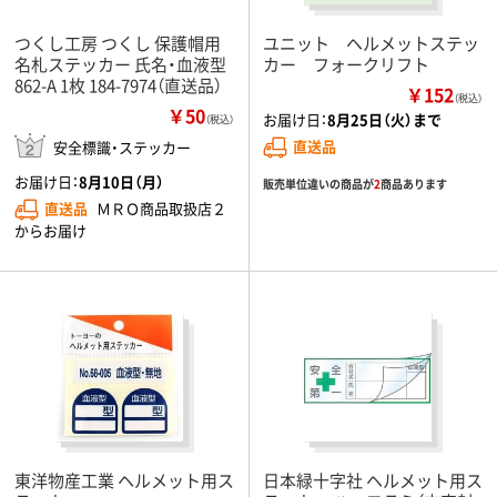
つくし工房 つくし 保護帽用
ユニット ヘルメットステッ
名札ステッカー 氏名・血液型
カー フォークリフト
862-A 1枚 184-7974（直送品）
￥152
（税込）
￥50
お届け日：
8月25日（火）まで
（税込）
直送品
安全標識・ステッカー
お届け日：
8月10日（月）
販売単位違いの商品が
2
商品あります
直送品
ＭＲＯ商品取扱店２
からお届け
東洋物産工業 ヘルメット用ス
日本緑十字社 ヘルメット用ス