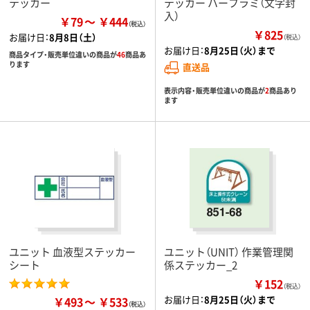
テッカー
テッカー ハーフラミ（文字封
入）
￥79
￥444
￥825
お届け日：
8月8日（土）
（税込）
お届け日：
8月25日（火）まで
商品タイプ・販売単位違いの商品が
46
商品あ
ります
直送品
表示内容・販売単位違いの商品が
2
商品あり
ます
ユニット 血液型ステッカー
ユニット（UNIT） 作業管理関
シート
係ステッカー_2
￥152
（税込）
お届け日：
8月25日（火）まで
￥493
￥533