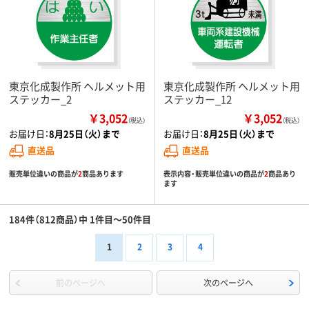
東京化成製作所 ヘルメット用
東京化成製作所 ヘルメット用
ステッカー_2
ステッカー_12
￥3,052
￥3,052
（税込）
（税込）
お届け日：
8月25日（火）まで
お届け日：
8月25日（火）まで
直送品
直送品
販売単位違いの商品が
2
商品あります
表示内容・販売単位違いの商品が
2
商品あり
ます
184件（812商品）中 1件目～50件目
1
2
3
4
前のページへ
次のページへ