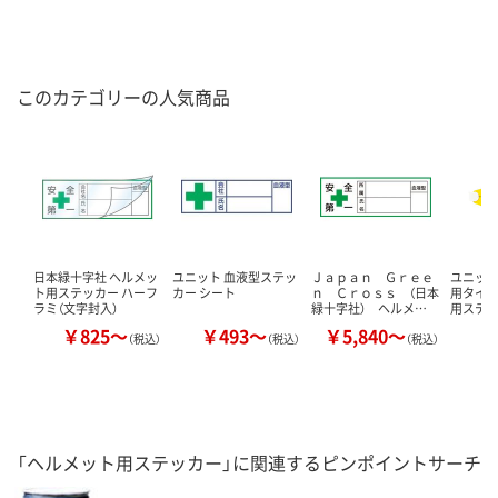
このカテゴリーの人気商品
日本緑十字社 ヘルメッ
ユニット 血液型ステッ
Ｊａｐａｎ Ｇｒｅｅ
ユニット
ト用ステッカー ハーフ
カー シート
ｎ Ｃｒｏｓｓ （日本
用タイプ
ラミ（文字封入）
緑十字社） ヘルメ…
用ステ
￥825～
￥493～
￥5,840～
￥
（税込）
（税込）
（税込）
「ヘルメット用ステッカー」に関連するピンポイントサーチ