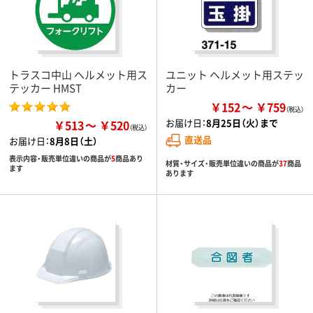
トラスコ中山 ヘルメット用ス
ユニット ヘルメット用ステッ
テッカー HMST
カー
￥152
￥759
お届け日：
8月25日（火）まで
￥513
￥520
直送品
お届け日：
8月8日（土）
表示内容・販売単位違いの商品が
5
商品あり
材質・サイズ・販売単位違いの商品が
37
商品
ます
あります