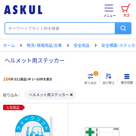
カゴ
メニュー
ホーム
物流・現場用品/台車
安全用品
安全標識・ステッカ
ヘルメット用ステッカー
1
184
件（812商品）中 1～50件を表示
表示切替
絞り込み
並び替え
ヘルメット用ステッカー
絞り込み
人気商品