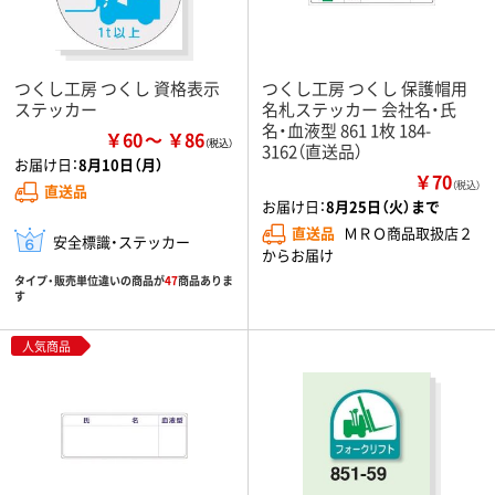
つくし工房 つくし 資格表示
つくし工房 つくし 保護帽用
ステッカー
名札ステッカー 会社名・氏
名・血液型 861 1枚 184-
￥60
￥86
3162（直送品）
お届け日：
8月10日（月）
￥70
（税込）
直送品
お届け日：
8月25日（火）まで
直送品
ＭＲＯ商品取扱店２
安全標識・ステッカー
からお届け
タイプ・販売単位違いの商品が
47
商品ありま
す
人気商品