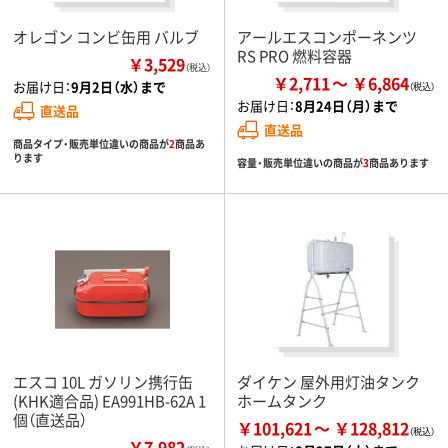
オレゴン コンビ缶用 バルブ
アールエスコンポーネンツ
RS PRO 燃料容器
￥3,529
（税込）
￥2,711
￥6,864
お届け日：
9月2日（水）まで
お届け日：
8月24日（月）まで
直送品
直送品
商品タイプ・販売単位違いの商品が
2
商品あ
ります
容量・販売単位違いの商品が
3
商品あります
エスコ 10L ガソリン携行缶
ダイケン 屋外用灯油タンク
(KHK適合品) EA991HB-62A 1
ホームタンク
個（直送品）
￥101,621
￥128,812
￥7,982