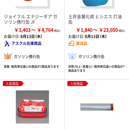
ジョイフル エナジーギア ガ
土井金属化成 ヒシエス 灯油
ソリン携行缶 JF
缶
￥3,403
￥4,764
￥1,840
￥23,050
お届け日：
8月13日（木）
お届け日：
8月13日（木）
アスクル在庫商品
直送品
ガソリン携行缶
ガソリン携行缶
容量・販売単位違いの商品が
3
商品あります
材質/仕上・容量(L)・販売単位違いの商品が
7
商品あります
人気商品
人気商品