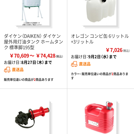
ダイケン（DAIKEN） ダイケン
オレゴン コンビ缶 6リットル
屋外用灯油タンク ホームタン
+3リットル
ク 標準脚195型
￥7,026
（税込）
￥70,609
￥74,428
お届け日：
9月2日（水）まで
お届け日：
8月27日（木）まで
直送品
直送品
カラー・販売単位違いの商品が
2
商品ありま
す
販売単位違いの商品が
2
商品あります