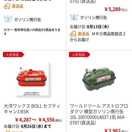
0791（直送品）
直送品
￥5,289
（税込）
ガソリン携行缶
ガソリン携行缶
お届け日：
8月13日（木）
カラー・販売単位違いの商品が
2
商品ありま
直送品
ＭＲＯ商品取扱店２
す
からお届け
人気商品
人気商品
大澤ワックス BOLL セフティ
ワールドツール アストロプロ
キャン3 BSK
ダクツ 横型ガソリン携行缶
10L 2007000014837 1缶 664-
￥4,287
￥4,556
0787（直送品）
お届け日：
8月26日（水）まで
￥3,962
（税込）