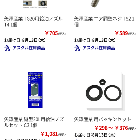
矢澤産業 TG20用給油ノズル
矢澤産業 エア調整ネジ TS2 1
T4 1個
個
￥705
￥589
（税込）
（税込）
お届け日：
8月13日（木）
お届け日：
8月13日（木）
アスクル在庫商品
アスクル在庫商品
矢澤産業 縦型20L用給油ノズ
矢澤産業 用パッキンセット
ルセット C3 1個
￥298
￥376
￥1,081
お届け日：
8月13日（木）
（税込）