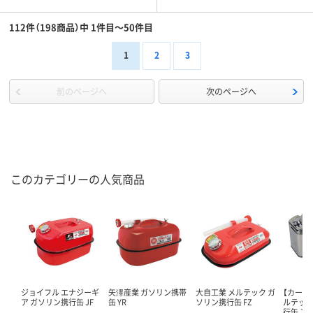
112件（198商品）中 1件目～50件目
1
2
3
前のページへ
次のページへ
このカテゴリーの人気商品
ジョイフル エナジーギ
矢澤産業 ガソリン携帯
大自工業 メルテック ガ
【カー用品
ア ガソリン携行缶 JF
缶 YR
ソリン携行缶 FZ
ルテック
行缶 ス