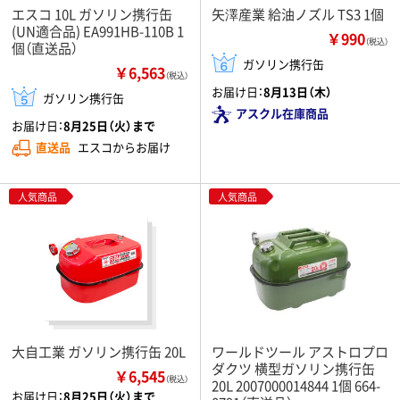
エスコ 10L ガソリン携行缶
矢澤産業 給油ノズル TS3 1個
(UN適合品) EA991HB-110B 1
￥990
（税込）
個（直送品）
ガソリン携行缶
￥6,563
（税込）
お届け日：
8月13日（木）
ガソリン携行缶
アスクル在庫商品
お届け日：
8月25日（火）まで
直送品
エスコからお届け
人気商品
人気商品
大自工業 ガソリン携行缶 20L
ワールドツール アストロプロ
ダクツ 横型ガソリン携行缶
￥6,545
（税込）
20L 2007000014844 1個 664-
お届け日：
8月25日（火）まで