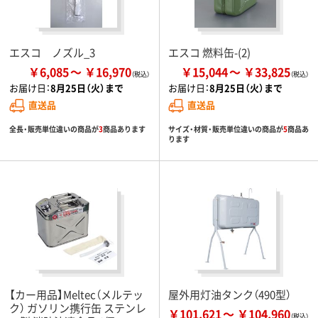
エスコ ノズル_3
エスコ 燃料缶-(2)
￥6,085
￥16,970
￥15,044
￥33,825
お届け日：
8月25日（火）まで
お届け日：
8月25日（火）まで
直送品
直送品
全長・販売単位違いの商品が
3
商品あります
サイズ・材質・販売単位違いの商品が
5
商品あ
ります
【カー用品】Meltec（メルテッ
屋外用灯油タンク（490型）
ク） ガソリン携行缶 ステンレ
￥101,621
￥104,960