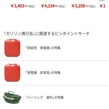
￥3,403～
￥4,234～
￥5,256～
￥11
（税込）
（税込）
（税込）
「ガソリン携行缶」に関連するピンポイントサーチ
「家庭用 発電機」の特集
「発電機 非常用」の特集
「ツーリング 便利」の特集