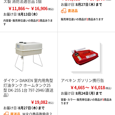
ス製 消防法適合品 1個
お届け日：
8月27日（木）まで
￥11,866
￥16,906
直送品
お届け日：
8月13日（木）
販売単位違いの商品が
2
商品あります
内容量・販売単位違いの商品が
2
商品ありま
す
ダイケン DAIKEN 室内用角型
アベキン ガソリン携行缶
灯油タンク ホームタンク25
￥4,665
￥6,018
型 DK-25S 1台 797-2946（直送
お届け日：
8月24日（月）まで
品）
容量・カラー・販売単位違いの商品が
3
商品あ
￥19,082
（税込）
ります
お届け日：
8月27日（木）まで
直送品
ＭＲＯ商品取扱店２