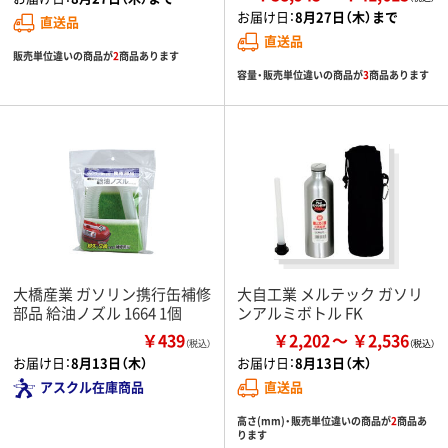
お届け日：
8月27日（木）まで
直送品
直送品
販売単位違いの商品が
2
商品あります
容量・販売単位違いの商品が
3
商品あります
大橋産業 ガソリン携行缶補修
大自工業 メルテック ガソリ
部品 給油ノズル 1664 1個
ンアルミボトル FK
￥439
￥2,202
￥2,536
（税込）
お届け日：
8月13日（木）
お届け日：
8月13日（木）
アスクル在庫商品
直送品
高さ(mm)・販売単位違いの商品が
2
商品あ
ります