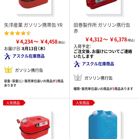
矢澤産業 ガソリン携帯缶 YR
田巻製作所 ガソリン携行缶
赤
￥4,312
￥6,378
￥4,234
￥4,458
入荷予定：
お届け日：
8月13日（木）
ご注文後、お届けについてご連絡
アスクル在庫商品
いたします
アスクル在庫商品
ガソリン携行缶
ガソリン携行缶
容量・容量(L)・販売単位違いの商品が
2
商品
あります
種類・販売単位違いの商品が
3
商品あります
人気商品
人気商品