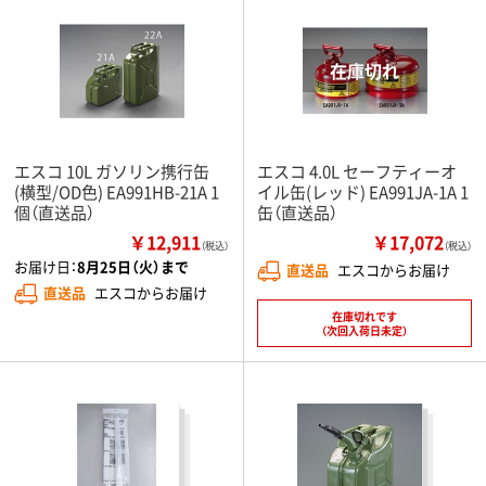
エスコ 10L ガソリン携行缶
エスコ 4.0L セーフティーオ
(横型/OD色) EA991HB-21A 1
イル缶(レッド) EA991JA-1A 1
個（直送品）
缶（直送品）
￥12,911
￥17,072
（税込）
（税込）
お届け日：
8月25日（火）まで
直送品
エスコからお届け
直送品
エスコからお届け
在庫切れです
（次回入荷日未定）