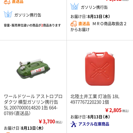
直送品
ガソリン携行缶
ガソリン携行缶
お届け日：
8月13日（木）
直送品
ＭＲＯ商品取扱店２
容量・販売単位違いの商品が
2
商品あります
からお届け
ワールドツール アストロプロ
北陸土井工業 灯油缶 18L
ダクツ 横型ガソリン携行缶
4977767220230 1個
5L 2007000014820 1缶 664-
￥2,805
（税込）
0789（直送品）
お届け日：
8月13日（木）
￥3,700
（税込）
アスクル在庫商品
お届け日：
8月13日（木）