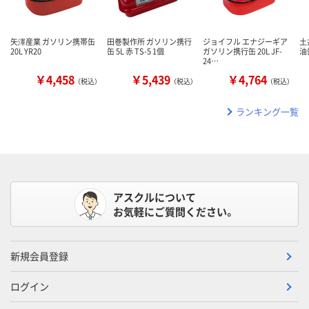
矢澤産業 ガソリン携帯缶
田巻製作所 ガソリン携行
ジョイフル エナジーギア
土
20L YR20
缶 5L 赤 TS-5 1個
ガソリン携行缶 20L JF-
油缶
24…
￥4,458
￥5,439
￥4,764
（税込）
（税込）
（税込）
ランキング一覧
アスクルについて
お気軽にご質問ください。
新規会員登録
ログイン