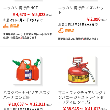
ニッカリ 携行缶 NCT
ニッカリ 携行缶 ノズルセッ
ト
￥4,673
￥5,823
￥2,096
お届け日：
8月26日（水）まで
（税込）
お届け日：
8月26日（水）まで
直送品
直送品
化粧箱全高(mm)・化粧箱全長(mm)・販売単
位違いの商品が
3
商品あります
販売単位違いの商品が
2
商品あります
ハスクバーナ・ゼノア ハスク
マニュファクチュアリング カ
バーナ コンビ缶
ンパニー ジャストライト セ
ーフティ缶 タイプ2
￥10,687
￥12,911
￥38,945
￥41,613
お届け日：
8月27日（木）まで