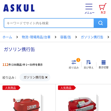
カゴ
メニュー
ホーム
物流・現場用品/台車
容器/缶
ガソリン携行缶
ガソリン携行缶
1
112
件（198商品）中 1～50件を表示
表示切替
絞り込み
並び替え
ガソリン携行缶
絞り込み
人気商品
人気商品