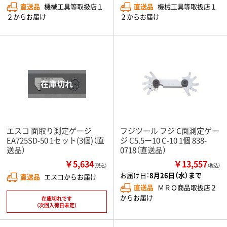
直送品
機械工具等取扱店１
直送品
機械工具等取扱店１
２からお届け
２からお届け
エスコ 面取り測定ゲージ
フジツール フジ C面測定ゲー
EA725SD-50 1セット(3個)（直
ジ C5.5ー10 C-10 1個 838-
送品）
0718（直送品）
￥5,634
￥13,557
（税込）
（税込）
お届け日：
8月26日（水）まで
直送品
エスコからお届け
直送品
ＭＲＯ商品取扱店２
からお届け
在庫切れです
（次回入荷日未定）