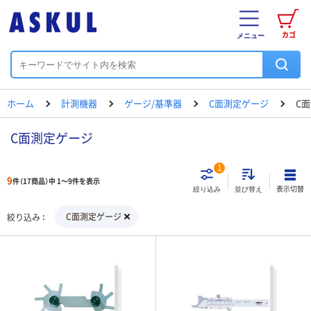
カゴ
メニュー
ホーム
計測機器
ゲージ/基準器
C面測定ゲージ
C
C面測定ゲージ
1
9
件（17商品）中 1～9件を表示
表示切替
絞り込み
並び替え
C面測定ゲージ
絞り込み