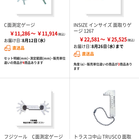
C面測定ゲージ
INSIZE インサイズ 面取りゲ
ージ 1267
￥11,286
￥11,914
￥22,581
￥25,525
お届け日：
8月12日（水）
お届け日：
8月26日（水）まで
直送品
直送品
セット明細(mm)・測定範囲(mm)・販売単位
違いの商品が
4
商品あります
角度（α）・販売単位違いの商品が
3
商品あり
ます
フジツール C面測定ゲージ
トラスコ中山 TRUSCO 面取