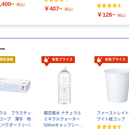
,400~
（税込）
￥407~
（税込）
￥126~
（税込）
ー
限定価格
本気プライス
本気プライス
クル プラスチッ
嬬恋銘水 ナチュラル
ファーストレイト
ローブ 薄手 粉
ミネラルウォーター
ワイト紙コップ
（パウダーフリー）
500mlキャップシール