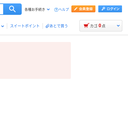
ヘルプ
各種お手続き
0
スイートポイント
あとで買う
カゴ
点