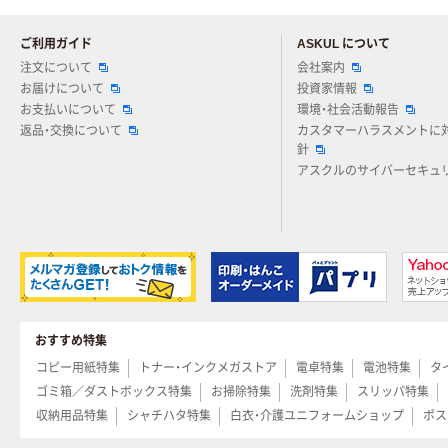
ご利用ガイド
ASKUL について
注文について
会社案内
お届けについて
投資家情報
お支払いについて
環境・社会活動報告
返品・交換について
カスタマーハラスメントに
針
アスクルのサイバーセキュ
おすすめ特集
コピー用紙特集
トナー・インクメガストア
電卓特集
電池特集
タ
ゴミ箱／ダストボックス特集
お掃除特集
洗剤特集
スリッパ特集
収納用品特集
シャチハタ特集
白衣・介護ユニフォームショップ
ポス