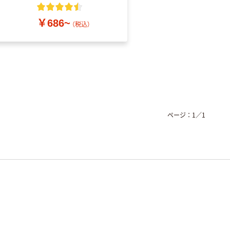
粉なし（パウダーフリ
ー）
￥686~
￥698~
（税込）
（税込）
ページ：
1
／
1