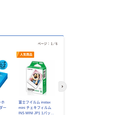
ページ：
1
／
6
人気商品
オリジナル
次のスライドへ
ーホ
富士フイルム instax
ゴミ袋 エコノミータ
ンダー
mini チェキフィルム
イプ 乳白半透明 高密
INS MINI JP1 1パック
度タイプ 詰替用 バイ