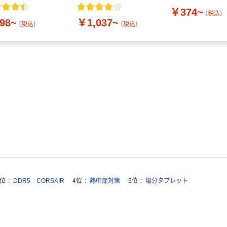
付き／2Lラベルレス
￥374~
10本
（税込）
98~
￥1,037~
（税込）
（税込）
3位
DDR5 CORSAIR
4位
熱中症対策
5位
塩分タブレット