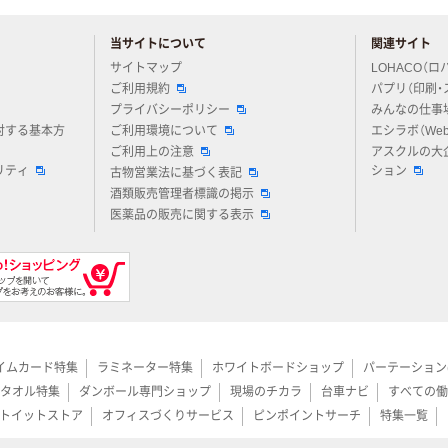
当サイトについて
関連サイト
アスクルについてお気軽にご質問ください
サイトマップ
LOHACO（ロ
ご利用規約
パプリ（印刷・
プライバシーポリシー
みんなの仕事
対する基本方
ご利用環境について
エシラボ（We
ご利用上の注意
アスクルの大
リティ
ション
古物営業法に基づく表記
酒類販売管理者標識の掲示
医薬品の販売に関する表示
イムカード特集
ラミネーター特集
ホワイトボードショップ
パーテーション
タオル特集
ダンボール専門ショップ
現場のチカラ
台車ナビ
すべての働
トイットストア
オフィスづくりサービス
ピンポイントサーチ
特集一覧