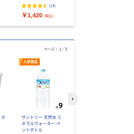
（10枚入り）
オマス素材10％配合
(
14
)
￥1,420
￥616~
（税込）
（税込）
ページ：
1
／
3
人気商品
オリジナル
次のスライドへ
 ホ
サントリー 天然水 ミ
【アスクル限定】ファー
ネラルウォーター ペ
ストレイト ニトリル
ットボトル
グローブ ホワイト