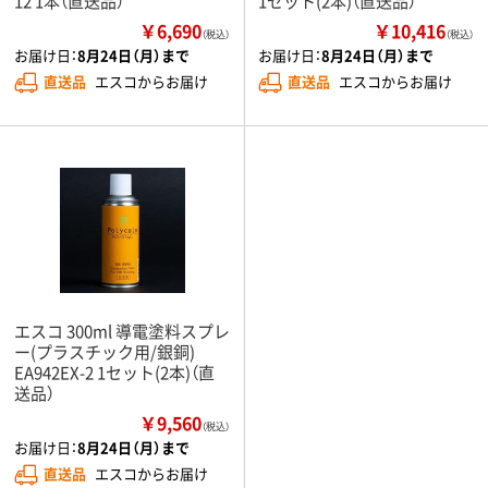
12 1本（直送品）
1セット(2本)（直送品）
￥6,690
￥10,416
（税込）
（税込）
お届け日：
8月24日（月）まで
お届け日：
8月24日（月）まで
直送品
エスコからお届け
直送品
エスコからお届け
エスコ 300ml 導電塗料スプレ
ー(プラスチック用/銀銅)
EA942EX-2 1セット(2本)（直
送品）
￥9,560
（税込）
お届け日：
8月24日（月）まで
直送品
エスコからお届け