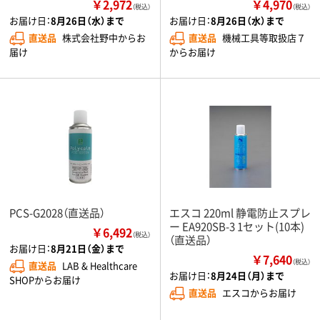
￥2,972
￥4,970
（税込）
（税込）
お届け日：
8月26日（水）まで
お届け日：
8月26日（水）まで
直送品
株式会社野中からお
直送品
機械工具等取扱店７
届け
からお届け
PCS-G2028（直送品）
エスコ 220ml 静電防止スプレ
ー EA920SB-3 1セット(10本)
￥6,492
（税込）
（直送品）
お届け日：
8月21日（金）まで
￥7,640
（税込）
直送品
LAB & Healthcare
お届け日：
8月24日（月）まで
SHOPからお届け
直送品
エスコからお届け