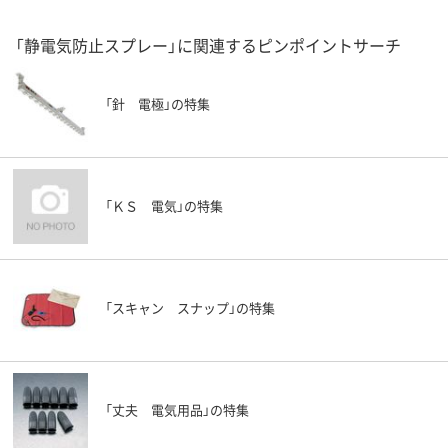
「静電気防止スプレー」に関連するピンポイントサーチ
「針 電極」の特集
「ＫＳ 電気」の特集
「スキャン スナップ」の特集
「丈夫 電気用品」の特集