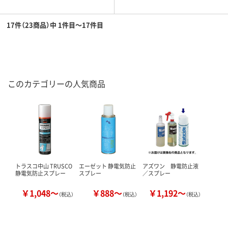
17件（23商品）中 1件目～17件目
このカテゴリーの人気商品
トラスコ中山 TRUSCO
エーゼット 静電気防止
アズワン 静電防止液
静電気防止スプレー
スプレー
／スプレー
￥1,048～
￥888～
￥1,192～
（税込）
（税込）
（税込）