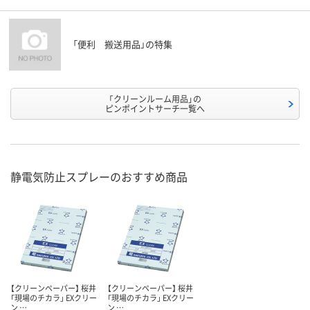
「便利 搬送用品」の特集
「クリーンルーム用品」の
ピンポイントサーチ一覧へ
静電気防止スプレーのおすすめ商品
【クリーンペーパー】 桜井
【クリーンペーパー】 桜井
「現場のチカラ」 EXクリー
「現場のチカラ」 EXクリー
ン …
ン …