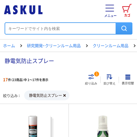
カゴ
メニュー
ホーム
研究開発・クリーンルーム用品
クリーンルーム用品
静電気防止スプレー
1
17
件（23商品）中 1～17件を表示
表示切替
絞り込み
並び替え
静電気防止スプレー
絞り込み