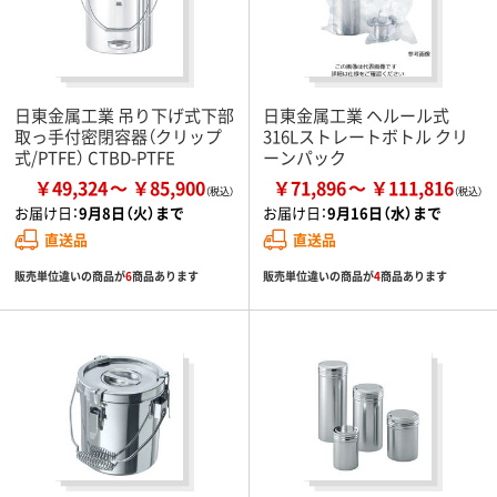
日東金属工業 吊り下げ式下部
日東金属工業 ヘルール式
取っ手付密閉容器（クリップ
316Lストレートボトル クリ
式/PTFE） CTBD-PTFE
ーンパック
￥49,324
￥85,900
￥71,896
￥111,816
お届け日：
9月8日（火）まで
お届け日：
9月16日（水）まで
直送品
直送品
販売単位違いの商品が
6
商品あります
販売単位違いの商品が
4
商品あります