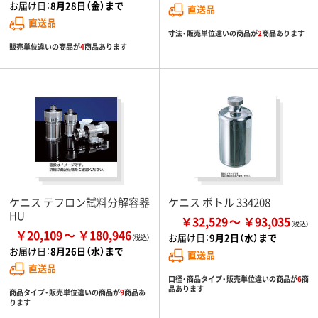
お届け日：
8月28日（金）まで
直送品
直送品
寸法・販売単位違いの商品が
2
商品あります
販売単位違いの商品が
4
商品あります
ケニス テフロン試料分解容器
ケニス ボトル 334208
HU
￥32,529
￥93,035
￥20,109
￥180,946
お届け日：
9月2日（水）まで
お届け日：
8月26日（水）まで
直送品
直送品
口径・商品タイプ・販売単位違いの商品が
6
商
品あります
商品タイプ・販売単位違いの商品が
9
商品あ
ります