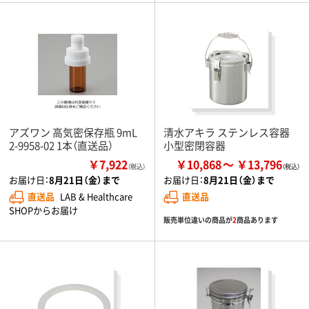
アズワン 高気密保存瓶 9mL
清水アキラ ステンレス容器
2-9958-02 1本（直送品）
小型密閉容器
￥7,922
￥10,868
￥13,796
（税込）
お届け日：
8月21日（金）まで
お届け日：
8月21日（金）まで
直送品
LAB & Healthcare
直送品
SHOPからお届け
販売単位違いの商品が
2
商品あります