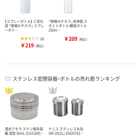
【スプレーボトル】 三宝化
「現場のチカラ」洗浄瓶 ス
成 「現場のチカラ」 スプレ
ポイトボトル 鶴首ボトル
ーボト…
250m…
￥209
(
4
)
（税込）
￥219
（税込）
ステンレス密閉容器・ボトルの売れ筋ランキング
清水アキラ ステン保存容
ケニス ステンレス丸缶
器 浅型 50mL (SUS304)…
SM-20(2L) 33420742…