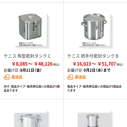
ケニス 角型密封タンク C
ケニス 把手付密封タンク B
￥8,085
￥48,126
￥16,023
￥51,707
お届け日：
8月21日（金）
お届け日：
9月2日（水）まで
直送品
直送品
内寸・商品タイプ・販売単位違いの商品が
3
商
商品タイプ・販売単位違いの商品が
5
商品あ
品あります
ります