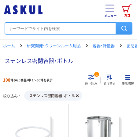
カゴ
メニュー
ホーム
研究開発・クリーンルーム用品
容器・計量器
密閉
ステンレス密閉容器・ボトル
1
108
件（420商品）中 1～50件を表示
表示切替
絞り込み
並び替え
ステンレス密閉容器・ボトル
絞り込み