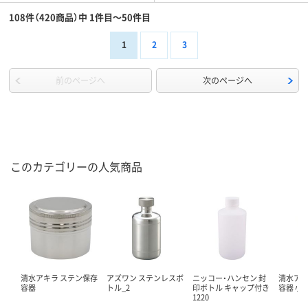
108件（420商品）中 1件目～50件目
1
2
3
前のページへ
次のページへ
このカテゴリーの人気商品
清水アキラ ステン保存
アズワン ステンレスボ
ニッコー・ハンセン 封
清水アキ
容器
トル_2
印ボトル キャップ付き
容器 小
1220