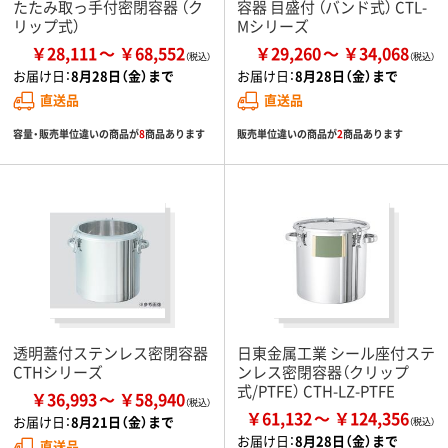
たたみ取っ手付密閉容器 （ク
容器 目盛付 （バンド式） CTL-
リップ式）
Mシリーズ
￥28,111
￥68,552
￥29,260
￥34,068
お届け日：
8月28日（金）まで
お届け日：
8月28日（金）まで
直送品
直送品
容量・販売単位違いの商品が
8
商品あります
販売単位違いの商品が
2
商品あります
透明蓋付ステンレス密閉容器
日東金属工業 シール座付ステ
CTHシリーズ
ンレス密閉容器（クリップ
式/PTFE） CTH-LZ-PTFE
￥36,993
￥58,940
￥61,132
￥124,356
お届け日：
8月21日（金）まで
お届け日：
8月28日（金）まで
直送品