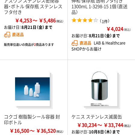
アズワン ステンレス密閉容
伸和 保存瓶 透明フタ付き
器・ボトル 保存瓶 ステンレス
1300mL 1-3298-15 1個（直送
フタ付き
品）
￥4,253
￥5,486
（
）
1件
お届け日：
8月21日（金）まで
￥4,024
（税込）
直送品
お届け日：
8月21日（金）まで
直送品
LAB & Healthcare
販売単位違いの商品が
2
商品あります
SHOPからお届け
コクゴ 樹脂製シール容器 封
ケニス ステンレス滅菌缶
印ボトル
￥30,234
￥33,744
￥16,500
￥36,520
お届け日：
10月8日（木）まで