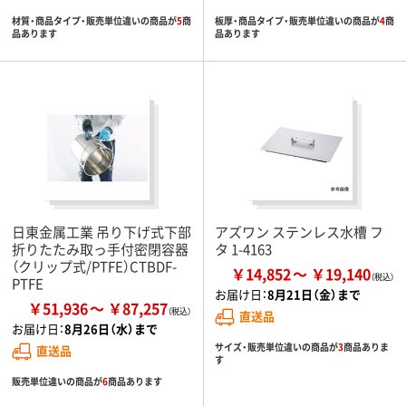
材質・商品タイプ・販売単位違いの商品が
5
商
板厚・商品タイプ・販売単位違いの商品が
4
商
品あります
品あります
日東金属工業 吊り下げ式下部
アズワン ステンレス水槽 フ
折りたたみ取っ手付密閉容器
タ 1-4163
（クリップ式/PTFE）CTBDF-
￥14,852
￥19,140
PTFE
お届け日：
8月21日（金）まで
￥51,936
￥87,257
直送品
お届け日：
8月26日（水）まで
サイズ・販売単位違いの商品が
3
商品ありま
直送品
す
販売単位違いの商品が
6
商品あります