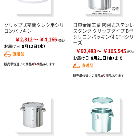
クリップ式密閉タンク用シリ
日東金属工業 密閉式ステンレ
コンパッキン
スタンク クリップタイプ B型
シリコンパッキン付 CTHシリ
￥2,812
￥4,166
ーズ
お届け日：
8月12日（水）
￥92,483
￥105,545
直送品
お届け日：
8月21日（金）まで
販売単位違いの商品が
4
商品あります
直送品
販売単位違いの商品が
2
商品あります