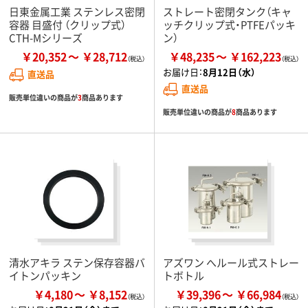
日東金属工業 ステンレス密閉
ストレート密閉タンク（キャ
容器 目盛付 （クリップ式）
ッチクリップ式・PTFEパッキ
CTH-Mシリーズ
ン）
￥20,352
￥28,712
￥48,235
￥162,223
お届け日：
8月12日（水）
直送品
直送品
販売単位違いの商品が
3
商品あります
販売単位違いの商品が
8
商品あります
清水アキラ ステン保存容器バ
アズワン へルール式ストレー
イトンパッキン
トボトル
￥4,180
￥8,152
￥39,396
￥66,984