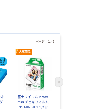
ページ：
1
／
6
人気商品
オリジナル
次のスライドへ
ーホ
富士フイルム instax
ゴミ袋 エコノミータ
ンダー
mini チェキフィルム
イプ 乳白半透明 高密
INS MINI JP1 1パック
度タイプ 詰替用 バイ