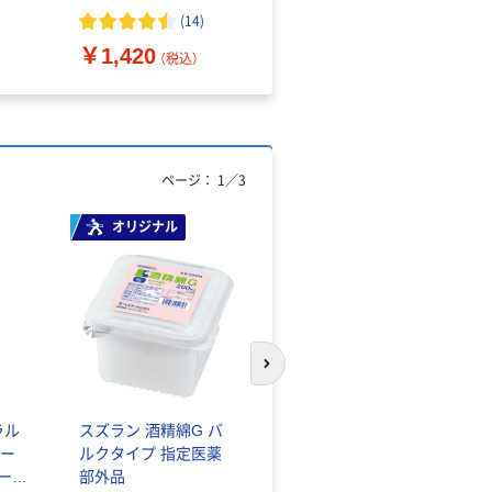
（10枚入り）
オマス素材10％配合
(
14
)
￥1,420
￥616~
（税込）
（税込）
ページ：
1
／
3
オリジナル
人気商品
次のスライドへ
ラル
スズラン 酒精綿G バ
サントリー 天然水 ミ
ー
ルクタイプ 指定医薬
ネラルウォーター ペ
シール
部外品
ットボトル