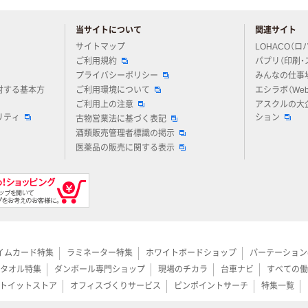
当サイトについて
関連サイト
アスクルについてお気軽にご質問ください
サイトマップ
LOHACO（ロ
ご利用規約
パプリ（印刷・
プライバシーポリシー
みんなの仕事
対する基本方
ご利用環境について
エシラボ（We
ご利用上の注意
アスクルの大
リティ
ション
古物営業法に基づく表記
酒類販売管理者標識の掲示
医薬品の販売に関する表示
イムカード特集
ラミネーター特集
ホワイトボードショップ
パーテーション
タオル特集
ダンボール専門ショップ
現場のチカラ
台車ナビ
すべての働
トイットストア
オフィスづくりサービス
ピンポイントサーチ
特集一覧