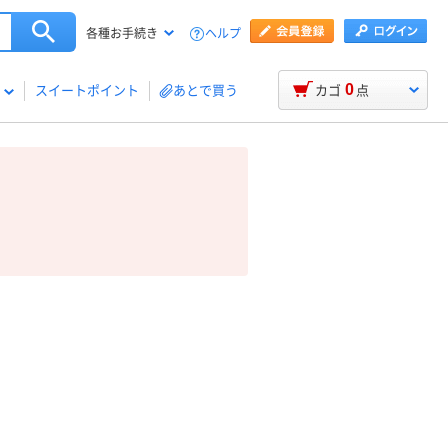
ヘルプ
各種お手続き
0
スイートポイント
あとで買う
カゴ
点