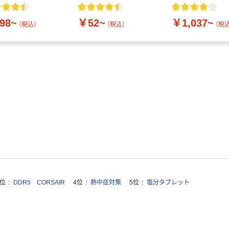
付き／2Lラベル
10本
98~
￥52~
￥1,037~
（税込）
（税込）
（税込
3位
DDR5 CORSAIR
4位
熱中症対策
5位
塩分タブレット