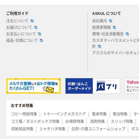
ご利用ガイド
ASKUL について
注文について
会社案内
お届けについて
投資家情報
お支払いについて
環境・社会活動報告
返品・交換について
カスタマーハラスメントに
針
アスクルのサイバーセキュ
おすすめ特集
コピー用紙特集
トナー・インクメガストア
電卓特集
電池特集
タ
ゴミ箱／ダストボックス特集
お掃除特集
洗剤特集
スリッパ特集
収納用品特集
シャチハタ特集
白衣・介護ユニフォームショップ
ポス