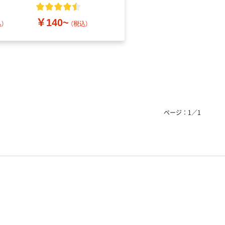
レス
￥140~
￥686~
）
（税込）
（税込）
ページ：
1
／
1