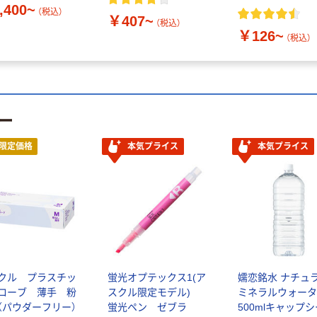
,400~
（税込）
￥407~
（税込）
￥126~
（税込）
ー
限定価格
本気プライス
本気プライス
クル プラスチッ
蛍光オプテックス1(ア
嬬恋銘水 ナチュ
ローブ 薄手 粉
スクル限定モデル)
ミネラルウォータ
（パウダーフリー）
蛍光ペン ゼブラ
500mlキャップ