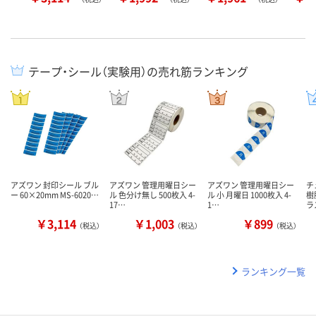
テープ・シール（実験用）の売れ筋ランキング
アズワン 封印シール ブル
アズワン 管理用曜日シー
アズワン 管理用曜日シー
チ
ー 60×20mm MS-6020…
ル 色分け無し 500枚入 4-
ル 小 月曜日 1000枚入 4-
樹
17…
1…
ラ
￥3,114
￥1,003
￥899
（税込）
（税込）
（税込）
ランキング一覧