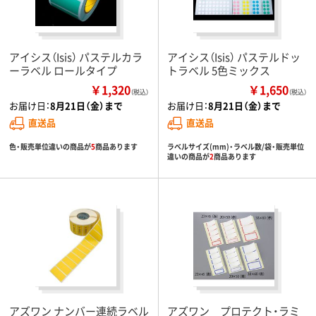
アイシス（Isis） パステルカラ
アイシス（Isis） パステルドッ
ーラベル ロールタイプ
トラベル 5色ミックス
￥1,320
￥1,650
（税込）
（税込）
お届け日：
8月21日（金）まで
お届け日：
8月21日（金）まで
直送品
直送品
色・販売単位違いの商品が
5
商品あります
ラベルサイズ(mm)・ラベル数/袋・販売単位
違いの商品が
2
商品あります
アズワン ナンバー連続ラベル
アズワン プロテクト・ラミ