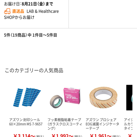
お届け日：
8月21日（金）まで
直送品
LAB & Healthcare
SHOPからお届け
5件（19商品）中 1件目～5件目
このカテゴリーの人気商品
アズワン 封印シール
フッ素樹脂粘着テープ
アズワン プロシェア
アイシス（
60×20mm MS 7-9657
（ガラスクロスコーティ
EOG滅菌インジケータ
ルカラー
ング）
ーテープ
タイプ
￥3,114～
￥1,992～
￥1,961～
￥1
（税込）
（税込）
（税込）