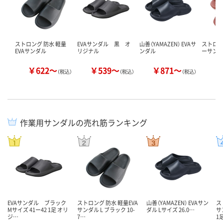
ストロング 防水 軽量
EVAサンダル 黒 オ
山善（YAMAZEN） EVAサ
ストロン
EVAサンダル
リジナル
ンダル
ーサンダ
￥622～
￥539～
￥871～
￥
（税込）
（税込）
（税込）
作業用サンダルの売れ筋ランキング
EVAサンダル ブラック
ストロング 防水 軽量EVA
山善（YAMAZEN） EVAサン
ス
Mサイズ 41ー42 1足 オリ
サンダル L ブラック 10-
ダル Lサイズ 26.0…
サ
ジ…
7…
1