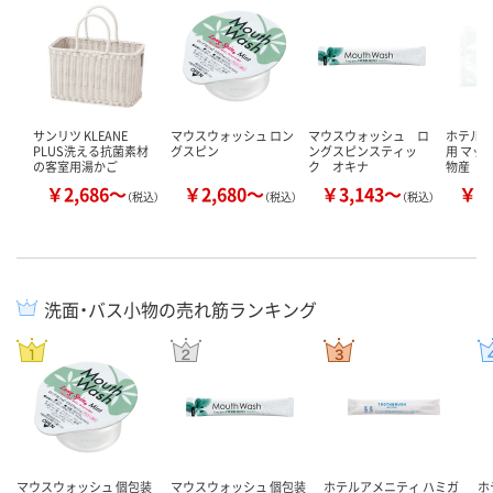
サンリツ KLEANE
マウスウォッシュ ロン
マウスウォッシュ ロ
ホテルア
PLUS洗える抗菌素材
グスピン
ングスピンスティッ
用 マッ
の客室用湯かご
ク オキナ
物産
￥2,686～
￥2,680～
￥3,143～
￥1
（税込）
（税込）
（税込）
洗面・バス小物の売れ筋ランキング
マウスウォッシュ 個包装
マウスウォッシュ 個包装
ホテルアメニティ ハミガ
ホ