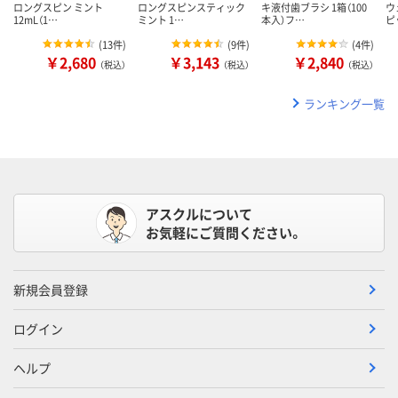
ロングスピン ミント
ロングスピンスティック
キ液付歯ブラシ 1箱（100
ウ
12mL（1…
ミント 1…
本入）フ…
ピ
(
13件
)
(
9件
)
(
4件
)
￥2,680
￥3,143
￥2,840
（税込）
（税込）
（税込）
ランキング一覧
アスクルについて
お気軽にご質問ください。
新規会員登録
ログイン
ヘルプ