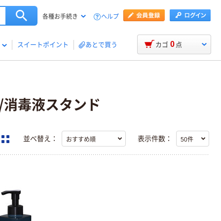
ヘルプ
各種お手続き
0
スイートポイント
あとで買う
カゴ
点
ル/消毒液スタンド
並べ替え：
表示件数：