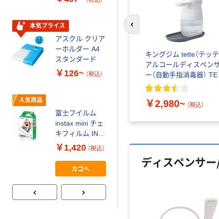
（税込）
150組 5箱入 ア
スクル スマート
￥328~
（税込）
コンパクト ビ
本気プライス
前のスライドへ
ビッド PEFC認
アスクル クリア
証
オリジナル
ーホルダー A4
キングジム tette（テッテ
コピー用紙 マ
スタンダード
アルコールディスペン
ルチペーパー
￥126~
ー（自動手指消毒器） TE
（税込）
スーパーエコノ
ミー+
￥149~
（税込）
人気商品
￥2,980~
（税込）
富士フイルム
本気プライス
instax mini チェ
【ガムテープ】ア
キフィルム INS
スクル 現場のチ
MINI JP1 1パッ
￥1,420
（税込）
カラ 厚さ
ク（10枚入り）
ディスペンサー
0.22mm 布テー
￥145~
（税込）
カゴへ
プ