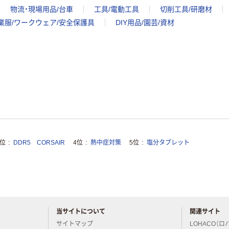
物流・現場用品/台車
工具/電動工具
切削工具/研磨材
業服/ワークウェア/安全保護具
DIY用品/園芸/資材
3位
DDR5 CORSAIR
4位
熱中症対策
5位
塩分タブレット
当サイトについて
関連サイト
アスクルについてお気軽にご質問ください
サイトマップ
LOHACO（ロ