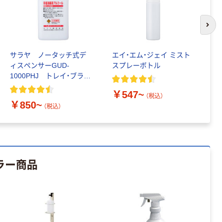
100% 6ロール
￥470~
（税込）
リサイクル100
本気プライス
芯あり FSC認
次の
証
アスクル トイ
レのおそうじシ
サラヤ ノータッチ式デ
エイ・エム・ジェイ ミスト
【
ート 大王製紙
ィスペンサーGUD-
スプレーボトル
ム
共同企画 トイ
￥330~
（税込）
1000PHJ トレイ・ブラケ
5
レクリーナー
ット付
1
トイレシート
￥547~
￥
（税込）
オリジナル
本気プライス
￥850~
（税込）
アスクル フラッ
トファイル エコ
ノミータイプ
A4タテ(コクヨ
￥115~
（税込）
製造）
ラー商品