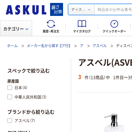
...
ディス
カテゴリー
履歴・再注文
マイカタログ
クイックオーダー
ホーム
メーカー名から探す-【ア行】
ア
アスベル
ディスペ
アスベル(AS
スペックで絞り込む
3
件（13商品）中
1件目〜3
原産国
日本（4）
中華人民共和国（3）
ブランドから絞り込む
アスベル（7）