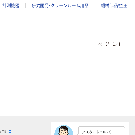
計測機器
研究開発・クリーンルーム用品
機械部品/空圧
ページ：
1
／
1
ハコ）