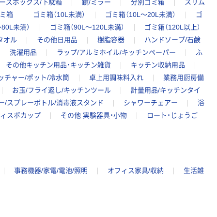
ューズボックス/下駄箱
鏡/ミラー
分別ゴミ箱
スリム
ミ箱
ゴミ箱（10L未満）
ゴミ箱（10L～20L未満）
ゴ
80L未満）
ゴミ箱（90L～120L未満）
ゴミ箱（120L以上）
タオル
その他日用品
樹脂容器
ハンドソープ/石鹸
洗濯用品
ラップ/アルミホイル/キッチンペーパー
ふ
その他キッチン用品・キッチン雑貨
キッチン収納用品
ッチャー/ポット/冷水筒
卓上用調味料入れ
業務用厨房備
お玉/フライ返し/キッチンツール
計量用品/キッチンタイ
ー/スプレーボトル/消毒液スタンド
シャワーチェアー
浴
ディスポカップ
その他 実験器具・小物
ロート・じょうご
事務機器/家電/電池/照明
オフィス家具/収納
生活雑