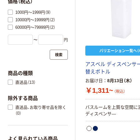
価格（税込）
1000円～1999円（9）
10000円～19999円（2）
60000円～79999円（2）
〜
円
バリエーション一覧へ（4
検索
アスベル ディスペンサー
替えボトル
商品の種類
お届け日
8月13日（木）
直送品（13）
￥1,311~
（税込）
除外する商品
バスルームを上質な空間に
直送品、お取り寄せ品を除く
（0）
ディスペンサ―
よく見られている商品