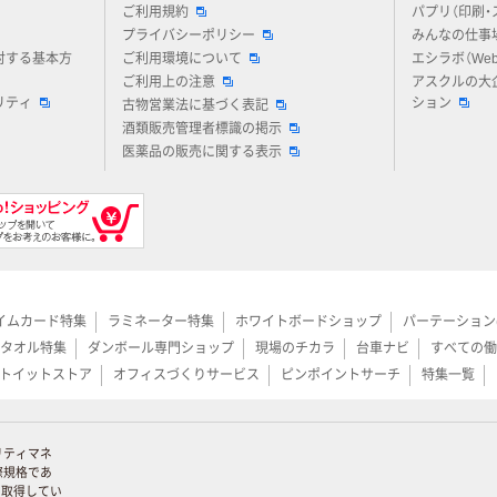
ご利用規約
パプリ（印刷・
プライバシーポリシー
みんなの仕事
対する基本方
ご利用環境について
エシラボ（We
ご利用上の注意
アスクルの大
リティ
ション
古物営業法に基づく表記
酒類販売管理者標識の掲示
医薬品の販売に関する表示
イムカード特集
ラミネーター特集
ホワイトボードショップ
パーテーション
タオル特集
ダンボール専門ショップ
現場のチカラ
台車ナビ
すべての働
トイットストア
オフィスづくりサービス
ピンポイントサーチ
特集一覧
リティマネ
際規格であ
証を取得してい