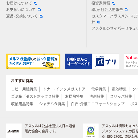
お届けについて
投資家情報
お支払いについて
環境・社会活動報告
返品・交換について
カスタマーハラスメントに
針
アスクルのサイバーセキュ
おすすめ特集
コピー用紙特集
トナー・インクメガストア
電卓特集
電池特集
タ
ゴミ箱／ダストボックス特集
お掃除特集
洗剤特集
スリッパ特集
収納用品特集
シャチハタ特集
白衣・介護ユニフォームショップ
ポス
アスクルは公益社団法人日本通信
アスクルは情報セキュ
販売協会の会員です。
ジメントシステムの国
る「ISO 27001」の認