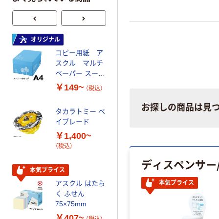
オリジナル
オリジナル
コピー用紙 ア
ゴミ袋 エコノミ
スクル マルチ
ータイプ 乳白半
ペーパー スーパ
透明 高密度タイ
ーホワイト+
プ 詰替用 バイ
￥149~
￥616~
（税込）
（税込）
オマス素材10％
配合
お探しの商品は見
タカラトミー ベ
オリジナル
イブレード
乾電池 単3
￥1,400~
形 アルカリ乾
（税込）
電池 北欧パッ
ケージ アスク
ディスペンサー
￥140~
（税込）
ルオリジナル
本気プライス
アスクル はたら
本気プライス
本気プライス
く ふせん
ティッシュペー
75×75mm
パー ボックス
￥407~