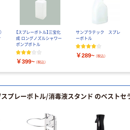
￥12,100~
トフィルム A4
（税込）
サイズ
￥458~
（税込）
100μ（ミクロン）
オリジナル
本気プライス
サントリー 伊右
）
【スプレーボトル】三宝化
サンプラテック スプレ
アスクル はたら
衛門 「お茶、どう
サ
成 ロングノズルシャワー
ーボトル
く ふせん
ぞ。」 緑茶
ポンプボトル
50×15mm
￥528~
（税込）
￥386~
￥289~
（税込）
（税込）
￥399~
（税込）
本気プライス
本気プライス
アスクル はたら
ペーパータオル
く ふせん 付箋
中判 再生紙
75×25mm
100％ 200枚
￥377~
/スプレーボトル/消毒液スタンド のベストセ
（税込）
FSC認証 シング
￥149~
（税込）
ル 大王製紙共同
企画 オリジナル