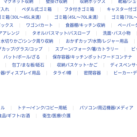
マグネット収納
壁掛け収納
収納ボックス
靴箱/シ
ず入れ
ペダル式ゴミ箱
フタ付きゴミ箱
キャスター付ゴ
ゴミ箱（30L～45L未満）
ゴミ箱（45L～70L未満）
ゴミ箱（70L～
ボックス
ワゴン/カート
食器棚/キッチン収納
ペーパー
アアレンジ
タオル/バスマット/バスローブ
洗面・バス小物
水切りかご/シンク周り収納
おかずカップ/水筒/レジャー用品
グカップ/グラス/コップ
スプーン/フォーク/箸/カトラリー
ピ
バット/ボール/ざる
保存容器/キッチンポット/フードコンテナ
包丁/まな板/砥石
収納バスケット・かご
ディスペンサ
器/ディスプレイ用品
タライ/樽
密閉容器
ビーカー・
イル
トナー/インク/コピー用紙
パソコン/周辺機器/メディア
食品/ギフト/お酒
衛生/医療/介護