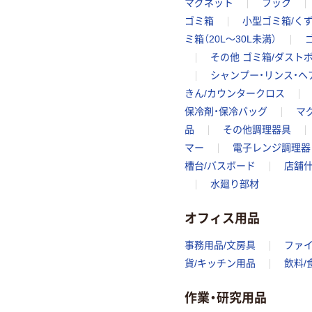
マグネット
フック
ゴミ箱
小型ゴミ箱/く
ミ箱（20L～30L未満）
その他 ゴミ箱/ダスト
シャンプー・リンス・ヘ
きん/カウンタークロス
保冷剤・保冷バッグ
マ
品
その他調理器具
マー
電子レンジ調理器
槽台/バスボード
店舗什
水廻り部材
オフィス用品
事務用品/文房具
ファ
貨/キッチン用品
飲料/
作業・研究用品