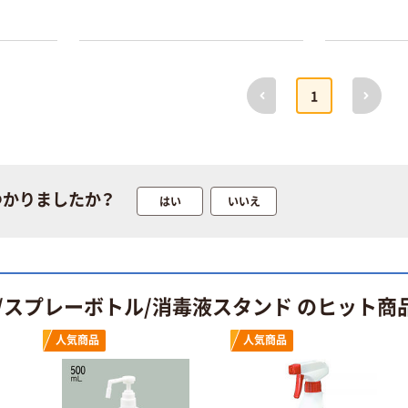
本気プライス
オリジナル
前へ
次へ
1
トイレットペー
アスクル 「現場
パー ダブル60
のチカラ」 養生
ｍ 再生紙
テープ
100% 6ロール
￥460~
￥358~
（税込）
（税込）
リサイクル100
芯あり FSC認
つかりましたか？
はい
いいえ
証
オリジナル
オリジナル
乾電池 単4
アスクル プラス
形 アルカリ乾
チックグローブ
電池 北欧パッ
粉なし（パウダ
ケージ アスク
ーフリー）
/スプレーボトル/消毒液スタンド のヒット商
￥140~
￥398~
（税込）
（税込）
ルオリジナル
人気商品
人気商品
富士フイルム
オリジナル
instax mini13
アスクルオリジ
INS MINI 13
ナル ラミネー