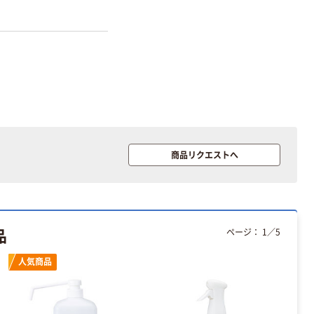
本気プライス
本気プライス
大塚製薬工場
キングジム テプ
経口補水液 オー
ラ TEPRA
エスワン（OS-1）
PRO【純正】テー
プ 白ラベル
￥159~
￥914~
（税込）
（税込）
12mm幅 （黒文
字）
商品リクエストへ
富士フイルム チ
本気プライス
ェキ専用フィル
アスクル セロハ
ム INSTAX MINI
ンテープ
WW2
￥1,580~
￥216~
（税込）
（税込）
品
ページ：
1
／
5
本気プライス
本気プライス
人気商品
ニチバン セロテ
トイレットペー
ープ 大巻
パー シングル
120ｍ 再生紙
￥124~
（税込）