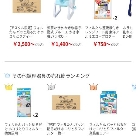
【アスクル限定】 フィル
涼家かき氷 かき氷器 手
フィルたん 整流板付き
おうち氷
たん パッと貼るだけ ホ
動式 ブルーLD かき氷
レンジフード用 東洋ア
削れる
コリとりフィ…
機 バラ氷O…
ルミエコープロダ…
DD-800
￥2,500～
￥1,490～
￥758～
￥
（税込）
（税込）
（税込）
その他調理器具の売れ筋ランキング
フィルたん パッと貼るだ
（限定）フィルたん パッと
フィルたん パッと貼るだ
コ
け ホコリとりフィルター
貼るだけ ホコリとりフィ
け ホコリとりフィルター
(
換気扇用 …
ルター 換…
業務用エア…