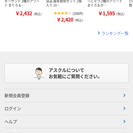
キーサンド 3種のアソー
良品 猫草栽培セット 2個
ーにゃつ 2種のアソート
ひ
ト まぐろ＆…
入り 10…
まぐろ＆か…
陸
￥2,432
￥1,595
(
208件
)
（税込）
（税込）
￥2,420
（税込）
ランキング一覧
アスクルについて
お気軽にご質問ください。
新規会員登録
ログイン
ヘルプ