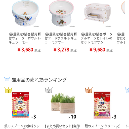
（数量限定）猫壱 猫用 脚
（数量限定）猫壱 猫用 脚
（数量限定）猫壱 ポータ
（数量限
付ウォーターボウル レ
付フードボウル レギュ
ブルケージとトイレの
付にゃ
ギュラー モ…
ラー モフサ…
セット モフサン…
ウル レ
￥3,680
￥3,278
￥9,680
￥
（税込）
（税込）
（税込）
猫用品の売れ筋ランキング
銀のスプーン お魚味クッ
【まとめ買いセット】無印
銀のスプーン クリームど
ト