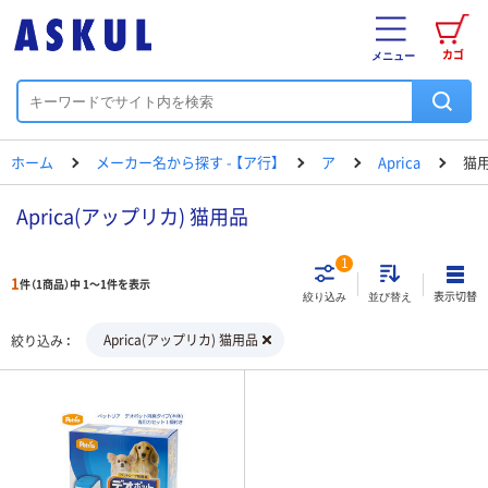
カゴ
メニュー
ホーム
メーカー名から探す - 【ア行】
ア
Aprica
猫
Aprica(アップリカ) 猫用品
1
1
件（1商品）中 1～1件を表示
表示切替
絞り込み
並び替え
Aprica(アップリカ) 猫用品
絞り込み