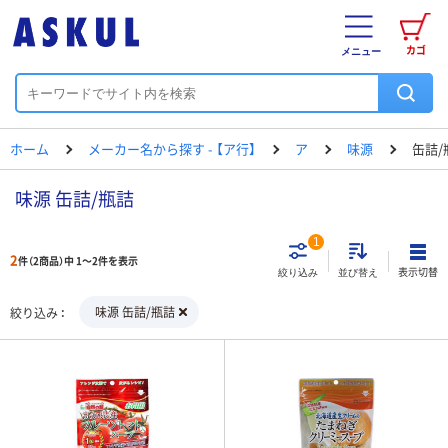
カゴ
メニュー
ホーム
メーカー名から探す - 【ア行】
ア
味源
缶詰/
味源 缶詰/瓶詰
1
2
件（2商品）中 1～2件を表示
表示切替
絞り込み
並び替え
味源 缶詰/瓶詰
絞り込み