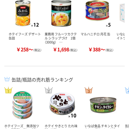
ホテイフーズ デザート
業務用 フルーツカクテ
マルハニチロ 月花 缶
いなば食
缶詰
ル シラップづけ 1個
イトツ
（3000g） …
￥258～
￥1,698
￥388～
￥
（税込）
（税込）
（税込）
缶詰/瓶詰の売れ筋ランキング
ホテイフーズ 無添加ツ
ホテイ やきとり たれ味
いなば食品 チキンとタイ
缶