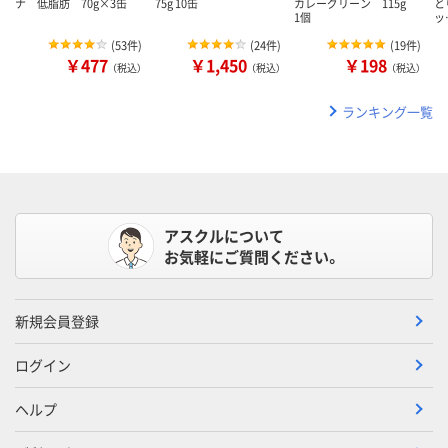
ナ 低脂肪 70g×3缶
75g 10缶
カレーグリーン 115g
と
1個
ッ
(
53件
)
(
24件
)
(
19件
)
￥477
￥1,450
￥198
（税込）
（税込）
（税込）
ランキング一覧
アスクルについて
お気軽にご質問ください。
新規会員登録
ログイン
ヘルプ