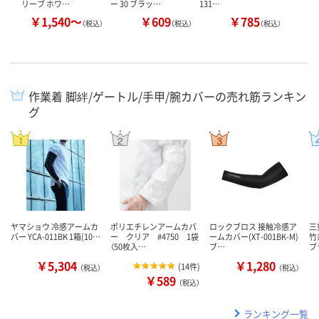
リーブ ホワ…
ー 30 ブラッ…
131…
￥1,540～
￥609
￥785
￥
（税込）
（税込）
（税込）
作業着 脚絆/ゲートル/手甲/腕カバーの売れ筋ランキン
グ
ヤマショウ 冷感アームカ
ポリエチレンアームカバ
ロックブロス 接触冷感ア
三
バー YCA-011BK 1箱(10…
ー クリア #4750 1袋
ームカバー(XT-001BK-M)
竹
（50枚入…
ブ…
ブ
￥5,304
￥1,280
(
14件
)
（税込）
（税込）
￥589
（税込）
ランキング一覧