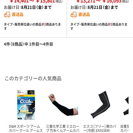
￥14,401
￥15,801
￥13,271
￥16,093
お届け日：
8月21日（金）まで
お届け日：
8月21日（金）まで
直送品
直送品
タイプ・販売単位違いの商品が
2
商品ありま
タイプ・販売単位違いの商品が
2
商品ありま
す
す
4件（8商品）中 1件目～4件目
このカテゴリーの人気商品
D&M スポーツ アーム
三重化学工業 ミエロー
エスコ [フリー] 腕カバ
自重堂 
カバー クール アームス
ブ 竹糸くんアームカバ
ー(冷感) EA915EM-
カバー