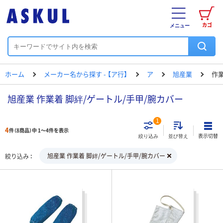
カゴ
メニュー
ホーム
メーカー名から探す - 【ア行】
ア
旭産業
作業
旭産業 作業着 脚絆/ゲートル/手甲/腕カバー
1
4
件（8商品）中 1～4件を表示
表示切替
絞り込み
並び替え
旭産業 作業着 脚絆/ゲートル/手甲/腕カバー
絞り込み