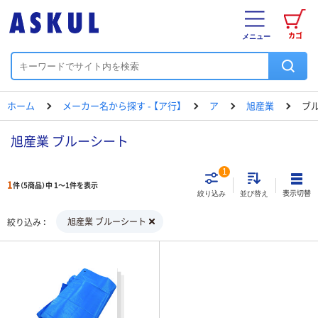
カゴ
メニュー
ホーム
メーカー名から探す - 【ア行】
ア
旭産業
ブ
旭産業 ブルーシート
1
1
件（5商品）中 1～1件を表示
表示切替
絞り込み
並び替え
旭産業 ブルーシート
絞り込み