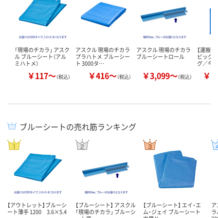
「現場のチカラ」 アスク
アスクル 現場のチカラ
アスクル 現場のチカラ
【運搬・
ル ブルーシート（アル
プラハトメ ブルーシー
ブルーシートロール
ビッグ
ミハトメ）
ト 3000タ…
グ／今
￥117～
￥416～
￥3,099～
￥1
（税込）
（税込）
（税込）
ブルーシートの売れ筋ランキング
【アウトレット】ブルーシ
【ブルーシート】 アスクル
【ブルーシート】 エイ・エ
ア
ート薄手 1200 3.6×5.4
「現場のチカラ」 ブルーシ
ム・ジェイ ブルーシート
ラ