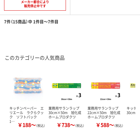
メーカー都合により
販売停止中です
7件（15商品）中 1件目～7件目
このカテゴリーの人気商品
キッチンペーパー エ
業務用サランラップ
業務用サランラップ
キッチ
リエール ラクらクッ
30cm×50m 旭化成
22cm×50m 旭化成
30cm×
ク ソフトパック
ホームプロダクツ
ホームプロダクツ
1…
￥188～
￥738～
￥588～
￥
（税込）
（税込）
（税込）