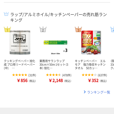
ラップ/アルミホイル/キッチンペーパーの売れ筋ラン
キング
クッキングペーパー 旭化
業務用サランラップ
キッチンペーパー エル
（
成 プロ用リードペーパー
30cm×50m 1セット（3
モア 強力吸収キッチン
3
(中) …
本） 旭化…
タオル 50カッ…
ク
(
31件
)
(
478件
)
(
637件
)
￥856
￥2,148
￥352
（税込）
（税込）
（税込）
ランキング一覧