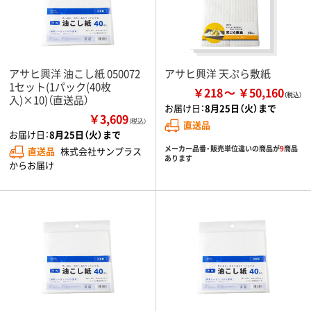
アサヒ興洋 油こし紙 050072
アサヒ興洋 天ぷら敷紙
1セット(1パック(40枚
￥218
￥50,160
入)×10)（直送品）
お届け日：
8月25日（火）まで
￥3,609
（税込）
直送品
お届け日：
8月25日（火）まで
メーカー品番・販売単位違いの商品が
9
商品
直送品
株式会社サンプラス
あります
からお届け