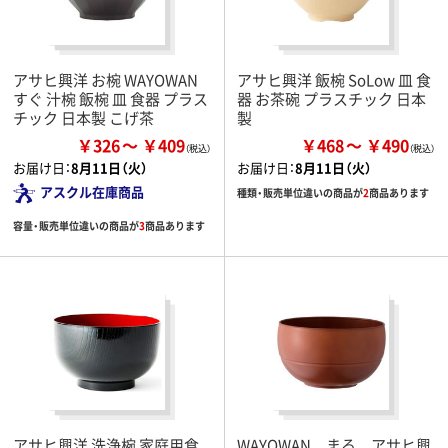
アサヒ興洋 お椀 WAYOWAN
アサヒ興洋 飯椀 SoLow 皿 食
すぐ 汁椀 飯椀 皿 食器 プラス
器 お茶碗 プラスチック 日本
チック 日本製 こげ茶
製
￥326
￥409
￥468
￥490
お届け日：
8月11日（火）
お届け日：
8月11日（火）
アスクル在庫商品
種類・販売単位違いの商品が
2
商品あります
容量・販売単位違いの商品が
3
商品あります
アサヒ興洋 洗浄椀 家庭用食
WAYOWAN まる アサヒ興