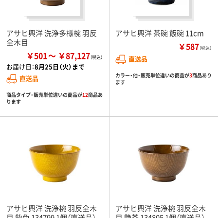
アサヒ興洋 洗浄多様椀 羽反
アサヒ興洋 茶碗 飯碗 11cm
全木目
￥587
（税込）
￥501
￥87,127
直送品
お届け日：
8月25日（火）まで
カラー・他・販売単位違いの商品が
3
商品あり
直送品
ます
商品タイプ・販売単位違いの商品が
12
商品あ
ります
アサヒ興洋 洗浄椀 羽反全木
アサヒ興洋 洗浄椀 羽反全木
目 飴色 134799 1個（直送品）
目 艶茶 134805 1個（直送品）