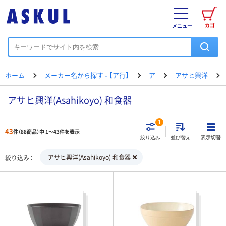
カゴ
メニュー
ホーム
メーカー名から探す - 【ア行】
ア
アサヒ興洋
アサヒ興洋(Asahikoyo) 和食器
1
43
件（88商品）中 1～43件を表示
表示切替
絞り込み
並び替え
アサヒ興洋(Asahikoyo) 和食器
絞り込み