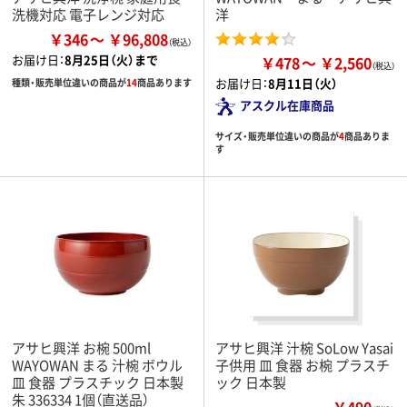
洗機対応 電子レンジ対応
洋
￥346
￥96,808
お届け日：
8月25日（火）まで
￥478
￥2,560
お届け日：
8月11日（火）
種類・販売単位違いの商品が
14
商品あります
アスクル在庫商品
サイズ・販売単位違いの商品が
4
商品ありま
す
アサヒ興洋 お椀 500ml
アサヒ興洋 汁椀 SoLow Yasai
WAYOWAN まる 汁椀 ボウル
子供用 皿 食器 お椀 プラスチ
皿 食器 プラスチック 日本製
ック 日本製
朱 336334 1個（直送品）
￥490