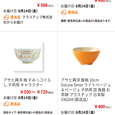
（税込）
￥588
お届け日：
8月14日（金）
（税込）
お届け日：
8月14日（金）
直送品
直送品
クラスアップ株式会
種類・販売単位違いの商品が
2
商品あります
社からお届け
アサヒ興洋 椀 すみっコぐら
アサヒ興洋 飯椀 10cm
し 子供用 キャラクター
SoLow Diner ライトベージュ
＆ベージュ 子供用 皿 食器 お
￥550
￥720
茶碗 プラスチック 日本製
お届け日：
8月14日（金）
336264（直送品）
直送品
￥400
（税込）
お届け日：
8月14日（金）
商品タイプ・販売単位違いの商品が
2
商品あ