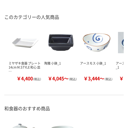
このカテゴリーの人気商品
ミヤザキ食器 プレート
陶雅 小鉢_1
アースモス 小鉢_1
アースモ
14cm M.STYLE 和心 皿
_1
…
￥4,400
￥4,045～
￥3,444～
￥3
（税込）
（税込）
（税込）
和食器のおすすめ商品