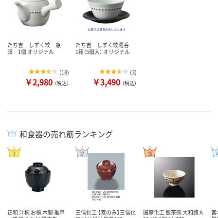
たち吉 しずく紋 急
たち吉 しずく紋湯呑
須 1個 オリジナル
1箱（5個入） オリジナル
(
18
)
(
3
)
￥2,980
￥3,490
（税込）
（税込）
和食器の売れ筋ランキング
正和 汁椀 お椀 木製 亀甲
三信化工 【蓋のみ】三信化
国際化工 飯茶碗 大和路 A
宮