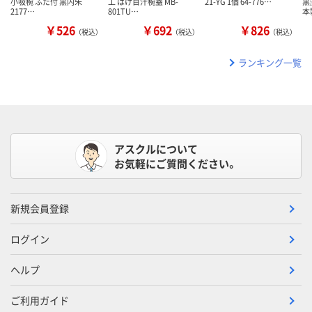
小吸椀 ふた付 黒内朱
工 はけ目汁椀蓋 MB-
21-YG 1個 64-776…
黒
2177…
801TU…
本
￥526
￥692
￥826
（税込）
（税込）
（税込）
ランキング一覧
アスクルについて
お気軽にご質問ください。
新規会員登録
ログイン
ヘルプ
ご利用ガイド