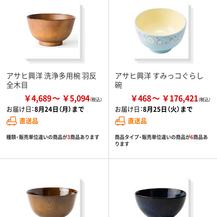
アサヒ興洋 洗浄多用椀 羽反
アサヒ興洋 すみっコぐらし
全木目
碗
￥4,689
￥5,094
￥468
￥176,421
お届け日：
8月24日（月）まで
お届け日：
8月25日（火）まで
直送品
直送品
種類・販売単位違いの商品が
3
商品あります
商品タイプ・販売単位違いの商品が
6
商品あ
ります