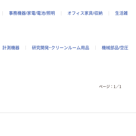
事務機器/家電/電池/照明
オフィス家具/収納
生活雑
計測機器
研究開発・クリーンルーム用品
機械部品/空圧
ページ：
1
／
1