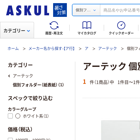
...
個別フ
カテゴリー
履歴・再注文
マイカタログ
クイックオーダー
ホーム
メーカー名から探す-【ア行】
ア
アーテック
個別フ
アーテック 個
カテゴリー
アーテック
1
件（1商品）中
1件目〜1
個別フォルダー（紙表紙）（1）
スペックで絞り込む
カラーグループ
ホワイト系（1）
価格（税込）