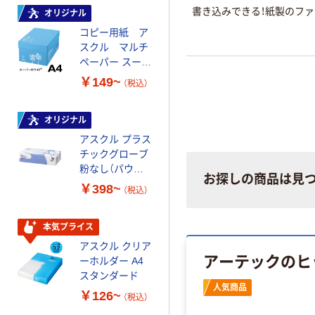
書き込みできる！紙製のファ
オリジナル
本気プライス
コピー用紙 ア
トイレットペー
スクル マルチ
パー ダブル60
ペーパー スーパ
ｍ 再生紙
ーホワイト+
100% 6ロール
￥149~
￥460~
（税込）
（税込）
リサイクル100
芯あり FSC認
証
オリジナル
オリジナル
アスクル プラス
コピー用紙 マ
チックグローブ
ルチペーパー
粉なし（パウダ
スーパーエコノ
お探しの商品は見
ーフリー）
ミー+
￥398~
￥149~
（税込）
（税込）
本気プライス
本気プライス
アスクル クリア
アスクル 耳にや
アーテックのヒ
ーホルダー A4
さしい やわらか
スタンダード
いマスク
人気商品
￥126~
￥458~
（税込）
（税込）