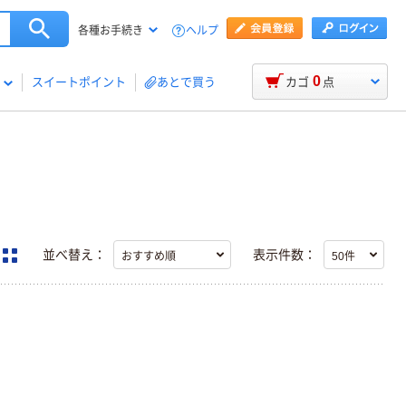
ヘルプ
各種お手続き
0
スイートポイント
あとで買う
カゴ
点
並べ替え：
表示件数：