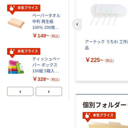
本気プライス
期間限定価格
ペーパータオル
アスクル プラ
中判 再生紙
スチックグロー
前のスライドへ
100％ 200枚
ブ 薄手 粉な
FSC認証 シング
し（パウダーフ
￥149~
￥298~
（税込）
（税込）
ル 大王製紙共同
リー）
用 多機能
アーテック うちわ 工作
企画 オリジナル
ーベルト
品
本気プライス
本気プライス
 アーテ
ティッシュペー
嬬恋銘水 ナチュ
￥225~
（税込）
パー ボックス
ラルミネラルウ
150組 5箱入 ア
ォーター 500ml
スクル スマート
キャップシール
￥328~
￥1,037~
（税込）
コンパクト ビ
付き／2Lラベル
（税込）
ビッド PEFC認
レス 10本
証
個別フォルダー
本気プライス