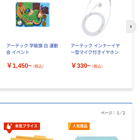
本気プライス
ペーパータオル
中判 再生紙
次の
100％ 200枚
FSC認証 シング
￥149~
（税込）
ル 大王製紙共同
アーテック 学級旗 白 運動
アーテック インナーイヤ
ア
企画 オリジナル
会 イベント
ー型マイク付きイヤホン
織
本気プライス
9
ティッシュペー
￥1,450~
￥330~
（税込）
（税込）
パー ボックス
￥
150組 5箱入 ア
スクル スマート
￥328~
（税込）
コンパクト ビ
ビッド PEFC認
証
ページ：
1
／
2
本気プライス
人気商品