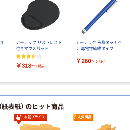
オリジナル
本気プライス
【アスクル限定】
ティッシュペー
ファーストレイ
パー ボックス
ト ニトリルグ
モカ 200組 5個
ローブ ホワイ
アスクル オリジ
￥698~
￥428~
（税込）
（税込）
ト 粉なし（パ
ナルティッシュ
用
アーテック リストレスト
アーテック 液晶タッチペ
ウダーフリー）
PEFC認証
付きマウスパッド
ン 導電性繊維タイプ
本気プライス
本気プライス
ペーパータオル
アスクル トイ
￥260~
（税込）
￥318~
小判・シングル
レのおそうじシ
（税込）
再生紙 200枚
ート 大王製紙
FSC認証紙 アス
共同企画 トイ
￥143~
￥330~
（税込）
（税込）
クルオリジナル
レクリーナー
トイレシート
オリジナル
（紙表紙） のヒット商品
本気プライス
人気商品