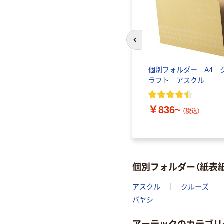
前のスライドへ
トフォルダ
個別フォルダー A4 
タイプ
ラフト アスクル
￥836~
（税込）
個別フォルダー（紙表
アスクル
クルーズ
バヤシ
アーテックのカテゴリ