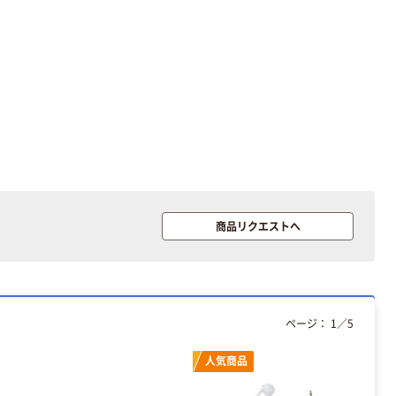
オリジナル
オリジナル
ゴミ袋 エコノミ
コピー用紙 ア
ータイプ 乳白半
スクル マルチ
透明 高密度タイ
ペーパー スーパ
プ 詰替用 バイ
ーホワイト+
￥616~
￥149~
（税込）
（税込）
オマス素材10％
配合
オリジナル
オリジナル
アスクルオリジ
アスクル プラス
ナル ラミネー
チックグローブ
トフィルム A4
粉なし（パウダ
商品リクエストへ
サイズ
ーフリー）
￥458~
￥398~
（税込）
（税込）
100μ（ミクロン）
本気プライス
アスクル クリア
ページ：
1
／
5
ーホルダー A4
スタンダード
人気商品
￥126~
（税込）