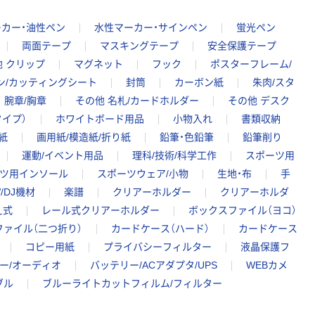
カー・油性ペン
水性マーカー・サインペン
蛍光ペン
両面テープ
マスキングテープ
安全保護テープ
他 クリップ
マグネット
フック
ポスターフレーム/
ン/カッティングシート
封筒
カーボン紙
朱肉/スタ
腕章/胸章
その他 名札/カードホルダー
その他 デスク
イプ）
ホワイトボード用品
小物入れ
書類収納
紙
画用紙/模造紙/折り紙
鉛筆・色鉛筆
鉛筆削り
運動/イベント用品
理科/技術/科学工作
スポーツ用
ーツ用インソール
スポーツウェア/小物
生地・布
手
/DJ機材
楽譜
クリアーホルダー
クリアーホルダ
え式
レール式クリアーホルダー
ボックスファイル（ヨコ）
ァイル（二つ折り）
カードケース（ハード）
カードケース
コピー用紙
プライバシーフィルター
液晶保護フ
ー/オーディオ
バッテリー/ACアダプタ/UPS
WEBカメ
ブル
ブルーライトカットフィルム/フィルター