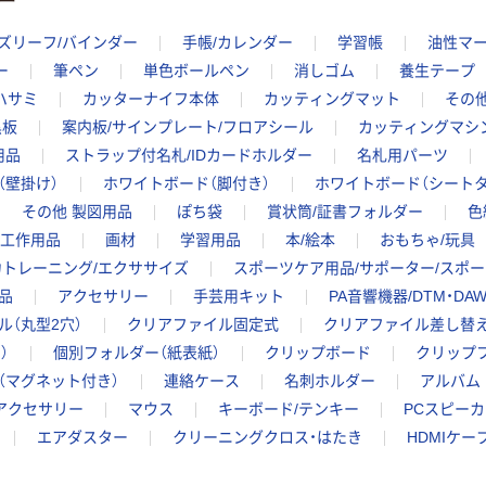
ズリーフ/バインダー
手帳/カレンダー
学習帳
油性マー
ー
筆ペン
単色ボールペン
消しゴム
養生テープ
ハサミ
カッターナイフ本体
カッティングマット
その
黒板
案内板/サインプレート/フロアシール
カッティングマシ
用品
ストラップ付名札/IDカードホルダー
名札用パーツ
（壁掛け）
ホワイトボード（脚付き）
ホワイトボード（シートタ
その他 製図用品
ぽち袋
賞状筒/証書フォルダー
色
工作用品
画材
学習用品
本/絵本
おもちゃ/玩具
力トレーニング/エクササイズ
スポーツケア用品/サポーター/スポ
品
アクセサリー
手芸用キット
PA音響機器/DTM・DAW
ル（丸型2穴）
クリアファイル固定式
クリアファイル差し替
）
個別フォルダー（紙表紙）
クリップボード
クリップフ
（マグネット付き）
連絡ケース
名刺ホルダー
アルバム
アクセサリー
マウス
キーボード/テンキー
PCスピーカ
エアダスター
クリーニングクロス・はたき
HDMIケー