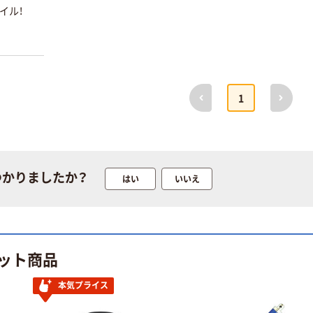
イル！
本気プライス
オリジナル
トイレットペー
【アスクル限定】
パー シングル
ファーストレイ
120ｍ 再生紙
ト ニトリルグ
100% 6ロール
ローブ ブル
￥470~
￥698~
（税込）
（税込）
前へ
次へ
リサイクル100
ー 粉なし（パ
1
芯あり FSC認
ウダーフリー）
証
本気プライス
オリジナル
ファーストレイ
スズラン 酒精綿
ト ホワイト紙コ
G バルクタイプ
ップ
指定医薬部外品
つかりましたか？
はい
いいえ
￥374~
￥140~
（税込）
（税込）
人気商品
本気プライス
サントリー 天然
蛍光オプテック
ット商品
水 ミネラルウォ
ス1(アスクル限
ーター ペットボ
定モデル) 蛍光
本気プライス
トル
ペン ゼブラ
￥686~
￥52~
（税込）
（税込）