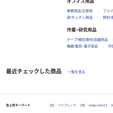
オフィス用品
事務用品/文房具
ファ
貨/キッチン用品
飲料/
作業・研究用品
テープ/梱包資材/店舗用品
機器/電気・電子部品
作
最近チェックした商品
一覧を見る
急上昇キーワード
1位
ベイブレード
2位
instax mini13