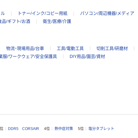
イル
トナー/インク/コピー用紙
パソコン/周辺機器/メディア
食品/ギフト/お酒
衛生/医療/介護
物流・現場用品/台車
工具/電動工具
切削工具/研磨材
業服/ワークウェア/安全保護具
DIY用品/園芸/資材
3位
DDR5 CORSAIR
4位
熱中症対策
5位
塩分タブレット