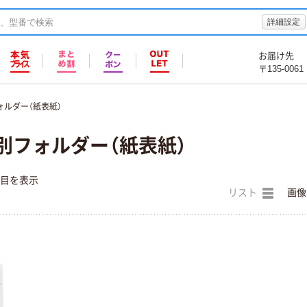
詳細設定
お届け先
〒135-0061
ォルダー（紙表紙）
別フォルダー（紙表紙）
件目を表示
リスト
画像