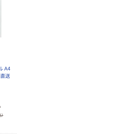
 A4
)（直送
で
込）