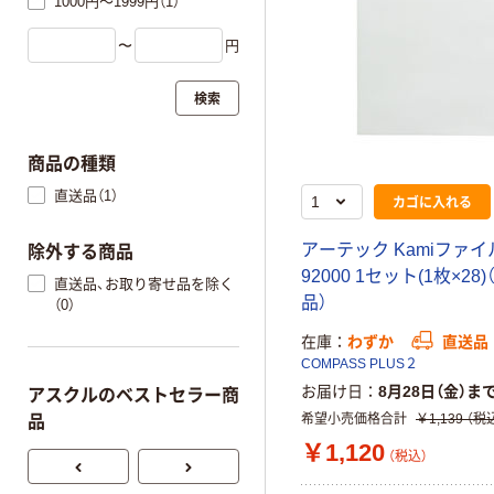
1000円～1999円（1）
〜
円
検索
商品の種類
直送品（1）
カゴに入れる
アーテック Kamiファイル
除外する商品
92000 1セット(1枚×28
直送品、お取り寄せ品を除く
品）
（0）
在庫
わずか
直送品
COMPASS PLUS２
お届け日
8月28日（金）ま
アスクルのベストセラー商
希望小売価格合計
￥1,139
（税
品
￥1,120
（税込）