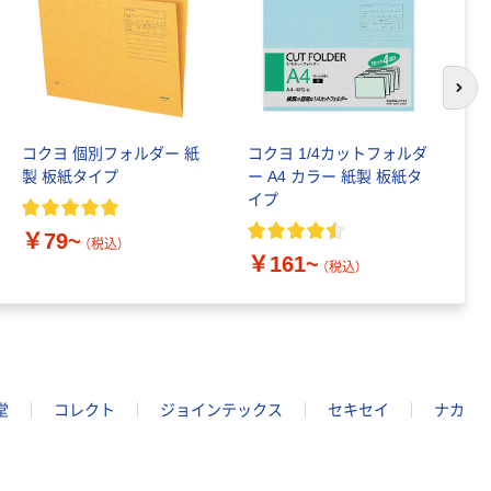
次の
コクヨ 個別フォルダー 紙
コクヨ 1/4カットフォルダ
コ
製 板紙タイプ
ー A4 カラー 紙製 板紙タ
ー
イプ
￥79~
￥
（税込）
￥161~
（税込）
堂
コレクト
ジョインテックス
セキセイ
ナカ