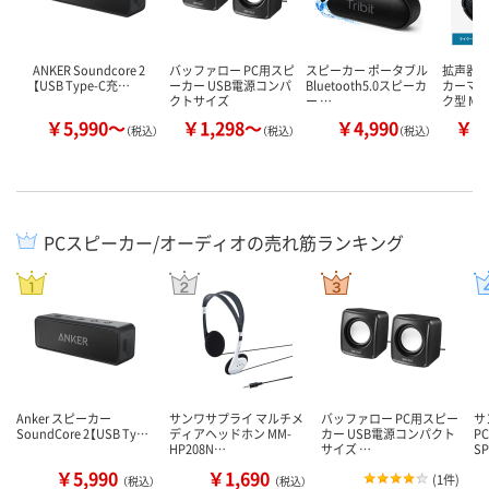
ANKER Soundcore 2
バッファロー PC用スピ
スピーカー ポータブル
拡声器 
【USB Type-C充…
ーカー USB電源コンパ
Bluetooth5.0スピーカ
カーマイ
クトサイズ
ー …
ク型 MM
￥5,990～
￥1,298～
￥4,990
￥5
（税込）
（税込）
（税込）
PCスピーカー/オーディオの売れ筋ランキング
Anker スピーカー
サンワサプライ マルチメ
バッファロー PC用スピー
サ
SoundCore 2【USB Ty…
ディアヘッドホン MM-
カー USB電源コンパクト
P
HP208N…
サイズ …
S
￥5,990
￥1,690
(
1件
)
（税込）
（税込）