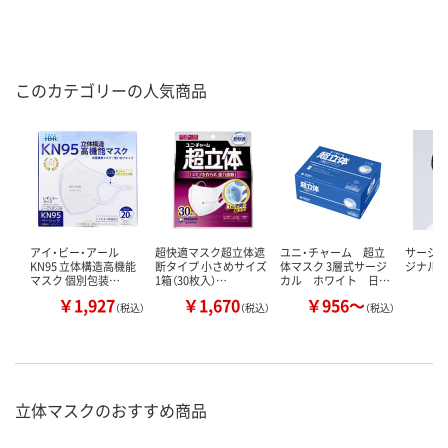
このカテゴリーの人気商品
アイ・ビー・アール
超快適マスク超立体遮
ユニ・チャーム 超立
サージカ
KN95 立体構造高機能
断タイプ 小さめサイズ
体マスク 3層式サージ
ジナル 
マスク 個別包装…
1箱（30枚入）…
カル ホワイト 日…
￥1,927
￥1,670
￥956～
￥
（税込）
（税込）
（税込）
立体マスクのおすすめ商品