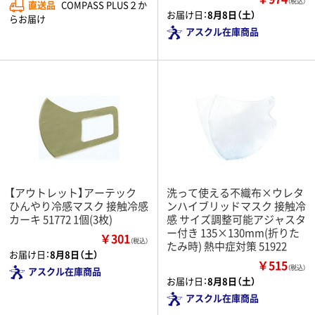
（税込）
直送品
COMPASS PLUS２か
お届け日：
8月8日（土）
らお届け
アスクル在庫商品
【アウトレット】アーテック
洗って使える不織布×ウレタ
ひんやり冷感マスク 接触冷感
ンハイブリッドマスク 接触冷
カーキ 51772 1個(3枚)
感 サイズ調整可能アジャスタ
ー付き 135×130mm(折りた
￥301
（税込）
たみ時) 熱中症対策 51922
お届け日：
8月8日（土）
￥515
（税込）
アスクル在庫商品
お届け日：
8月8日（土）
アスクル在庫商品