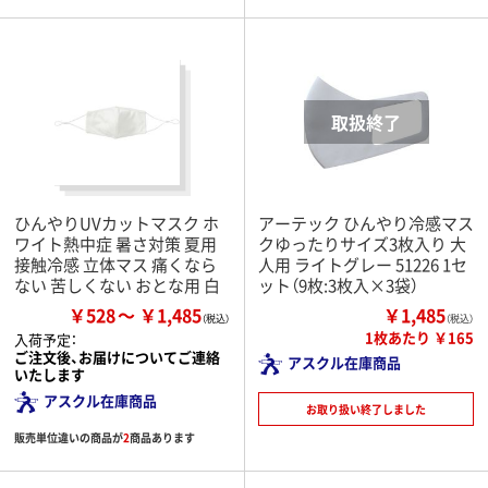
ひんやりUVカットマスク ホ
アーテック ひんやり冷感マス
ワイト熱中症 暑さ対策 夏用
クゆったりサイズ3枚入り 大
接触冷感 立体マス 痛くなら
人用 ライトグレー 51226 1セ
ない 苦しくない おとな用 白
ット（9枚:3枚入×3袋）
￥528
￥1,485
￥1,485
（税込）
1枚あたり ￥165
入荷予定：
ご注文後、お届けについてご連絡
アスクル在庫商品
いたします
アスクル在庫商品
お取り扱い終了しました
販売単位違いの商品が
2
商品あります