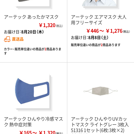
アーテック あったかマスク
アーテック エアマスク 大人
用フリーサイズ
￥1,320
（税込）
￥446
￥1,276
お届け日：
8月20日（木）
お届け日：
8月8日（土）
直送品
販売単位違いの商品が
2
商品あります
カラー・販売単位違いの商品が
2
商品ありま
す
アーテック ひんやり冷感マス
アーテック ひんやりUVカッ
ク 熱中症対策
トマスク ライトグレー 3枚入
51316 1セット(6枚:3枚×2)
￥165
￥1,320