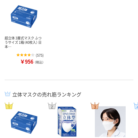
超立体 3層式マスク ふつ
うサイズ 1箱（40枚入） 日
本…
(
575
)
￥956
（税込）
立体マスクの売れ筋ランキング