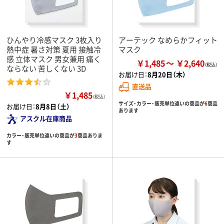
ひんやり冷感マスク 3枚入り
アーテック なめらかフィット
熱中症 暑さ対策 夏用 接触冷
マスク
感 立体マスク 男女兼用 痛く
￥1,485
￥2,640
ならない 苦しくない 3D
お届け日：
8月20日（木）
直送品
￥1,485
（税込）
サイズ・カラー・販売単位違いの商品が
6
商品
お届け日：
8月8日（土）
あります
アスクル在庫商品
カラー・販売単位違いの商品が
3
商品ありま
す