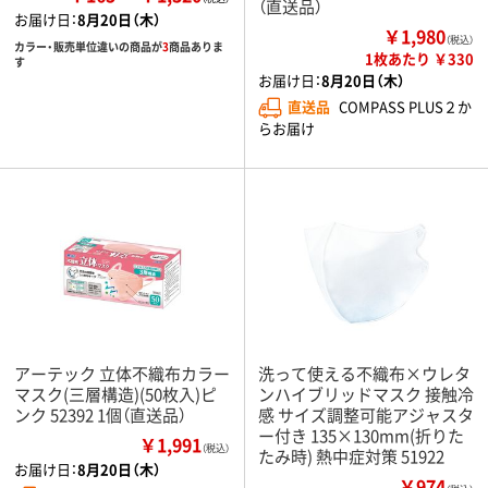
（直送品）
お届け日：
8月20日（木）
￥1,980
（税込）
カラー・販売単位違いの商品が
3
商品ありま
1枚あたり ￥330
す
お届け日：
8月20日（木）
直送品
COMPASS PLUS２か
らお届け
アーテック 立体不織布カラー
洗って使える不織布×ウレタ
マスク(三層構造)(50枚入)ピ
ンハイブリッドマスク 接触冷
ンク 52392 1個（直送品）
感 サイズ調整可能アジャスタ
ー付き 135×130mm(折りた
￥1,991
（税込）
たみ時) 熱中症対策 51922
お届け日：
8月20日（木）
￥974