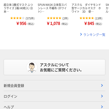
超立体 3層式マスク ふつ
SPUN MASK 立体型スパ
アスクル ダイヤモンド
S
うサイズ 1箱（40枚入） 日
ンレース 不織布 （ホワイ
型サージカルマスク ホ
カ
本…
ト）…
ワイト 3D 使…
ル
(
575件
)
(
2件
)
(
13件
)
￥956
￥1,078
￥845
（税込）
（税込）
（税込）
ランキング一覧
アスクルについて
お気軽にご質問ください。
新規会員登録
ログイン
ヘルプ