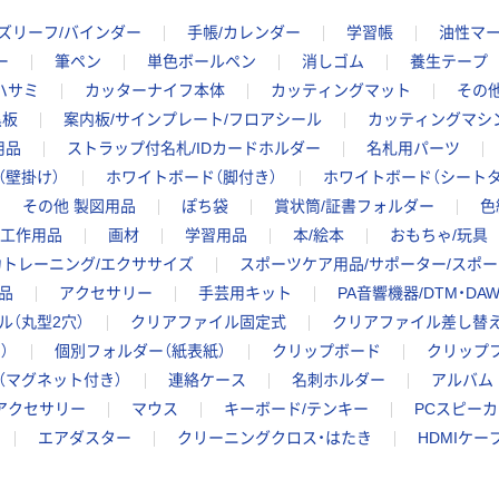
ズリーフ/バインダー
手帳/カレンダー
学習帳
油性マー
ー
筆ペン
単色ボールペン
消しゴム
養生テープ
ハサミ
カッターナイフ本体
カッティングマット
その
黒板
案内板/サインプレート/フロアシール
カッティングマシ
用品
ストラップ付名札/IDカードホルダー
名札用パーツ
（壁掛け）
ホワイトボード（脚付き）
ホワイトボード（シートタ
その他 製図用品
ぽち袋
賞状筒/証書フォルダー
色
工作用品
画材
学習用品
本/絵本
おもちゃ/玩具
力トレーニング/エクササイズ
スポーツケア用品/サポーター/スポ
品
アクセサリー
手芸用キット
PA音響機器/DTM・DAW
ル（丸型2穴）
クリアファイル固定式
クリアファイル差し替
）
個別フォルダー（紙表紙）
クリップボード
クリップフ
（マグネット付き）
連絡ケース
名刺ホルダー
アルバム
アクセサリー
マウス
キーボード/テンキー
PCスピーカ
エアダスター
クリーニングクロス・はたき
HDMIケー