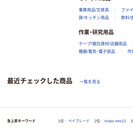
事務用品/文房具
ファ
貨/キッチン用品
飲料/
作業・研究用品
テープ/梱包資材/店舗用品
機器/電気・電子部品
作
最近チェックした商品
一覧を見る
急上昇キーワード
1位
ベイブレード
2位
instax mini13