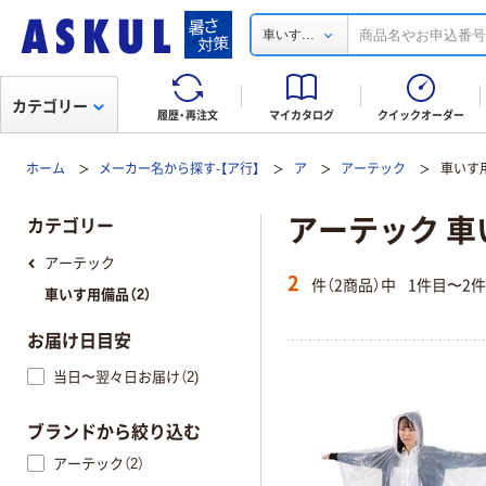
...
車いす
カテゴリー
履歴・再注文
マイカタログ
クイックオーダー
ホーム
メーカー名から探す-【ア行】
ア
アーテック
車いす
アーテック 
カテゴリー
アーテック
2
件（2商品）中
1件目〜2
車いす用備品（2）
お届け日目安
当日〜翌々日お届け（2)
ブランドから絞り込む
アーテック（2）