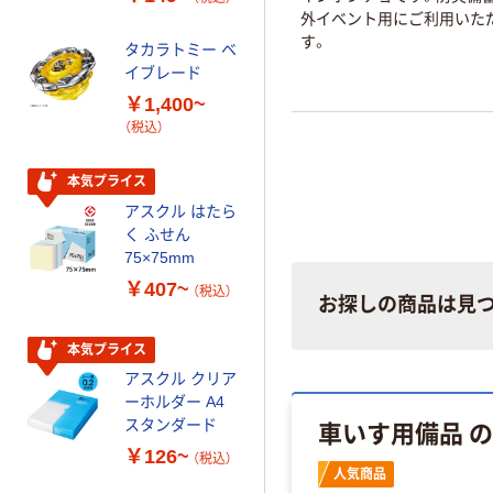
オマス素材10％
外イベント用にご利用いた
配合
す。
タカラトミー ベ
オリジナル
イブレード
乾電池 単3
￥1,400~
形 アルカリ乾
（税込）
電池 北欧パッ
ケージ アスク
￥140~
（税込）
ルオリジナル
本気プライス
アスクル はたら
本気プライス
く ふせん
ティッシュペー
75×75mm
パー ボックス
￥407~
（税込）
150組 5箱入 ア
お探しの商品は見
スクル スマート
￥328~
（税込）
コンパクト ビ
本気プライス
ビッド PEFC認
アスクル クリア
証
オリジナル
ーホルダー A4
コピー用紙 マ
車いす用備品 
スタンダード
ルチペーパー
￥126~
（税込）
スーパーエコノ
人気商品
ミー+