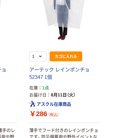
カゴに入れる
チョ
アーテック レインポンチョ
52347 1個
在庫
1点
お届け日
8月11日（火）
アスクル在庫商品
本気プライス
オリジナル
￥286
【ガムテープ】ア
アスクル 「現場
（税込）
スクル 現場のチ
のチカラ」 養生
カラ 厚さ
テープ
薄手のレ
薄手でフード付きのレインポンチョ
0.22mm 布テー
￥145~
￥358~
蓄用や野
です。防災備蓄用や野外イベントな
（税込）
（税込）