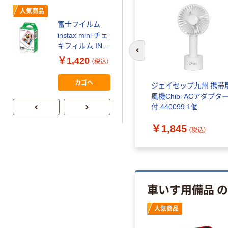
￥149~
（税込）
人気商品
富士フイルム
本気プライス
instax mini チェ
アスクル はたら
キフィルム INS
く ふせん
前のスライドへ
MINI JP1 1パッ
￥1,420
（税込）
50×15mm
ク（10枚入り）
￥386~
（税込）
カゴへ
xシリーズ
モルテン パワークッショ
ジェイセップ九州 携帯
ン MPWCL 1個（直送品）
風機Chibi ACアダプタ
付 440099 1個
￥97,770
）
（税込）
￥1,845
（税込）
車いす用備品 
人気商品