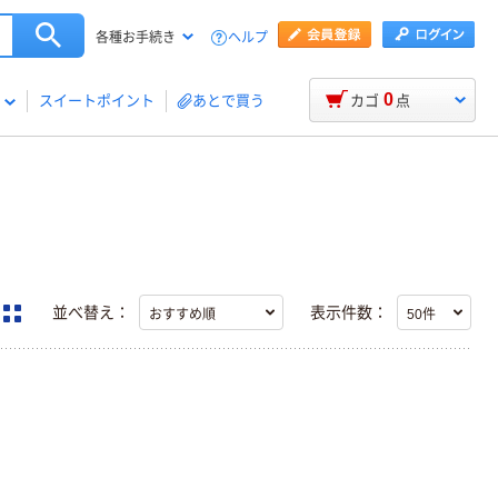
ヘルプ
各種お手続き
0
スイートポイント
あとで買う
カゴ
点
並べ替え：
表示件数：