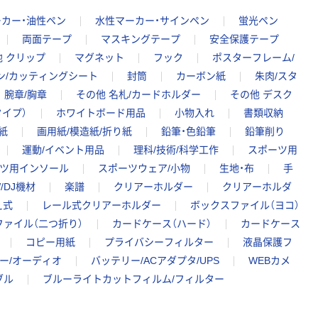
カー・油性ペン
水性マーカー・サインペン
蛍光ペン
両面テープ
マスキングテープ
安全保護テープ
他 クリップ
マグネット
フック
ポスターフレーム/
ン/カッティングシート
封筒
カーボン紙
朱肉/スタ
腕章/胸章
その他 名札/カードホルダー
その他 デスク
イプ）
ホワイトボード用品
小物入れ
書類収納
紙
画用紙/模造紙/折り紙
鉛筆・色鉛筆
鉛筆削り
運動/イベント用品
理科/技術/科学工作
スポーツ用
ーツ用インソール
スポーツウェア/小物
生地・布
手
/DJ機材
楽譜
クリアーホルダー
クリアーホルダ
え式
レール式クリアーホルダー
ボックスファイル（ヨコ）
ァイル（二つ折り）
カードケース（ハード）
カードケース
コピー用紙
プライバシーフィルター
液晶保護フ
ー/オーディオ
バッテリー/ACアダプタ/UPS
WEBカメ
ブル
ブルーライトカットフィルム/フィルター