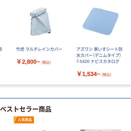
￥458~
（税込）
100μ（ミクロン）
本気プライス
本気プライス
大塚製薬工場
ペーパータオル
経口補水液 オー
中判 再生紙
エスワン（OS-1）
100％ 200枚
￥159~
（税込）
FSC認証 シング
￥149~
（税込）
扇
竹虎 マルチレインカバー
アズワン 車いすシート防
ル 大王製紙共同
ー
水カバー（デニムタイプ）
企画 オリジナル
￥2,800~
7-5420 ナビスカタログ
（税込）
￥1,534~
（税込）
のベストセラー商品
人気商品