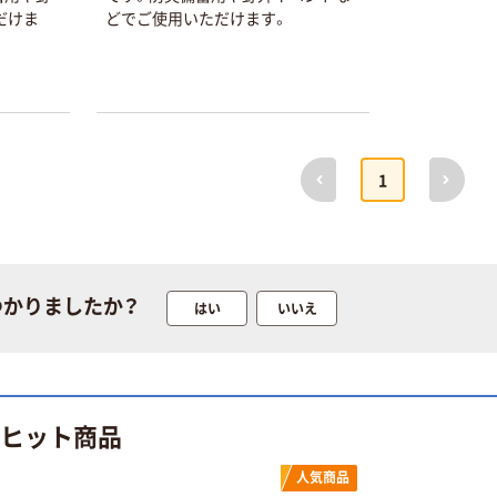
プ
だけま
どでご使用いただけます。
本気プライス
オリジナル
トイレットペー
サントリー 伊右
パー ダブル60
衛門 「お茶、どう
ｍ 再生紙
ぞ。」 緑茶
100% 6ロール
￥460~
￥528~
（税込）
（税込）
前へ
次へ
1
リサイクル100
芯あり FSC認
証
オリジナル
オリジナル
乾電池 単4
アスクル プラス
形 アルカリ乾
チックグローブ
電池 北欧パッ
粉なし（パウダ
つかりましたか？
はい
いいえ
ケージ アスク
ーフリー）
￥140~
￥398~
（税込）
（税込）
ルオリジナル
オリジナル
本気プライス
アスクルオリジ
ニチバン セロテ
のヒット商品
ナル ラミネー
ープ 大巻
トフィルム A4
￥124~
人気商品
（税込）
サイズ