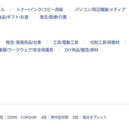
イル
トナー/インク/コピー用紙
パソコン/周辺機器/メディア
食品/ギフト/お酒
衛生/医療/介護
物流・現場用品/台車
工具/電動工具
切削工具/研磨材
業服/ワークウェア/安全保護具
DIY用品/園芸/資材
3位
DDR5 CORSAIR
4位
熱中症対策
5位
塩分タブレット