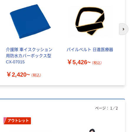
トイレシート
オリジナル
本気プライス
アスクル フラッ
トファイル エコ
ノミータイプ
次の
A4タテ(コクヨ
￥115~
（税込）
製造）
介援隊 車イスクッション
パイルベルト 日進医療器
カ
用防水カバーボックス型
レ
￥5,426~
CX-07015
（税込）
￥
￥2,420~
（税込）
ページ：
1
／
2
アウトレット