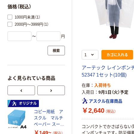
価格（税込）
1000円未満（1）
2000円～3999円（1）
〜
円
検索
カゴに入れる
アーテック レインポン
52347 1セット(10個)
よく見られている商品
在庫
入荷待ち
入荷日
9月1日（火）予定
アスクル在庫商品
オリジナル
オリジナル
￥2,640
コピー用紙 ア
ゴミ袋 エコノミ
（税込）
スクル マルチ
ータイプ 乳白半
ペーパー スーパ
透明 高密度タイ
コンパクトでかさばらない
ーホワイト+
プ 詰替用 バイ
￥149~
￥616~
インポンチョです。防災備
（税込）
（税込）