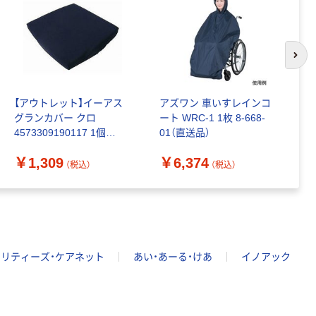
次の
【アウトレット】イーアス
アズワン 車いすレインコ
埼
グランカバー クロ
ート WRC-1 1枚 8-668-
車
4573309190117 1個
01（直送品）
2
320002
ッ
￥1,309
￥6,374
￥
2
（税込）
（税込）
リティーズ・ケアネット
あい・あーる・けあ
イノアック