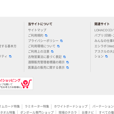
当サイトについて
関連サイト
アスクルについてお気軽にご質問ください
サイトマップ
LOHACO（ロ
ご利用規約
パプリ（印刷・
プライバシーポリシー
みんなの仕事
対する基本方
ご利用環境について
エシラボ（We
ご利用上の注意
アスクルの大
リティ
ション
古物営業法に基づく表記
酒類販売管理者標識の掲示
医薬品の販売に関する表示
イムカード特集
ラミネーター特集
ホワイトボードショップ
パーテーション
タオル特集
ダンボール専門ショップ
現場のチカラ
台車ナビ
すべての働