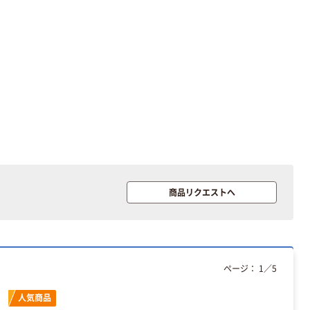
12mm幅 （黒文
字）
富士フイルム
富士フイルム チ
instax mini13
ェキ専用フィル
INS MINI 13
ム INSTAX MINI
WW2
￥12,100~
￥1,580~
（税込）
（税込）
本気プライス
本気プライス
アスクル セロハ
トイレットペー
ンテープ
パー シングル
120ｍ 再生紙
￥216~
（税込）
100% 6ロール
商品リクエストへ
￥470~
（税込）
リサイクル100
芯あり FSC認
本気プライス
証
アスクル トイ
レのおそうじシ
ート 大王製紙
ページ：
1
／
5
共同企画 トイ
￥330~
（税込）
レクリーナー
人気商品