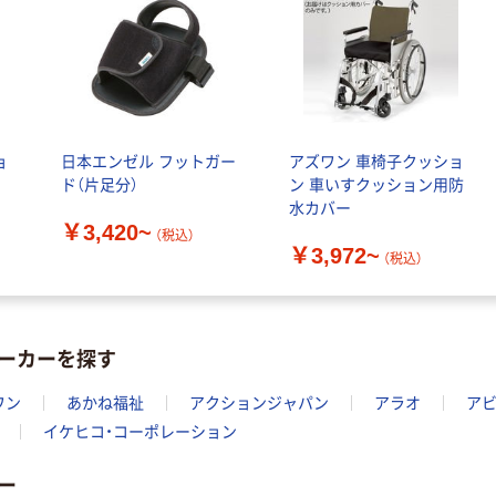
ョ
日本エンゼル フットガー
アズワン 車椅子クッショ
ド（片足分）
ン 車いすクッション用防
水カバー
￥3,420~
（税込）
￥3,972~
（税込）
ーカーを探す
ワン
あかね福祉
アクションジャパン
アラオ
アビ
イケヒコ・コーポレーション
ー