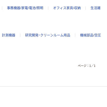
事務機器/家電/電池/照明
オフィス家具/収納
生活雑
計測機器
研究開発・クリーンルーム用品
機械部品/空圧
ページ：
1
／
1