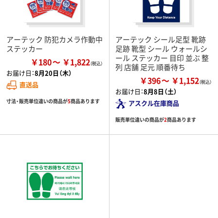
アーテック 防犯カメラ作動中
アーテック シール足型 靴跡
ステッカー
足跡 靴型 シール ウォールシ
ール ステッカー 目印 並ぶ 整
￥180
￥1,822
列 店舗 足元 順番待ち
お届け日：
8月20日（木）
￥396
￥1,152
直送品
お届け日：
8月8日（土）
寸法・販売単位違いの商品が
5
商品あります
アスクル在庫商品
販売単位違いの商品が
2
商品あります