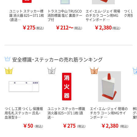
ユニット ステッカー標
トラスコ中山 TRUSCO
エイ・エム・ジェイ 現場
つくし工
識 消火器 825ー371 1枚
消防標識 塩ビ 裏面テー
のチカラ コーン用MG
ク用蛍
（直送…
プ付
サインボード …
￥275
￥212～
￥2,380
￥
（税込）
（税込）
（税込）
安全標識・ステッカーの売れ筋ランキング
つくし工房 つくし 保護帽
ユニット ステッカー標識
エイ・エム・ジェイ 現場の
桝
用名札ステッカー 氏名・
消火器 825ー371 1枚（直
チカラ コーン用MGサイ
グ
血液型 8…
送…
ンボード …
棄
￥50
￥275
￥2,380
（税込）
（税込）
（税込）