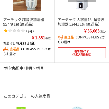
アーテック 超音波加湿器
アーテック 大容量15L超音波
95779 1台（直送品）
加湿器 52441 1包（直送品）
￥36,663
（
）
1件
（税込）
￥1,881
直送品
COMPASS PLUS２か
（税込）
らお届け
お届け日：
8月21日（金）
直送品
COMPASS PLUS２か
在庫切れです
らお届け
（次回入荷日未定）
2件（2商品）中 1件目～2件目
このカテゴリーの人気商品