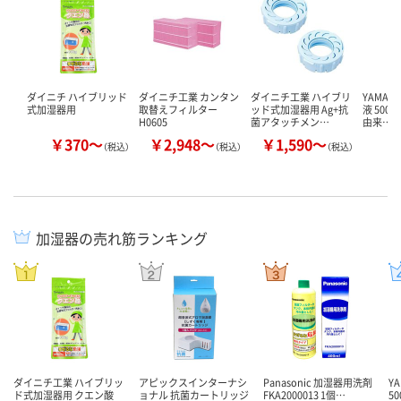
ダイニチ ハイブリッド
ダイニチ工業 カンタン
ダイニチ工業 ハイブリ
YAMAZ
式加湿器用
取替えフィルター
ッド式加湿器用 Ag+抗
液 500
H0605
菌アタッチメン…
由来…
￥370～
￥2,948～
￥1,590～
￥
（税込）
（税込）
（税込）
加湿器の売れ筋ランキング
ダイニチ工業 ハイブリッ
アピックスインターナシ
Panasonic 加湿器用洗剤
Y
ド式加湿器用 クエン酸
ョナル 抗菌カートリッジ
FKA2000013 1個…
5