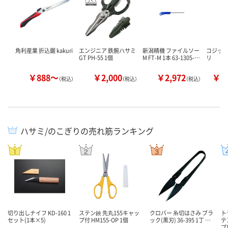
角利産業 折込鋸 kakuri
エンジニア 鉄腕ハサミ
新潟精機 ファイルソー
コジット
GT PH-55 1個
M FT-M 1本 63-1305-…
リ
￥888～
￥2,000
￥2,972
￥1
（税込）
（税込）
（税込）
ハサミ/のこぎりの売れ筋ランキング
切り出しナイフ KD-160 1
ステン鋏 先丸155キャッ
クロバー 糸切はさみ ブラ
ト
セット(1本×5)
プ付 HM155-OP 1個
ック(黒刃) 36-395 1丁 …
テ
プ