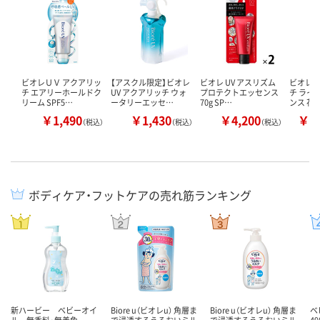
ビオレＵＶ アクアリッ
【アスクル限定】ビオレ
ビオレ UV アスリズム
ビオレ 
チ エアリーホールドク
UV アクアリッチ ウォ
プロテクトエッセンス
チ ライ
リーム SPF5…
ータリーエッセ…
70g SP…
ンス 花
￥1,490
￥1,430
￥4,200
￥1
（税込）
（税込）
（税込）
ボディケア・フットケアの売れ筋ランキング
新ハービー ベビーオイ
Biore u（ビオレu） 角層ま
Biore u（ビオレu） 角層ま
ベ
ル 無香料・無着色
で浸透するうるおいミル
で浸透するうるおいミル
49