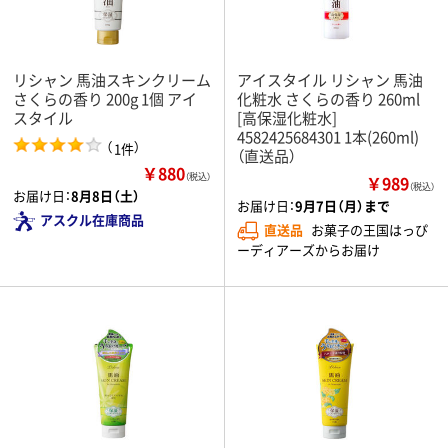
リシャン 馬油スキンクリーム
アイスタイル リシャン 馬油
さくらの香り 200g 1個 アイ
化粧水 さくらの香り 260ml
スタイル
[高保湿化粧水]
4582425684301 1本(260ml)
（
）
1件
（直送品）
￥880
（税込）
￥989
（税込）
お届け日：
8月8日（土）
お届け日：
9月7日（月）まで
アスクル在庫商品
直送品
お菓子の王国はっぴ
ーディアーズからお届け