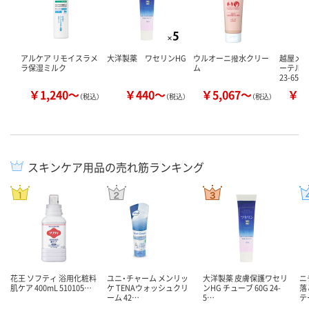
アルケア リモイスラメ
大洋製薬 ワセリンHG
ウルオーニ撥水クリー
越屋メデ
ラ保湿ミルク
ム
ーテル
23-6551
￥1,240～
￥440～
￥5,067～
￥1
（税込）
（税込）
（税込）
スキンケア用品の売れ筋ランキング
花王 ソフティ 浴用化粧料
ユニ・チャーム メンリッ
大洋製薬 皮膚保護ワセリ
ニ
肌ケア 400mL 510105…
ケ TENAウォッシュクリ
ンHG チューブ 60G 24-
落
ーム 42…
5…
テ