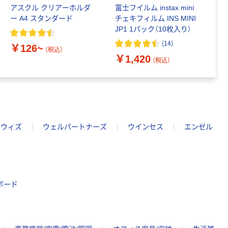
アスクル クリアーホルダ
富士フイルム instax mini
ゴ
ー A4 スタンダード
チェキフィルム INS MINI
乳
JP1 1パック（10枚入り）
詰
1
(
14
)
￥126~
（税込）
￥1,420
￥
（税込）
ウィズ
ウェルパートナーズ
ウインセス
エンゼル
ボード