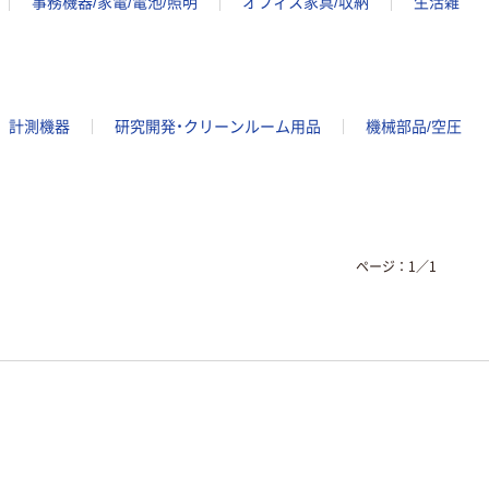
事務機器/家電/電池/照明
オフィス家具/収納
生活雑
計測機器
研究開発・クリーンルーム用品
機械部品/空圧
ページ：
1
／
1