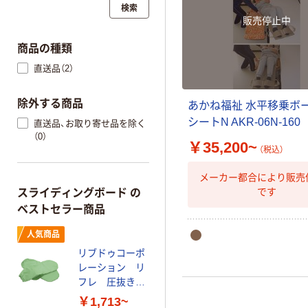
検索
販売停止中
商品の種類
直送品（2）
除外する商品
あかね福祉 水平移乗ボー
シートN AKR-06N-160
直送品、お取り寄せ品を除く
（0）
￥35,200~
（税込）
メーカー都合により販売
です
スライディングボード の
ベストセラー商品
人気商品
リブドゥコーポ
レーション リ
フレ 圧抜きグ
ローブ手ムレ防
￥1,713~