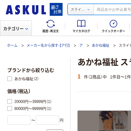
...
スライ
カテゴリー
履歴・再注文
マイカタログ
クイックオーダー
ホーム
メーカー名から探す-【ア行】
ア
あかね福祉
スライ
あかね福祉 
ブランドから絞り込む
1
件（2商品）中
1件目〜1
あかね福祉（2）
価格（税込）
20000円～39999円（1）
80000円～99999円（1）
〜
円