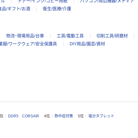
イル
トナー/インク/コピー用紙
パソコン/周辺機器/メディア
食品/ギフト/お酒
衛生/医療/介護
物流・現場用品/台車
工具/電動工具
切削工具/研磨材
業服/ワークウェア/安全保護具
DIY用品/園芸/資材
3位
DDR5 CORSAIR
4位
熱中症対策
5位
塩分タブレット