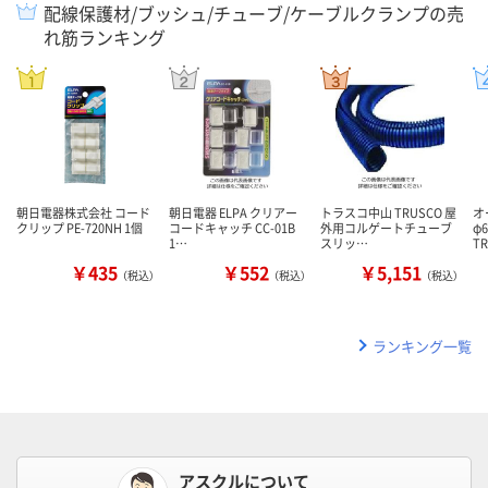
配線保護材/ブッシュ/チューブ/ケーブルクランプの売
れ筋ランキング
朝日電器株式会社 コード
朝日電器 ELPA クリアー
トラスコ中山 TRUSCO 屋
オ
クリップ PE-720NH 1個
コードキャッチ CC-01B
外用コルゲートチューブ
φ6
1…
スリッ…
T
￥435
￥552
￥5,151
（税込）
（税込）
（税込）
ランキング一覧
アスクルについて