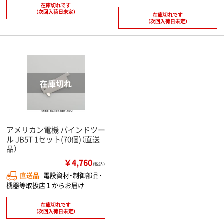
在庫切れです
（次回入荷日未定）
在庫切れです
（次回入荷日未定）
アメリカン電機 バインドツー
ル JB5T 1セット(70個)（直送
品）
￥4,760
（税込）
直送品
電設資材・制御部品・
機器等取扱店１からお届け
在庫切れです
（次回入荷日未定）