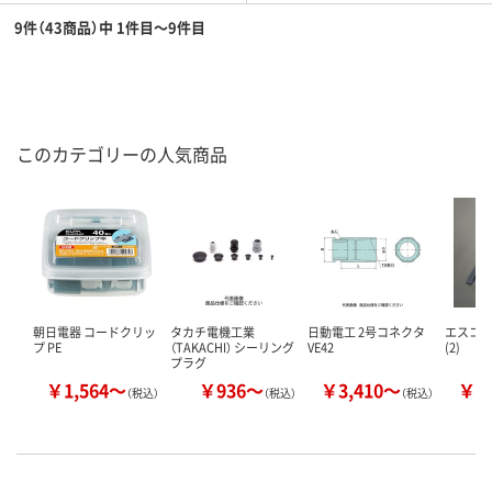
9件（43商品）中 1件目～9件目
このカテゴリーの人気商品
朝日電器 コードクリッ
タカチ電機工業
日動電工 2号コネクタ
エスコ 
プ PE
（TAKACHI） シーリング
VE42
(2)
プラグ
￥1,564～
￥936～
￥3,410～
￥8
（税込）
（税込）
（税込）