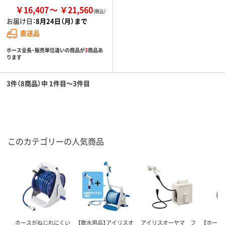
￥16,407
￥21,560
お届け日：
8月24日（月）まで
直送品
ホース全長・販売単位違いの商品が
3
商品あ
ります
3件（8商品）中 1件目～3件目
このカテゴリーの人気商品
ホースがねじれにくい
【散水用品】アイリスオ
アイリスオーヤマ フ
【ホース