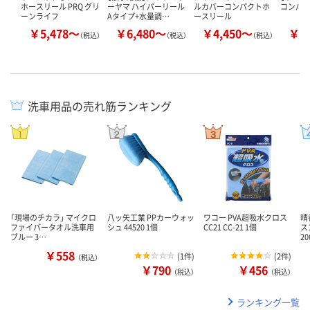
ホースリール PRQ グリ
ーヤマ ハイパーリール
ルカバーコンパクトホ
コンパ
ーンライフ
Aタイプ+水量調…
ースリール
￥5,478～
￥6,480～
￥4,450～
￥2
（税込）
（税込）
（税込）
洗車用品の売れ筋ランキング
「現場のチカラ」 マイクロ
八ッ矢工業 PPカーウォッ
ワコー PVA超吸水クロス
晴
ファイバータオル洗車用
シュ 44520 1個
CC21 CC-21 1個
ス
ブルー 3…
20
￥558
(
1件
)
(
2件
)
（税込）
￥790
￥456
（税込）
（税込）
ランキング一覧