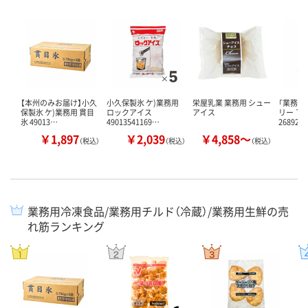
【本州のみお届け】小久
小久保製氷 ケ)業務用
栄屋乳業 業務用 シュー
「業務用
保製氷 ケ)業務用 貫目
ロックアイス
アイス
リー Ｔ
氷 49013…
49013541169…
26892 …
￥1,897
￥2,039
￥4,858～
￥
（税込）
（税込）
（税込）
業務用冷凍食品/業務用チルド（冷蔵）/業務用生鮮の売
れ筋ランキング