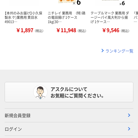
【本州のみお届け】小久保
ニチレイ 業務用 （特）鶏
テーブルマーク 業務用 ダ
「
製氷 ケ)業務用 貫目氷
の竜田揚げ 1ケース
ージーパイ風大判から揚
パ
49013…
1kg(30…
げ 1ケース…
…
￥1,897
￥11,948
￥9,546
（税込）
（税込）
（税込）
ランキング一覧
アスクルについて
お気軽にご質問ください。
新規会員登録
ログイン