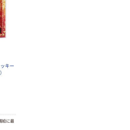
オリジナル
人気商品
【アスクル限定】
サントリー 天然
ファーストレイ
水 ミネラルウォ
ト ニトリルグ
ーター ペットボ
ローブ ブル
￥698~
（税込）
トル
ー 粉なし（パ
￥686~
（税込）
ウダーフリー）
オリジナル
本気プライス
アスクル 検査用
ファーストレイ
ディスポパンツ
ト ホワイト紙コ
クッキー
￥96~
（税込）
ップ
）
￥374~
（税込）
補給に最