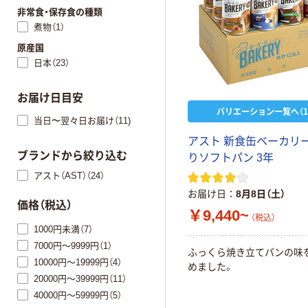
非常食・保存食の種類
煮物（1）
原産国
日本（23）
お届け日目安
バリエーション一覧へ（1
当日〜翌々日お届け（11)
アスト 新食缶ベーカリー
ブランドから絞り込む
りソフトパン 3年
アスト（AST）（24）
お届け日
8月8日（土）
価格（税込）
￥9,440~
（税込）
1000円未満（7）
7000円～9999円（1）
ふっくら焼き立てパンの味
10000円～19999円（4）
めました。
20000円～39999円（11）
40000円～59999円（5）