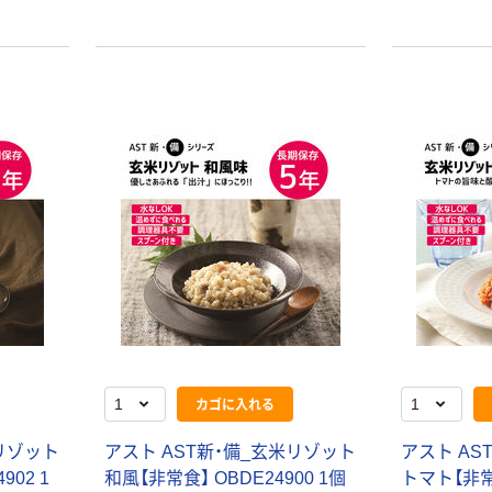
カゴに入れる
米リゾット
アスト AST新・備_玄米リゾット
アスト AS
902 1
和風【非常食】 OBDE24900 1個
トマト【非常食
本気プライス
オリジナル