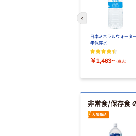
前のスライドへ
ァー食品
日本ミネラルウォーター
年保存水
￥1,463~
（税込）
非常食/保存食
人気商品