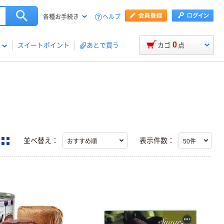
ヘルプ
各種お手続き
0
スイートポイント
あとで買う
カゴ
点
並べ替え：
表示件数：