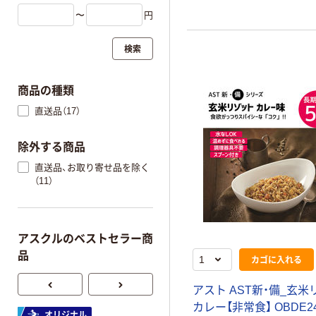
〜
円
検索
商品の種類
直送品（17）
除外する商品
直送品、お取り寄せ品を除く
（11）
アスクルのベストセラー商
品
カゴに入れる
アスト AST新・備_玄
カレー【非常食】 OBDE24
オリジナル
オリジナル