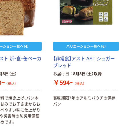
ーション一覧へ（4）
バリエーション一覧へ（6）
スト 新・食・缶ベーカ
【非常食】アスト AST シュガー
ブレッド
月8日（土）
お届け日
8月8日（土）以降
0~
￥594~
（税込）
（税込）
料で焼き上げ、パン本
賞味期限7年のアルミパウチの保存
な甘みでお子さまからお
パン
食べやすい味に仕上がり
や災害時の防災用備蓄
めです。