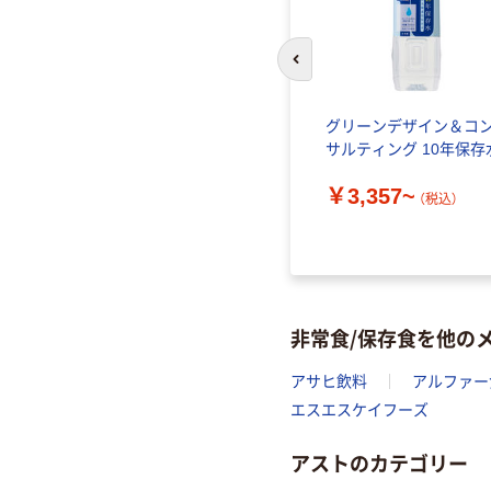
前のスライドへ
然水 10
グリーンデザイン＆コ
サルティング 10年保存
￥3,357~
）
（税込）
非常食/保存食を他の
アサヒ飲料
アルファー
エスエスケイフーズ
アストのカテゴリー