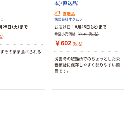
本)（直送品）
アスクル トイ
コピー用紙 ア
レのおそうじシ
スクル マルチ
直送品
ート 大王製紙
ペーパー スーパ
ムラ
株式会社オクムラ
共同企画 トイ
ーホワイト+
月25日（火）まで
お届け日
8月25日（火）まで
￥330~
￥149~
（税込）
（税込）
レクリーナー
希望小売価格
￥648
（税込）
込）
トイレシート
￥602
オリジナル
（税込）
本気プライス
オリジナル
らずそのまま食べられる
【ガムテープ】ア
アスクル プラス
スクル 現場のチ
チックグローブ
災害時の避難所でのちょっとした栄
カラ 厚さ
粉なし（パウダ
養補給に保存しやすく配りやすい商
0.22mm 布テー
ーフリー）
品です。
￥145~
￥398~
（税込）
（税込）
プ
本気プライス
アスクル クリア
ーホルダー A4
スタンダード
￥126~
（税込）