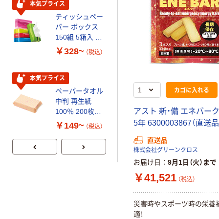
本気プライス
本気プライス
ティッシュペー
トイレットペー
パー ボックス
パー シングル
150組 5箱入 ア
120ｍ 再生紙
スクル スマート
100% 6ロール
￥328~
￥470~
（税込）
（税込）
コンパクト ビ
リサイクル100
ビッド PEFC認
芯あり FSC認
証
証
本気プライス
期間限定価格
カゴに入れる
ペーパータオル
アスクル プラ
中判 再生紙
スチックグロー
アスト 新・備 エネバー
100％ 200枚
ブ 薄手 粉な
FSC認証 シング
し（パウダーフ
5年 6300003867（直送品
￥149~
￥298~
（税込）
（税込）
ル 大王製紙共同
リー）
直送品
企画 オリジナル
株式会社グリーンクロス
お届け日
9月1日（火）まで
￥41,521
（税込）
災害時やスポーツ時の栄養
適！