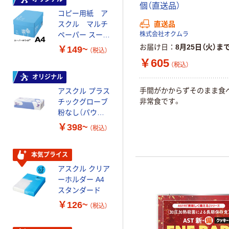
個（直送品）
コピー用紙 ア
コピー用紙 マ
スクル マルチ
ルチペーパー
直送品
ペーパー スーパ
スーパーエコノ
株式会社オクムラ
ーホワイト+
ミー+
お届け日
8月25日（火）ま
￥149~
￥149~
（税込）
（税込）
￥605
（税込）
オリジナル
本気プライス
手間がかからずそのまま食
アスクル プラス
トイレットペー
非常食です。
チックグローブ
パー ダブル60
粉なし（パウダ
ｍ 再生紙
ーフリー）
100% 6ロール
￥398~
￥460~
（税込）
（税込）
リサイクル100
芯あり FSC認
証
本気プライス
本気プライス
アスクル クリア
アスクル 耳にや
ーホルダー A4
さしい やわらか
スタンダード
いマスク
￥126~
￥458~
（税込）
（税込）