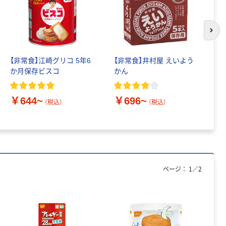
次の
【非常食】江崎グリコ 5年6
【非常食】井村屋 えいよう
【
か月保存ビスコ
かん
ト
ぎ
￥644~
￥696~
￥
（税込）
（税込）
ページ：
1
／
2