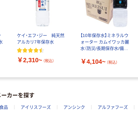
ン
ケイ・エフ・ジー 純天然
【10年保存水】ミネラルウ
水
アルカリ7年保存水
ォーター カムイワッカ麗
水（防災/長期保存水/備蓄
品/災害対策）
￥2,310~
￥4,104~
（税込）
（税込）
メーカーを探す
食品
アイリスフーズ
アンシンク
アルファフーズ