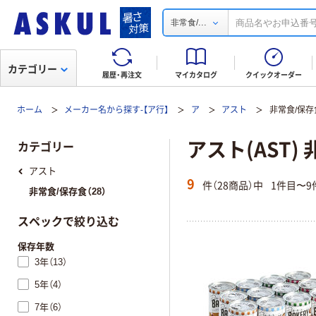
...
非常食/
カテゴリー
履歴・再注文
マイカタログ
クイックオーダー
ホーム
メーカー名から探す-【ア行】
ア
アスト
非常食/保存
アスト(AST)
カテゴリー
アスト
9
件（28商品）中
1件目〜9
非常食/保存食（28）
スペックで絞り込む
保存年数
3年（13）
5年（4）
7年（6）