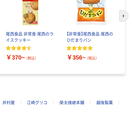
次の
尾西食品 非常食 尾西のラ
【非常食】尾西食品 尾西の
i
イスクッキー
ひだまりパン
期
ン
料
￥370~
￥356~
￥
（税込）
（税込）
井村屋
江崎グリコ
榮太樓總本鋪
越後製菓