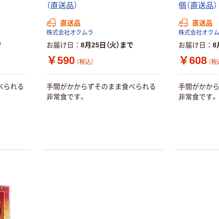
（直送品）
個（直送品）
蛍光オプテック
【アスクル限定】
ス1(アスクル限
ファーストレイ
直送品
直送品
定モデル) 蛍光
ト ニトリルグ
株式会社オクムラ
株式会社オク
ペン ゼブラ
ローブ ホワイ
で
お届け日
8月25日（火）まで
お届け日
8
￥52~
￥698~
（税込）
（税込）
ト 粉なし（パ
￥590
￥608
（税込）
（税
ウダーフリー）
本気プライス
本気プライス
べられる
手間がかからずそのまま食べられる
手間がかか
嬬恋銘水 ナチュ
ペーパータオル
非常食です。
非常食です。
ラルミネラルウ
小判・シングル
ォーター 500ml
再生紙 200枚
キャップシール
FSC認証紙 アス
￥1,037~
￥143~
（税込）
付き／2Lラベル
クルオリジナル
（税込）
レス 10本
本気プライス
オリジナル
ティッシュペー
スズラン 酒精綿
パー ボックス
G バルクタイプ
モカ 200組 5個
指定医薬部外品
アスクル オリジ
￥428~
（税込）
ナルティッシュ
￥140~
（税込）
PEFC認証