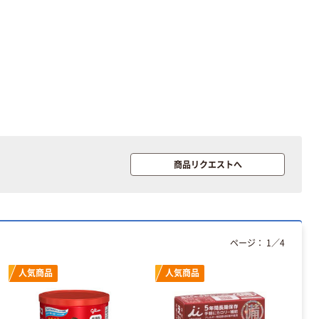
商品リクエストへ
ページ：
1
／
4
人気商品
人気商品