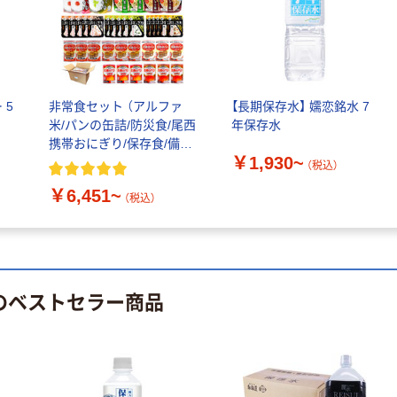
 5
非常食セット （アルファ
【長期保存水】 嬬恋銘水 7
米/パンの缶詰/防災食/尾西
年保存水
携帯おにぎり/保存食/備蓄
￥1,930~
用）
（税込）
￥6,451~
（税込）
 のベストセラー商品