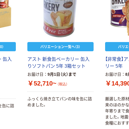
0）
バリエーション一覧へ（3）
バリエ
 缶入
アスト 新食缶ベーカリー 缶入
【非常食】ア
りソフトパン 5年 3箱セット
リー 5年
お届け日
9月1日（火）まで
お届け日
8
￥52,710~
￥14,39
（税込）
ふっくら焼き立てパンの味を缶に詰
厳選した原材
めました。
来のほのか
を缶に詰
年寄りまで
ました。地震
食糧におすす