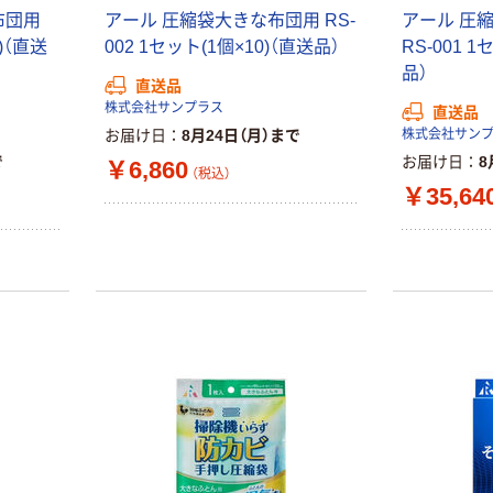
布団用
アール 圧縮袋大きな布団用 RS-
アール 圧
本気プライス
オリジナル
0)（直送
002 1セット(1個×10)（直送品）
RS-001 1
ティッシュペー
スズラン 酒精綿
パー ボックス
品）
直送品
G バルクタイプ
モカ 200組 5個
株式会社サンプラス
直送品
指定医薬部外品
アスクル オリジ
￥428~
（税込）
お届け日
8月24日（月）まで
株式会社サン
ナルティッシュ
￥140~
（税込）
で
お届け日
8
PEFC認証
￥6,860
（税込）
オリジナル
￥35,64
人気商品
【アスクル限定】
サントリー 天然
ファーストレイ
水 ミネラルウォ
ト ニトリルグ
ーター ペットボ
ローブ ブル
￥698~
（税込）
トル
ー 粉なし（パ
￥686~
（税込）
ウダーフリー）
オリジナル
本気プライス
アスクル 検査用
ファーストレイ
ディスポパンツ
ト ホワイト紙コ
￥96~
（税込）
ップ
￥374~
（税込）