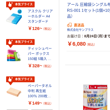
アール 圧縮袋シングル
証
本気プライス
本気プライス
RS-001 1セット(1個×1
アスクル クリア
アスクル 耳にや
ーホルダー A4
さしい やわらか
品）
スタンダード
いマスク
直送品
￥126~
￥458~
（税込）
（税込）
株式会社サンプラス
お届け日
8月24日（月）ま
本気プライス
本気プライス
￥6,080
（税込）
ティッシュペー
トイレットペー
パー ボックス
パー シングル
150組 5箱入 ア
120ｍ 再生紙
スクル スマート
100% 6ロール
￥328~
￥470~
（税込）
（税込）
コンパクト ビ
リサイクル100
ビッド PEFC認
芯あり FSC認
証
証
本気プライス
期間限定価格
ペーパータオル
アスクル プラ
中判 再生紙
スチックグロー
100％ 200枚
ブ 薄手 粉な
FSC認証 シング
し（パウダーフ
￥149~
￥298~
（税込）
（税込）
ル 大王製紙共同
リー）