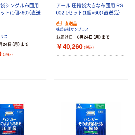
縮袋シングル布団用
アール 圧縮袋大きな布団用 RS-
本気プライス
セット(1個×60)（直送
002 1セット(1個×60)（直送品）
アスクル クリア
ーホルダー A4
直送品
スタンダード
株式会社サンプラス
￥126~
（税込）
プラス
お届け日
8月24日（月）まで
月24日（月）まで
￥40,260
（税込）
本気プライス
0
（税込）
ティッシュペー
パー ボックス
150組 5箱入 ア
スクル スマート
￥328~
（税込）
コンパクト ビ
ビッド PEFC認
証
本気プライス
ペーパータオル
中判 再生紙
100％ 200枚
FSC認証 シング
￥149~
（税込）
ル 大王製紙共同