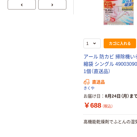
企画 オリジナル
カゴに入れる
アール 防カビ 掃除機い
縮袋 シングル 49003090
1個（直送品）
直送品
きくや
お届け日
8月24日（月）ま
￥688
（税込）
高機能乾燥剤でふとんの湿