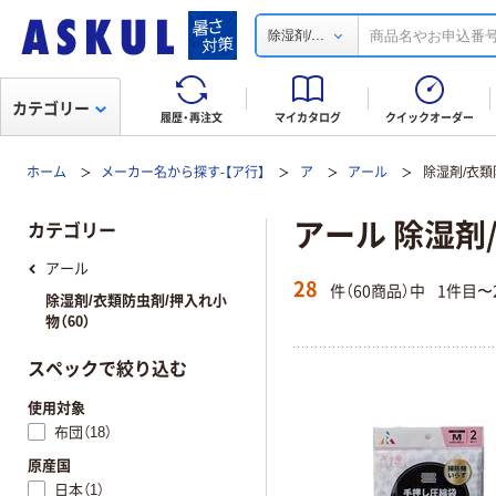
...
除湿剤/
カテゴリー
履歴・再注文
マイカタログ
クイックオーダー
ホーム
メーカー名から探す-【ア行】
ア
アール
除湿剤/衣類
アール 除湿剤
カテゴリー
アール
28
件（60商品）中
1件目〜
除湿剤/衣類防虫剤/押入れ小
物（60）
スペックで絞り込む
使用対象
布団（18）
原産国
日本（1）