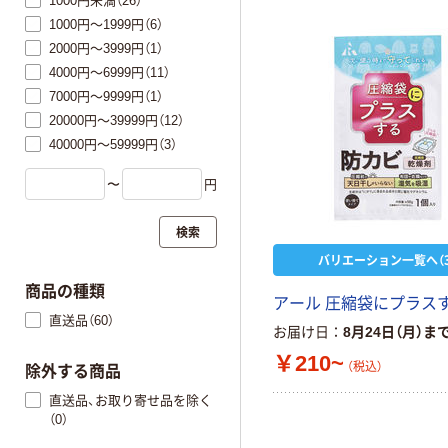
1000円未満（26）
1000円～1999円（6）
2000円～3999円（1）
4000円～6999円（11）
7000円～9999円（1）
20000円～39999円（12）
40000円～59999円（3）
〜
円
検索
バリエーション一覧へ（3
商品の種類
アール 圧縮袋にプラス
直送品（60）
お届け日
8月24日（月）ま
￥210~
（税込）
除外する商品
直送品、お取り寄せ品を除く
（0）