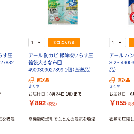
カゴに入れる
らす圧
アール 防カビ 掃除機いらす圧
アール ハ
27882
縮袋大きな布団
S 2P 490
4900309027899 1個（直送品）
品）
直送品
直送品
きくや
きくや
で
お届け日
8月24日（月）まで
お届け日
8
￥892
￥855
（税込）
（税
気を吸湿
高機能乾燥剤でふとんの湿気を吸湿
衣類を圧縮し