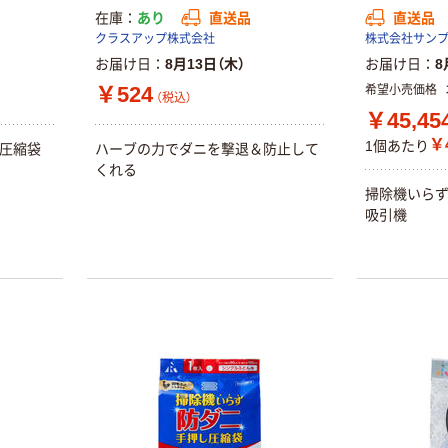
在庫
あり
直送品
直送品
クラスアップ株式会社
株式会社サン
お届け日
8月13日（木）
お届け日
8
￥524
希望小売価格
（税込）
￥45,45
￥4
1個あたり
用圧縮袋
ハーブの力でダニを撃退＆防止して
くれる
掃除機いら
吸引機