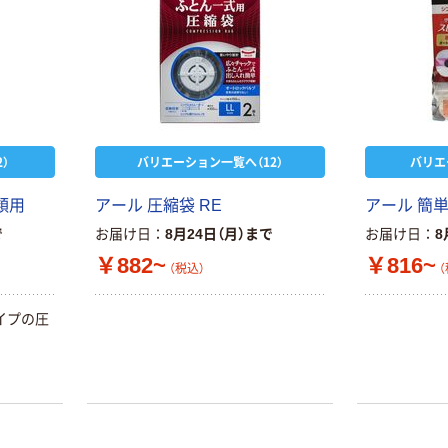
）
バリエーション一覧へ（12）
バリエ
類用
アール 圧縮袋 RE
アール 簡
で
お届け日
8月24日（月）まで
お届け日
8
￥882~
￥816~
（税込）
（
イプの圧