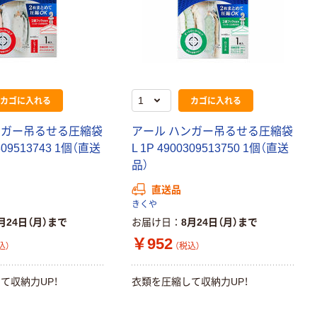
企画 オリジナル
カゴに入れる
カゴに入れる
ンガー吊るせる圧縮袋
アール ハンガー吊るせる圧縮袋
0309513743 1個（直送
L 1P 4900309513750 1個（直送
品）
直送品
きくや
月24日（月）まで
お届け日
8月24日（月）まで
￥952
込）
（税込）
て収納力UP！
衣類を圧縮して収納力UP！