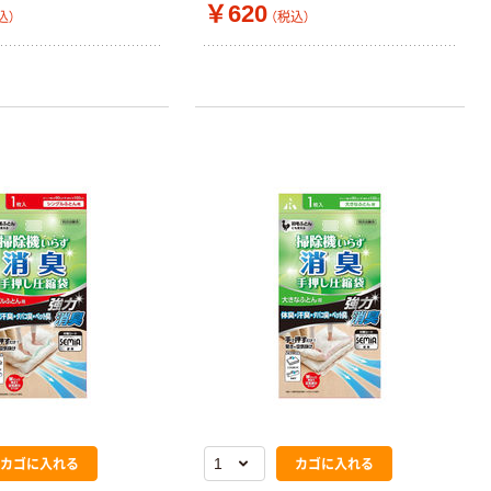
￥620
込）
（税込）
本気プライス
オリジナル
アスクル トイ
コピー用紙 ア
レのおそうじシ
スクル マルチ
ート 大王製紙
ペーパー スーパ
共同企画 トイ
ーホワイト+
￥330~
￥149~
（税込）
（税込）
レクリーナー
トイレシート
オリジナル
本気プライス
オリジナル
【ガムテープ】ア
アスクル プラス
スクル 現場のチ
チックグローブ
カラ 厚さ
粉なし（パウダ
0.22mm 布テー
ーフリー）
￥145~
￥398~
（税込）
（税込）
カゴに入れる
カゴに入れる
プ