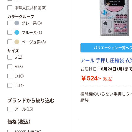
中華人民共和国（8）
カラーグループ
グレー系（3）
ブルー系（1）
ベージュ系（3）
バリエーション一覧へ（2
サイズ
S（1）
アール 手押し圧縮袋 衣
M（5）
お届け日
8月24日（月）ま
L（10）
￥524~
（税込）
LL（4）
掃除機のいらない手押しタ
縮袋
ブランドから絞り込む
アール（15）
価格（税込）