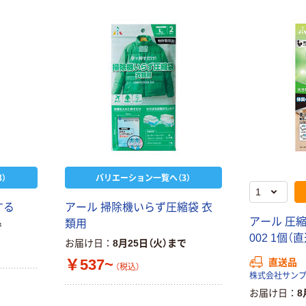
）
バリエーション一覧へ（3）
する
アール 掃除機いらず圧縮袋 衣
アール 圧縮
類用
で
002 1個（
お届け日
8月25日（火）まで
￥537~
直送品
（税込）
株式会社サン
お届け日
8