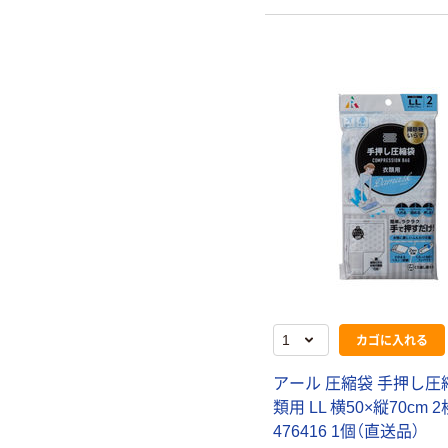
カゴに入れる
アール 圧縮袋 手押し圧
類用 LL 横50×縦70cm 
476416 1個（直送品）