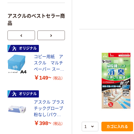
アスクルのベストセラー商
品
オリジナル
オリジナル
コピー用紙 ア
コピー用紙 マ
スクル マルチ
ルチペーパー
ペーパー スーパ
スーパーエコノ
ーホワイト+
ミー+
￥149~
￥149~
（税込）
（税込）
オリジナル
本気プライス
アスクル プラス
トイレットペー
チックグローブ
パー ダブル60
粉なし（パウダ
ｍ 再生紙
ーフリー）
100% 6ロール
￥398~
￥460~
（税込）
（税込）
カゴに入れる
リサイクル100
芯あり FSC認