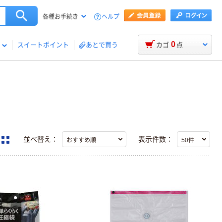
ヘルプ
各種お手続き
0
スイートポイント
あとで買う
カゴ
点
並べ替え：
表示件数：