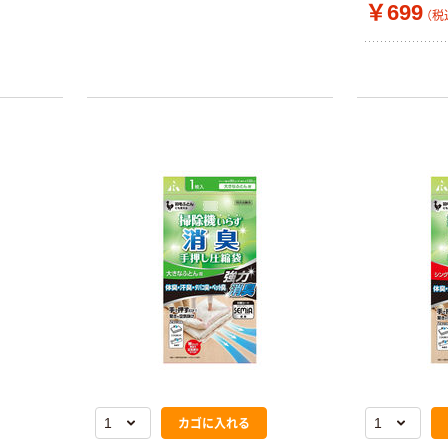
￥699
（税
本気プライス
オリジナル
蛍光オプテック
【アスクル限定】
ス1(アスクル限
ファーストレイ
定モデル) 蛍光
ト ニトリルグ
ペン ゼブラ
ローブ ホワイ
￥52~
￥698~
（税込）
（税込）
ト 粉なし（パ
ウダーフリー）
本気プライス
本気プライス
嬬恋銘水 ナチュ
ペーパータオル
ラルミネラルウ
小判・シングル
ォーター 500ml
再生紙 200枚
キャップシール
FSC認証紙 アス
￥1,037~
￥143~
（税込）
カゴに入れる
付き／2Lラベル
クルオリジナル
（税込）
レス 10本