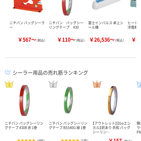
ニチバン バッグシーラ
ニチバン バッグシー
富士インパルス 卓上シ
ヒートシ
ー
リングテープ 430
ール機
洋電機
￥567～
￥110～
￥26,536～
￥3
（税込）
（税込）
（税込）
シーラー用品の売れ筋ランキング
ニチバン バッグシーリン
ニチバン バッグシーリン
【アウトレット】【Goエシ
積
グテープ 430R 赤 1巻
グテープ BS540G 緑 1巻
カル】訳あり 共和 バッグ
ラ
シーリン…
P
￥157
(
4件
)
(
1件
)