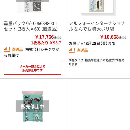
重量パック（S） 006689800 1
アルフォーインターナショナ
セット（3枚入×60）（直送品）
ル なんでも 特大ポリ袋
￥17,766
￥10,668
（税込）
（税込）
1枚あたり ￥98.7
お届け日：
8月28日（金）まで
直送品
株式会社シモジマか
直送品
らお届け
商品タイプ・販売単位違いの商品が
2
商品あ
ります
メーカー都合により
販売停止中です