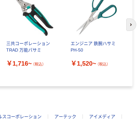
次の
三共コーポレーション
エンジニア 鉄腕ハサミ
長
TRAD 万能バサミ
PH-50
ス
￥1,716~
￥1,520~
￥
（税込）
（税込）
ルスコーポレーション
アーテック
アイメディア