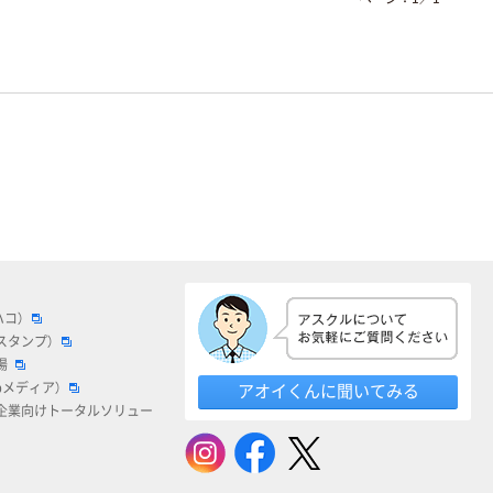
ハコ）
スタンプ）
場
bメディア）
アオイくんに聞いてみる
企業向けトータルソリュー