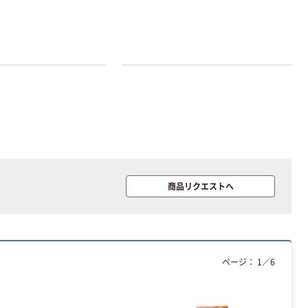
本気プライス
本気プライス
アスクル はたら
キングジム テプ
く ふせん 付箋
ラ TEPRA
75×25mm
PRO【純正】テー
プ 白ラベル
￥377~
￥914~
（税込）
（税込）
12mm幅 （黒文
商品リクエストへ
字）
富士フイルム チ
本気プライス
ェキ専用フィル
ニチバン セロテ
ム INSTAX MINI
ープ 大巻
WW2
￥1,580~
￥124~
（税込）
ページ：
1
／
6
（税込）
本気プライス
本気プライス