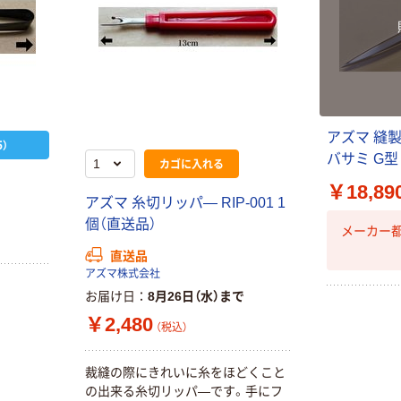
アズマ 縫
）
バサミ G型
カゴに入れる
￥18,89
アズマ 糸切リッパ― RIP-001 1
個（直送品）
メーカー
直送品
アズマ株式会社
お届け日
8月26日（水）まで
￥2,480
（税込）
裁縫の際にきれいに糸をほどくこと
の出来る糸切リッパ―です。手にフ