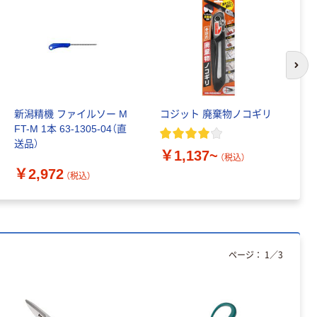
アスクル セロハ
トイレットペー
ンテープ
パー シングル
120ｍ 再生紙
￥216~
（税込）
100% 6ロール
￥470~
（税込）
リサイクル100
次の
本気プライス
芯あり FSC認
証
アスクル トイ
新潟精機 ファイルソー M
コジット 廃棄物ノコギリ
角
レのおそうじシ
FT-M 1本 63-1305-04（直
M
ート 大王製紙
送品）
共同企画 トイ
￥330~
（税込）
￥1,137~
（税込）
レクリーナー
￥
￥2,972
トイレシート
（税込）
オリジナル
本気プライス
アスクル フラッ
トファイル エコ
ノミータイプ
A4タテ(コクヨ
ページ：
1
／
3
￥115~
（税込）
製造）