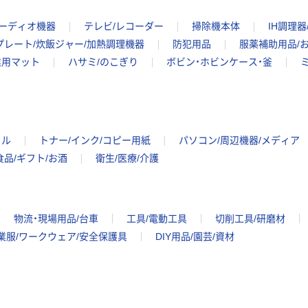
ーディオ機器
テレビ/レコーダー
掃除機本体
IH調理
プレート/炊飯ジャー/加熱調理機器
防犯用品
服薬補助用品/
業用マット
ハサミ/のこぎり
ボビン・ホビンケース・釜
イル
トナー/インク/コピー用紙
パソコン/周辺機器/メディア
食品/ギフト/お酒
衛生/医療/介護
物流・現場用品/台車
工具/電動工具
切削工具/研磨材
業服/ワークウェア/安全保護具
DIY用品/園芸/資材