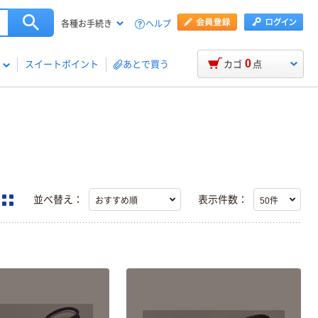
ヘルプ
各種お手続き
0
スイートポイント
あとで買う
カゴ
点
並べ替え：
表示件数：