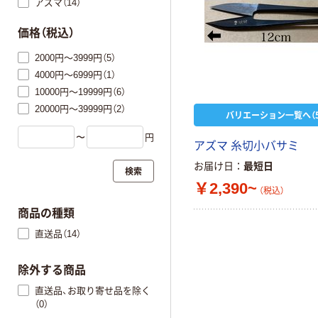
アズマ（14）
価格（税込）
2000円～3999円（5）
4000円～6999円（1）
10000円～19999円（6）
20000円～39999円（2）
バリエーション一覧へ（5
〜
円
アズマ 糸切小バサミ
お届け日
最短日
検索
￥2,390~
（税込）
商品の種類
直送品（14）
除外する商品
直送品、お取り寄せ品を除く
（0）