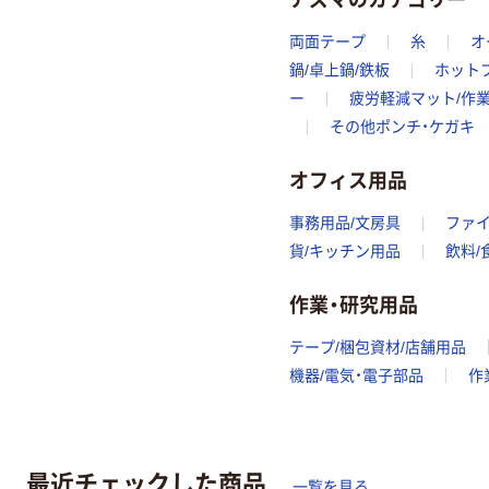
両面テープ
糸
オ
鍋/卓上鍋/鉄板
ホット
ー
疲労軽減マット/作
その他ポンチ・ケガキ
オフィス用品
事務用品/文房具
ファ
貨/キッチン用品
飲料/
作業・研究用品
テープ/梱包資材/店舗用品
機器/電気・電子部品
作
最近チェックした商品
一覧を見る