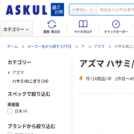
...
ハサミ/
カテゴリー
履歴・再注文
マイカタログ
クイックオーダー
ホーム
メーカー名から探す-【ア行】
ア
アズマ
ハサミ/のこ
アズマ ハサミ
カテゴリー
アズマ
4
件（14商品）中
1件目〜4
ハサミ/のこぎり（14）
スペックで絞り込む
原産国
日本（4）
ブランドから絞り込む