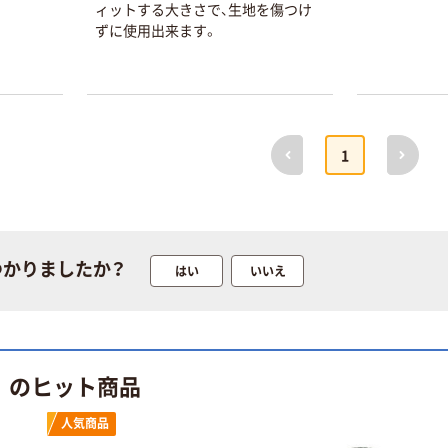
ィットする大きさで、生地を傷つけ
ずに使用出来ます。
前へ
次へ
本気プライス
オリジナル
1
アスクル はたら
アスクル 「現場
く ふせん
のチカラ」 養生
50×15mm
テープ
￥386~
￥358~
（税込）
（税込）
つかりましたか？
はい
いいえ
本気プライス
オリジナル
トイレットペー
サントリー 伊右
パー ダブル60
衛門 「お茶、どう
ｍ 再生紙
ぞ。」 緑茶
り のヒット商品
100% 6ロール
￥460~
￥528~
（税込）
（税込）
リサイクル100
人気商品
芯あり FSC認