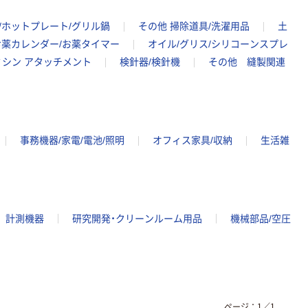
器/ホットプレート/グリル鍋
その他 掃除道具/洗濯用品
土
お薬カレンダー/お薬タイマー
オイル/グリス/シリコーンスプレ
ミシン アタッチメント
検針器/検針機
その他 縫製関連
事務機器/家電/電池/照明
オフィス家具/収納
生活雑
計測機器
研究開発・クリーンルーム用品
機械部品/空圧
ページ：
1
／
1