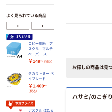
よく見られている商品
オリジナル
オリジナル
コピー用紙 ア
ゴミ袋 エコノミ
スクル マルチ
ータイプ 乳白半
ペーパー スーパ
透明 高密度タイ
ーホワイト+
プ 詰替用 バイ
￥149~
￥616~
（税込）
（税込）
オマス素材10％
お探しの商品は見
配合
タカラトミー ベ
オリジナル
イブレード
乾電池 単3
￥1,400~
形 アルカリ乾
（税込）
電池 北欧パッ
ハサミ/のこぎ
ケージ アスク
￥140~
（税込）
ルオリジナル
本気プライス
アスクル はたら