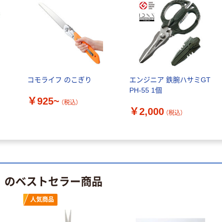
証
オリジナル
オリジナル
乾電池 単4
アスクル プラス
形 アルカリ乾
チックグローブ
電池 北欧パッ
粉なし（パウダ
ケージ アスク
ーフリー）
￥140~
￥398~
（税込）
（税込）
ルオリジナル
富士フイルム
オリジナル
コモライフ のこぎり
エンジニア 鉄腕ハサミGT
instax mini13
PH-55 1個
アスクルオリジ
INS MINI 13
￥925~
ナル ラミネー
（税込）
￥12,100~
￥2,000
トフィルム A4
（税込）
（税込）
サイズ
￥458~
（税込）
100μ（ミクロン）
本気プライス
本気プライス
大塚製薬工場
ペーパータオル
経口補水液 オー
中判 再生紙
り のベストセラー商品
エスワン（OS-1）
100％ 200枚
￥159~
（税込）
FSC認証 シング
￥149~
人気商品
（税込）
ル 大王製紙共同
企画 オリジナル