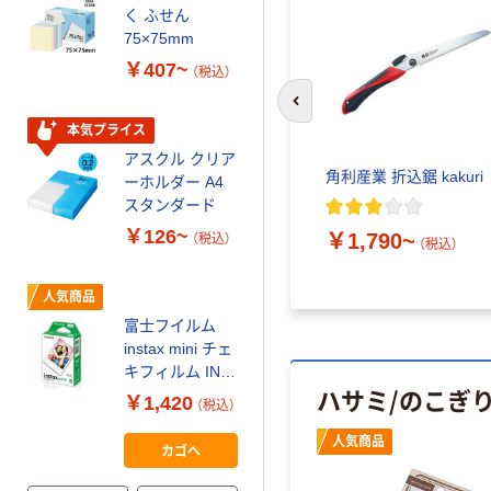
本気プライス
く ふせん
ティッシュペー
75×75mm
パー ボックス
￥407~
（税込）
150組 5箱入 ア
スクル スマート
￥328~
前のスライドへ
（税込）
コンパクト ビ
本気プライス
ビッド PEFC認
アスクル クリア
証
オリジナル
角利産業 折込鋸 kakuri
ーホルダー A4
コピー用紙 マ
スタンダード
ルチペーパー
￥126~
￥1,790~
（税込）
（税込）
スーパーエコノ
ミー+
￥149~
（税込）
人気商品
富士フイルム
本気プライス
instax mini チェ
【ガムテープ】ア
キフィルム INS
スクル 現場のチ
ハサミ/のこぎ
MINI JP1 1パッ
￥1,420
（税込）
カラ 厚さ
ク（10枚入り）
0.22mm 布テー
￥145~
人気商品
（税込）
カゴへ
プ