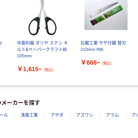
み
中島利器 ダリヤ ステン キ
石鋸工業 サヤ付鋸 替刃
ルト&ペーパークラフト鋏
210mm INK
105mm
￥666~
（税込）
￥1,615~
（税込）
のメーカーを探す
ール
浅香工業
アサダ
アズワン
アラム
ア