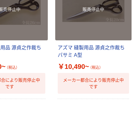
販売停止中
販売停止中
製用品 源貞之作裁ち
アズマ 縫製用品 源貞之作裁ち
バサミ A型
0~
￥10,490~
（税込）
（税込）
都合により販売停止中
メーカー都合により販売停止中
です
です