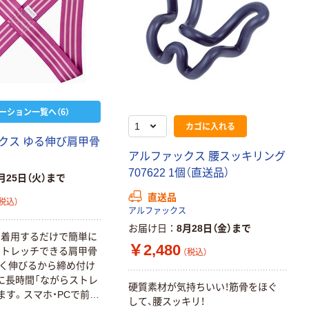
ーション一覧へ（6）
カゴに入れる
クス ゆる伸び肩甲骨
アルファックス 腰スッキリング
707622 1個（直送品）
月25日（火）まで
直送品
税込）
アルファックス
お届け日
8月28日（金）まで
に着用するだけで簡単に
￥2,480
ストレッチできる肩甲骨
（税込）
く伸びるから締め付け
に長時間「ながらストレ
硬質素材が気持ちいい！筋骨をほぐ
ます。スマホ・PCで前傾
して、腰スッキリ！
ちな、いわゆる「猫背」