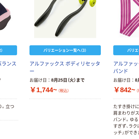
）
バリエーション一覧へ（3）
バリエ
バランス
アルファックス ボディリセッタ
アルファッ
ー
バンド
で
お届け日
8月25日（火）まで
お届け日
8
￥1,744~
￥842~
（税込）
（
り。立つ
たすき掛け
肩まわりが
バンド。ゆる
すぎず、ラク
ッチ」ができ
姿勢になりが