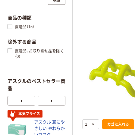
商品の種類
直送品（15）
除外する商品
直送品、お取り寄せ品を除く
（0）
アスクルのベストセラー商
品
本気プライス
本気プライス
アスクル 耳にや
蛍光オプテック
カゴに入れる
さしい やわらか
ス1(アスクル限
いマスク
定モデル) 蛍光