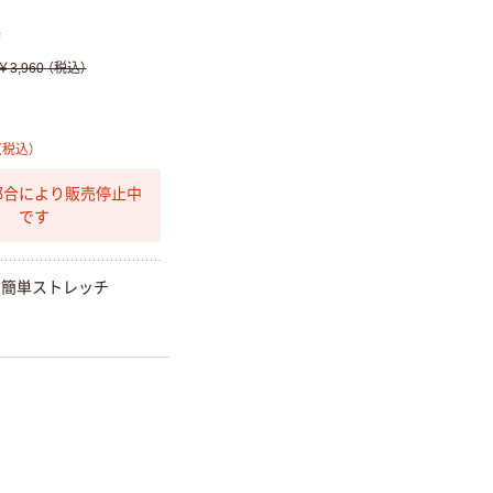
店
￥3,960
（税込）
（税込）
都合により販売停止中
です
で簡単ストレッチ