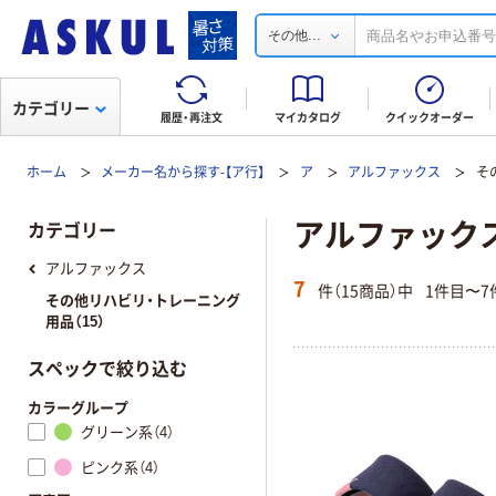
...
その他
カテゴリー
履歴・再注文
マイカタログ
クイックオーダー
ホーム
メーカー名から探す-【ア行】
ア
アルファックス
そ
アルファック
カテゴリー
アルファックス
7
件（15商品）中
1件目〜7
その他リハビリ・トレーニング
用品（15）
スペックで絞り込む
カラーグループ
グリーン系（4）
ピンク系（4）