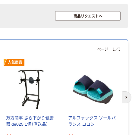
商品リクエストへ
ページ：
1
／
5
人気商品
次の
万方商事 ぶら下がり健康
アルファックス ソールバ
ル
器 de025 1個（直送品）
ランス コロン
￥