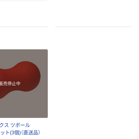
背は背筋のゆるみ（筋力
こるといわれます。この
して、着用時間制限な
ながら」姿勢トレーニン
しょう。いわゆる「姿勢
くない、かわいい見た
なしでいつでもトレー
販売停止中
クス ツボール
1セット(3個)（直送品）