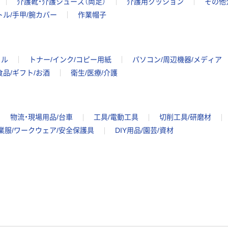
介護靴・介護シューズ（両足）
介護用クッション
その他
トル/手甲/腕カバー
作業帽子
イル
トナー/インク/コピー用紙
パソコン/周辺機器/メディア
食品/ギフト/お酒
衛生/医療/介護
物流・現場用品/台車
工具/電動工具
切削工具/研磨材
業服/ワークウェア/安全保護具
DIY用品/園芸/資材