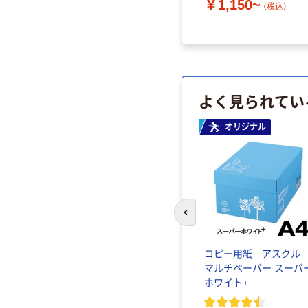
￥1,150~
（税込）
￥54,160
（税込）
よく見られてい
オリジナル
前のスライドへ
コピー用紙 アスク
マルチペーパー スーパ
ホワイト+