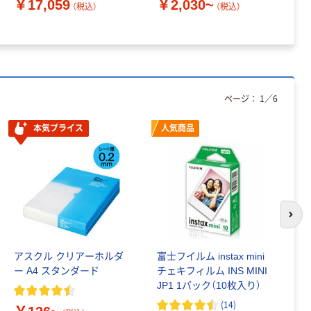
￥17,059
￥2,030~
（税込）
（税込）
ページ：
1
／
6
本気プライス
人気商品
次の
アスクル クリアーホルダ
富士フイルム instax mini
ゴ
ー A4 スタンダード
チェキフィルム INS MINI
乳
JP1 1パック（10枚入り）
詰
1
(
14
)