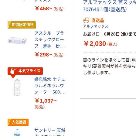
アルファックス 首スッ
ペン ゼブラ
￥458~
￥52~
（税込）
（税込）
707646 1個（直送品）
直送品
期間限定価格
オリジナル
アルファックス
アスクル プラ
スズラン 酒精綿
お届け日
8月28日（金）ま
スチックグロー
G バルクタイプ
￥2,030
（税込）
ブ 薄手 粉な
指定医薬部外品
し（パウダーフ
￥298~
￥140~
（税込）
（税込）
リー）
首のラインをほぐして首、肩
キリ！硬質素材が首を気持
本気プライス
オリジナル
し伸ばします。
嬬恋銘水 ナチュ
【アスクル限定】
ラルミネラルウ
ファーストレイ
ォーター 500ml
ト ニトリルグ
キャップシール
ローブ ホワイ
￥1,037~
￥698~
（税込）
付き／2Lラベル
ト 粉なし（パ
（税込）
レス 10本
ウダーフリー）
オリジナル
人気商品
【アスクル限定】
サントリー 天然
ファーストレイ