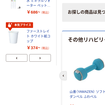
水 ミネラルウォ
ト ニトリルグ
ーター ペットボ
ローブ ブル
￥698~
（税込）
トル
ー 粉なし（パ
￥686~
お探しの商品は見
（税込）
ウダーフリー）
本気プライス
本気プライス
ペーパータオル
ファーストレイ
小判・シングル
ト ホワイト紙コ
再生紙 200枚
その他リハビリ
ップ
FSC認証紙 アス
￥143~
（税込）
クルオリジナル
￥374~
（税込）
前のスライドへ
ィットネ
睦三 平行棒 P-2 No.602
山善（YAMAZEN） ソフ
サイズ
マツヨシカタログ（直送
ダンベル ふわベル
）
品）