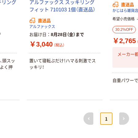
キリング
アルファックス スッキリング
直送品
アスクル オリジ
￥428~
￥458~
（税込）
（税込）
フィット 710103 1個（直送品）
かじはら雑貨
ナルティッシュ
PEFC認証
希望小売価格
直送品
期間限定価格
アルファックス
30.2%OFF
アスクル プラ
で
お届け日
8月28日（金）まで
￥2,765
スチックグロー
￥3,040
（税込）
ブ 薄手 粉な
し（パウダーフ
メーカー
￥298~
（税込）
リー）
、頭スッ
置いて寝転ぶだけ！ハマる刺激でス
ちよく押
ッキリ！
本気プライス
嬬恋銘水 ナチュ
自重パワー
ラルミネラルウ
ォーター 500ml
キャップシール
￥1,037~
付き／2Lラベル
（税込）
レス 10本
前へ
次へ
1
人気商品
サントリー 天然