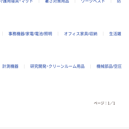
介護用寝具・マット
暑さ対策用品
ワークベスト
防
事務機器/家電/電池/照明
オフィス家具/収納
生活雑
計測機器
研究開発・クリーンルーム用品
機械部品/空圧
ページ：
1
／
1