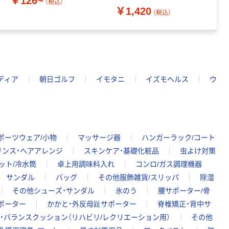
￥126~
（税込）
￥1,420
￥
（税込）
ディア
朝日ゴルフ
イモタニ
イズモヘルス
ウ
ポーツウェア/小物
マッサージ器
ハンガーラック/コート
リンス・ヘアアレンジ
スキンケア・基礎化粧品
虫よけ対策
ット/冷水筒
卓上用調味料入れ
コンロ/ガス調理機器
サンダル
バッグ
その他服飾雑貨/スリッパ
除湿
その他シューズ・サンダル
氷のう
腰サポーター/骨
ポーター
かかと・外反母趾サポーター
脊椎矯正・背中サ
・バランスクッション（リハビリ/レクリエーション用）
その他