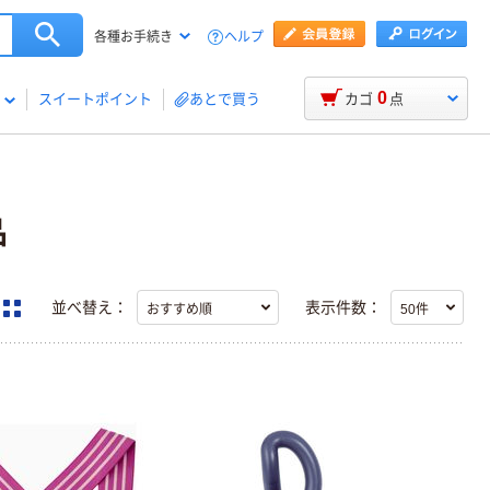
ヘルプ
各種お手続き
0
スイートポイント
あとで買う
カゴ
点
品
並べ替え：
表示件数：