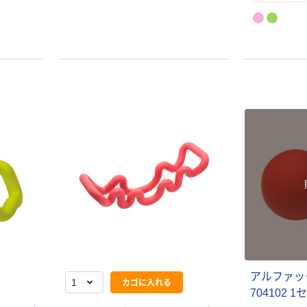
の解消に。猫
低下）から起
バンドを装着
しで気軽に「
グをはじめま
バンド」っぽ
目。つけっぱ
ニング。
本気プライス
本気プライス
アルファッ
ティッシュペー
アスクル 耳にや
カゴに入れる
パー ボックス
さしい やわらか
704102 
モカ 200組 5個
いマスク