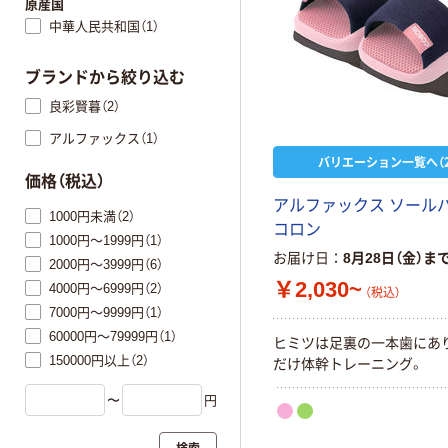
原産国
中華人民共和国（1）
ブランドから絞り込む
良彩賢暮（2）
アルファックス（1）
バリエーション一覧へ（2
価格（税込）
アルファックス ソール
1000円未満（2）
コロン
1000円～1999円（1）
お届け日
8月28日（金）ま
2000円～3999円（6）
￥2,030~
4000円～6999円（2）
（税込）
7000円～9999円（1）
60000円～79999円（1）
ヒミツは足裏の一本歯にあ
150000円以上（2）
だけ体幹トレーニング。
〜
円
検索