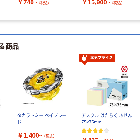
￥740~
￥15,900~
（税込）
（税込）
る商品
本気プライス
ル
タカラトミー ベイブレー
アスクル はたらく ふせん
ー
ド
75×75mm
￥1,400~
（税込）