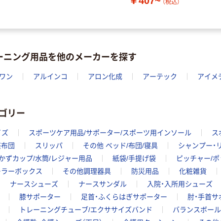
￥407~
（税込）
ーニング用品を他のメーカーを探す
ワン
アルインコ
アロン化成
アーテック
アイメ
ゴリー
イズ
スポーツケア用品/サポーター/スポーツ用インソール
ス
座布団
スリッパ
その他 ベッド/布団/寝具
シャンプー・
かずカップ/水筒/レジャー用品
紙袋/手提げ袋
ピッチャー/ポ
ーラーボックス
その他調理器具
防災用品
化粧雑貨
ナースシューズ
ナースサンダル
入院・入所用シューズ
膝サポーター
足首・ふくらはぎサポーター
肘・手首サ
トレーニングチューブ/エクササイズバンド
バランスボール