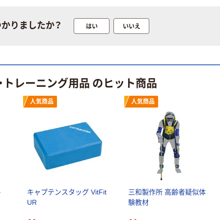
水 ミネラルウォ
ーター ペットボ
トル
￥686~
つかりましたか？
はい
いいえ
（税込）
本気プライス
ファーストレイ
ト ホワイト紙コ
・トレーニング用品 のヒット商品
ップ
￥374~
（税込）
人気商品
人気商品
ト
キャプテンスタッグ VitFit
三和製作所 高齢者疑似体
UR
験教材